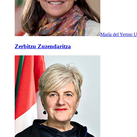
María del Yermo U
Zerbitzu Zuzendaritza