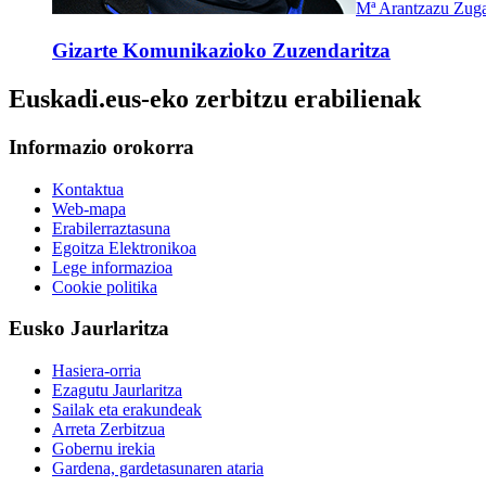
Mª Arantzazu Zuga
Gizarte Komunikazioko Zuzendaritza
Euskadi.eus-eko zerbitzu erabilienak
Informazio orokorra
Kontaktua
Web-mapa
Erabilerraztasuna
Egoitza Elektronikoa
Lege informazioa
Cookie politika
Eusko Jaurlaritza
Hasiera-orria
Ezagutu Jaurlaritza
Sailak eta erakundeak
Arreta Zerbitzua
Gobernu irekia
Gardena, gardetasunaren ataria