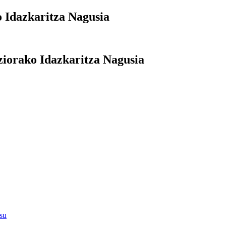
 Idazkaritza Nagusia
ziorako Idazkaritza Nagusia
su