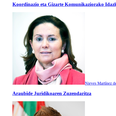
Koordinazio eta Gizarte Komunikaziorako Idazka
Nieves Martínez d
Araubide Juridikoaren Zuzendaritza