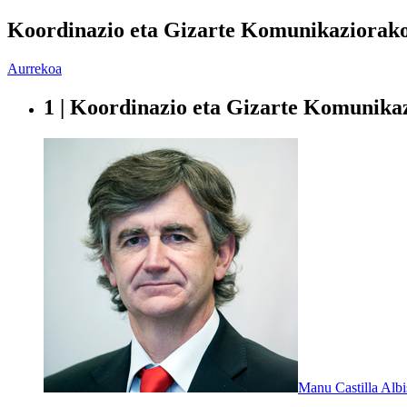
Koordinazio eta Gizarte Komunikaziorako
Aurrekoa
1 | Koordinazio eta Gizarte Komunika
Manu Castilla Albi