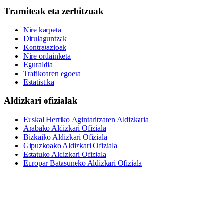
Tramiteak eta zerbitzuak
Nire karpeta
Dirulaguntzak
Kontratazioak
Nire ordainketa
Eguraldia
Trafikoaren egoera
Estatistika
Aldizkari ofizialak
Euskal Herriko Agintaritzaren Aldizkaria
Arabako Aldizkari Ofiziala
Bizkaiko Aldizkari Ofiziala
Gipuzkoako Aldizkari Ofiziala
Estatuko Aldizkari Ofiziala
Europar Batasuneko Aldizkari Ofiziala