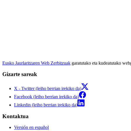
Eusko Jaurlaritzaren Web Zerbitzuak
garatutako eta kudeatutako we
Gizarte sareak
X - Twitter (leiho berrian irekiko da)
Facebook (leiho berrian irekiko da)
Linkedin (leiho berrian irekiko da)
Kontaktua
Versión en español