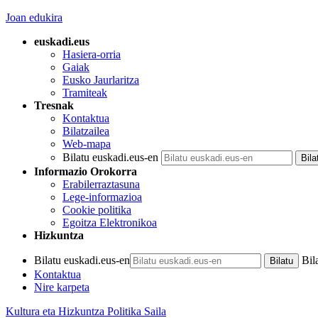
Joan edukira
euskadi.eus
Hasiera-orria
Gaiak
Eusko Jaurlaritza
Tramiteak
Tresnak
Kontaktua
Bilatzailea
Web-mapa
Bilatu euskadi.eus-en
Informazio Orokorra
Erabilerraztasuna
Lege-informazioa
Cookie politika
Egoitza Elektronikoa
Hizkuntza
Bilatu euskadi.eus-en
Bil
Kontaktua
Nire karpeta
Kultura eta Hizkuntza Politika Saila