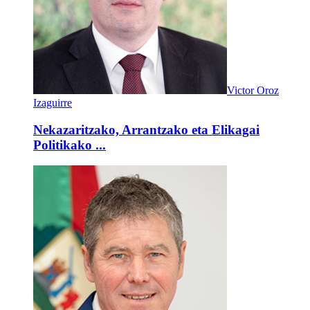
Victor Oroz
Izaguirre
Nekazaritzako, Arrantzako eta Elikagai
Politikako ...