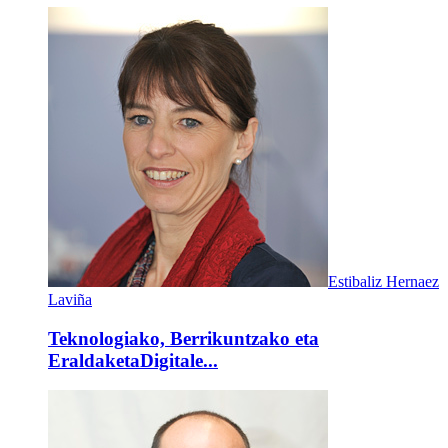
Estibaliz Hernaez
Laviña
Teknologiako, Berrikuntzako eta
EraldaketaDigitale...