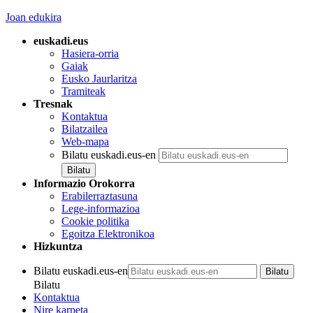
Joan edukira
euskadi.eus
Hasiera-orria
Gaiak
Eusko Jaurlaritza
Tramiteak
Tresnak
Kontaktua
Bilatzailea
Web-mapa
Bilatu euskadi.eus-en
Informazio Orokorra
Erabilerraztasuna
Lege-informazioa
Cookie politika
Egoitza Elektronikoa
Hizkuntza
Bilatu euskadi.eus-en
Bilatu
Kontaktua
Nire karpeta