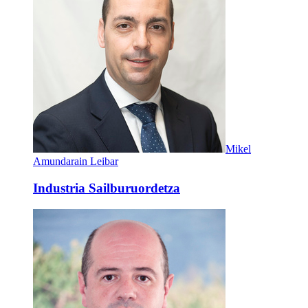
Mikel
Amundarain Leibar
Industria Sailburuordetza