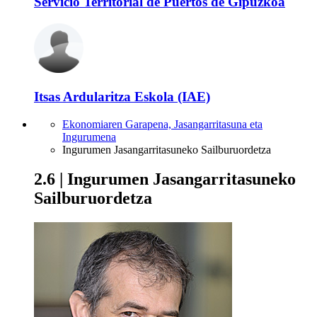
Servicio Territorial de Puertos de Gipuzkoa
Itsas Ardularitza Eskola (IAE)
Ekonomiaren Garapena, Jasangarritasuna eta
Ingurumena
Ingurumen Jasangarritasuneko Sailburuordetza
2.6 | Ingurumen Jasangarritasuneko
Sailburuordetza