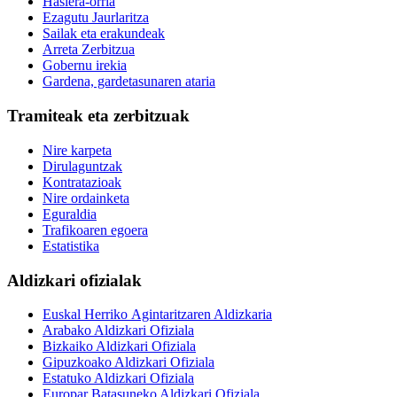
Hasiera-orria
Ezagutu Jaurlaritza
Sailak eta erakundeak
Arreta Zerbitzua
Gobernu irekia
Gardena, gardetasunaren ataria
Tramiteak eta zerbitzuak
Nire karpeta
Dirulaguntzak
Kontratazioak
Nire ordainketa
Eguraldia
Trafikoaren egoera
Estatistika
Aldizkari ofizialak
Euskal Herriko Agintaritzaren Aldizkaria
Arabako Aldizkari Ofiziala
Bizkaiko Aldizkari Ofiziala
Gipuzkoako Aldizkari Ofiziala
Estatuko Aldizkari Ofiziala
Europar Batasuneko Aldizkari Ofiziala