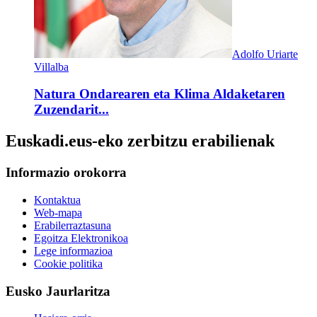
Adolfo Uriarte
Villalba
Natura Ondarearen eta Klima Aldaketaren
Zuzendarit...
Euskadi.eus-eko zerbitzu erabilienak
Informazio orokorra
Kontaktua
Web-mapa
Erabilerraztasuna
Egoitza Elektronikoa
Lege informazioa
Cookie politika
Eusko Jaurlaritza