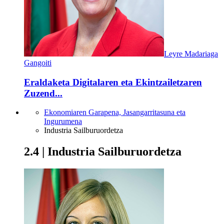
Leyre Madariaga
Gangoiti
Eraldaketa Digitalaren eta Ekintzailetzaren
Zuzend...
Ekonomiaren Garapena, Jasangarritasuna eta
Ingurumena
Industria Sailburuordetza
2.4 | Industria Sailburuordetza