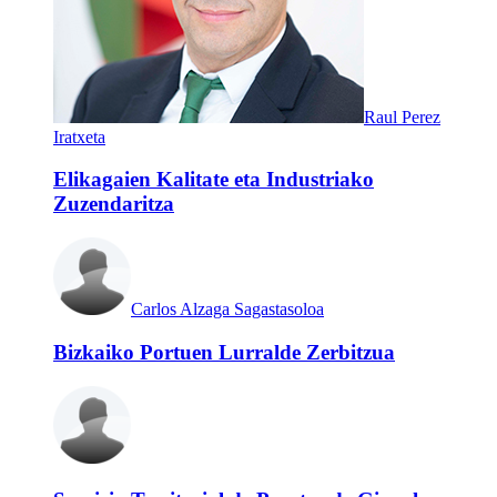
Raul Perez
Iratxeta
Elikagaien Kalitate eta Industriako
Zuzendaritza
Carlos Alzaga Sagastasoloa
Bizkaiko Portuen Lurralde Zerbitzua