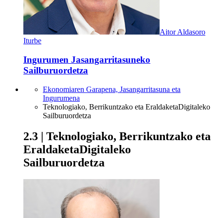
Aitor Aldasoro
Iturbe
Ingurumen Jasangarritasuneko
Sailburuordetza
Ekonomiaren Garapena, Jasangarritasuna eta
Ingurumena
Teknologiako, Berrikuntzako eta EraldaketaDigitaleko
Sailburuordetza
2.3 | Teknologiako, Berrikuntzako eta
EraldaketaDigitaleko
Sailburuordetza