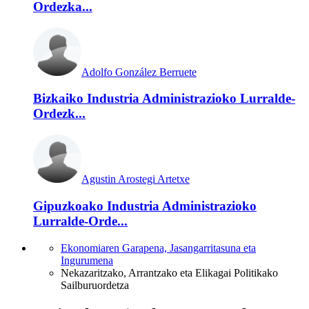
Ordezka...
Adolfo González Berruete
Bizkaiko Industria Administrazioko Lurralde-
Ordezk...
Agustin Arostegi Artetxe
Gipuzkoako Industria Administrazioko
Lurralde-Orde...
Ekonomiaren Garapena, Jasangarritasuna eta
Ingurumena
Nekazaritzako, Arrantzako eta Elikagai Politikako
Sailburuordetza