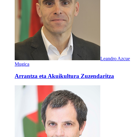
Leandro Azcue
Mugica
Arrantza eta Akuikultura Zuzendaritza