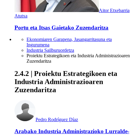
Aitor Etxebarria
Atutxa
Portu eta Itsas Gaietako Zuzendaritza
Ekonomiaren Garapena, Jasangarritasuna eta
Ingurumena
Industria Sailburuordetza
Proiektu Estrategikoen eta Industria Administrazioaren
Zuzendaritza
2.4.2 | Proiektu Estrategikoen eta
Industria Administrazioaren
Zuzendaritza
Pedro Rodríguez Díaz
Arabako Industria Administrazioko Lurralde-