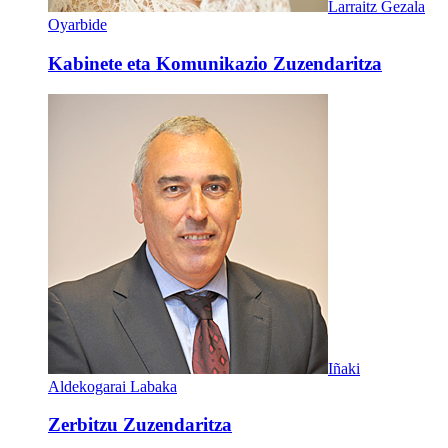
Larraitz Gezala
Oyarbide
Kabinete eta Komunikazio Zuzendaritza
Iñaki
Aldekogarai Labaka
Zerbitzu Zuzendaritza