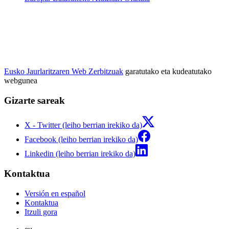
Eusko Jaurlaritzaren Web Zerbitzuak
garatutako eta kudeatutako
webgunea
Gizarte sareak
X - Twitter (leiho berrian irekiko da)
Facebook (leiho berrian irekiko da)
Linkedin (leiho berrian irekiko da)
Kontaktua
Versión en español
Kontaktua
Itzuli gora