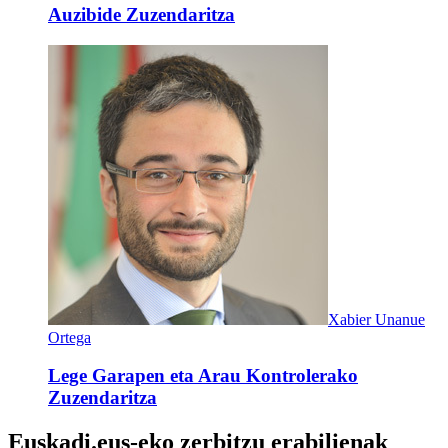
Auzibide Zuzendaritza
Xabier Unanue
Ortega
Lege Garapen eta Arau Kontrolerako
Zuzendaritza
Euskadi.eus-eko zerbitzu erabilienak