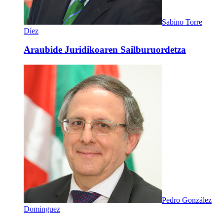
Sabino Torre
Díez
Araubide Juridikoaren Sailburuordetza
Pedro González
Dominguez