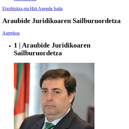
Etxebizitza eta Hiri Agenda Saila
Araubide Juridikoaren Sailburuordetza
Aurrekoa
1 | Araubide Juridikoaren
Sailburuordetza