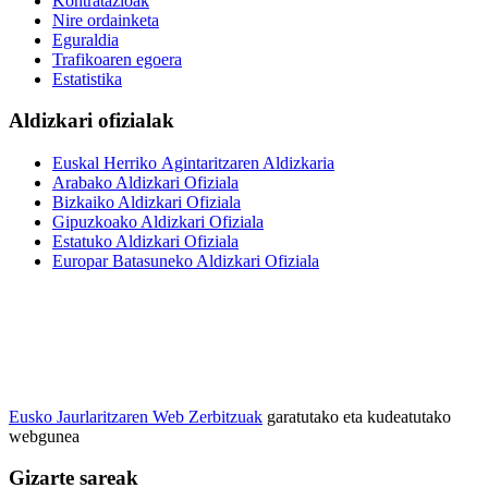
Kontratazioak
Nire ordainketa
Eguraldia
Trafikoaren egoera
Estatistika
Aldizkari ofizialak
Euskal Herriko Agintaritzaren Aldizkaria
Arabako Aldizkari Ofiziala
Bizkaiko Aldizkari Ofiziala
Gipuzkoako Aldizkari Ofiziala
Estatuko Aldizkari Ofiziala
Europar Batasuneko Aldizkari Ofiziala
Eusko Jaurlaritzaren Web Zerbitzuak
garatutako eta kudeatutako
webgunea
Gizarte sareak