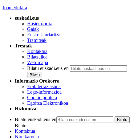
Joan edukira
euskadi.eus
Hasiera-orria
Gaiak
Eusko Jaurlaritza
Tramiteak
Tresnak
Kontaktua
Bilatzailea
Web-mapa
Bilatu euskadi.eus-en
Informazio Orokorra
Erabilerraztasuna
Lege-informazioa
Cookie politika
Egoitza Elektronikoa
Hizkuntza
Bilatu euskadi.eus-en
Bilatu
Kontaktua
Nire karpeta