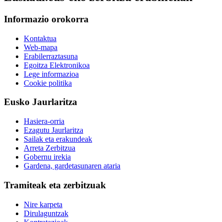
Informazio orokorra
Kontaktua
Web-mapa
Erabilerraztasuna
Egoitza Elektronikoa
Lege informazioa
Cookie politika
Eusko Jaurlaritza
Hasiera-orria
Ezagutu Jaurlaritza
Sailak eta erakundeak
Arreta Zerbitzua
Gobernu irekia
Gardena, gardetasunaren ataria
Tramiteak eta zerbitzuak
Nire karpeta
Dirulaguntzak