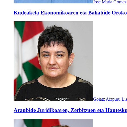
Jose Maria Gomez
Kudeaketa Ekonomikoaren eta Baliabide Orokor
Goiatz Aizpuru Liz
Araubide Juridikoaren, Zerbitzuen eta Hautesku