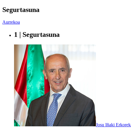
Segurtasuna
Aurrekoa
1 | Segurtasuna
Josu Iñaki Erkore