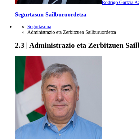
Rodrigo Gartzia A
Segurtasun Sailburuordetza
Segurtasuna
Administrazio eta Zerbitzuen Sailburuordetza
2.3 | Administrazio eta Zerbitzuen Sai