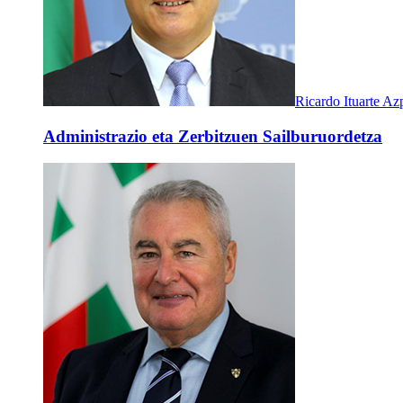
Ricardo Ituarte Az
Administrazio eta Zerbitzuen Sailburuordetza