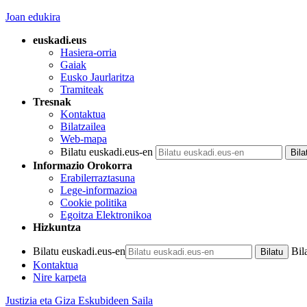
Joan edukira
euskadi.eus
Hasiera-orria
Gaiak
Eusko Jaurlaritza
Tramiteak
Tresnak
Kontaktua
Bilatzailea
Web-mapa
Bilatu euskadi.eus-en
Informazio Orokorra
Erabilerraztasuna
Lege-informazioa
Cookie politika
Egoitza Elektronikoa
Hizkuntza
Bilatu euskadi.eus-en
Bil
Kontaktua
Nire karpeta
Justizia eta Giza Eskubideen Saila