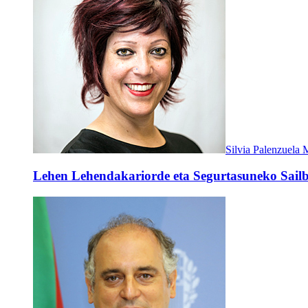
Silvia Palenzuela
Lehen Lehendakariorde eta Segurtasuneko Sailb