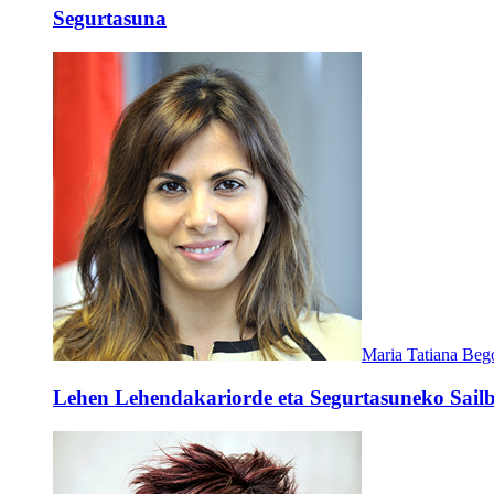
Segurtasuna
Maria Tatiana Beg
Lehen Lehendakariorde eta Segurtasuneko Sailb