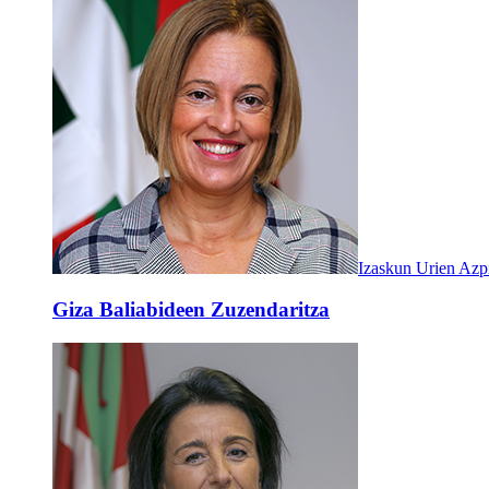
Izaskun Urien Azpi
Giza Baliabideen Zuzendaritza