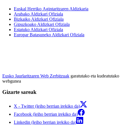
Euskal Herriko Agintaritzaren Aldizkaria
Arabako Aldizkari Ofiziala
Bizkaiko Aldizkari Ofiziala
Gipuzkoako Aldizkari Ofiziala
Estatuko Aldizkari Ofiziala
Europar Batasuneko Aldizkari Ofiziala
Eusko Jaurlaritzaren Web Zerbitzuak
garatutako eta kudeatutako
webgunea
Gizarte sareak
X - Twitter (leiho berrian irekiko da)
Facebook (leiho berrian irekiko da)
Linkedin (leiho berrian irekiko da)