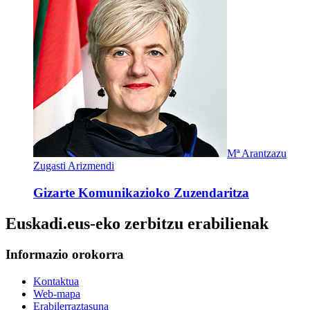
Mª Arantzazu
Zugasti Arizmendi
Gizarte Komunikazioko Zuzendaritza
Euskadi.eus-eko zerbitzu erabilienak
Informazio orokorra
Kontaktua
Web-mapa
Erabilerraztasuna