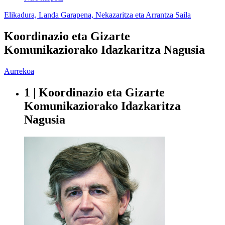
Elikadura, Landa Garapena, Nekazaritza eta Arrantza Saila
Koordinazio eta Gizarte
Komunikaziorako Idazkaritza Nagusia
Aurrekoa
1 | Koordinazio eta Gizarte
Komunikaziorako Idazkaritza
Nagusia