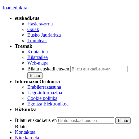
Joan edukira
euskadi.eus
Hasiera-orria
Gaiak
Eusko Jaurlaritza
Tramiteak
Tresnak
Kontaktua
Bilatzailea
Web-mapa
Bilatu euskadi.eus-en
Informazio Orokorra
Erabilerraztasuna
Lege-informazioa
Cookie politika
Egoitza Elektronikoa
Hizkuntza
Bilatu euskadi.eus-en
Bilatu
Kontaktua
Nire karpeta