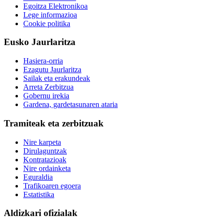
Egoitza Elektronikoa
Lege informazioa
Cookie politika
Eusko Jaurlaritza
Hasiera-orria
Ezagutu Jaurlaritza
Sailak eta erakundeak
Arreta Zerbitzua
Gobernu irekia
Gardena, gardetasunaren ataria
Tramiteak eta zerbitzuak
Nire karpeta
Dirulaguntzak
Kontratazioak
Nire ordainketa
Eguraldia
Trafikoaren egoera
Estatistika
Aldizkari ofizialak