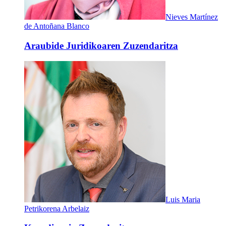
Nieves Martínez
de Antoñana Blanco
Araubide Juridikoaren Zuzendaritza
Luis Maria
Petrikorena Arbelaiz