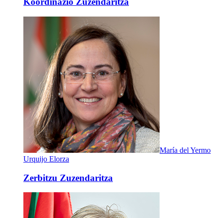
Koordinazio Zuzendaritza
María del Yermo
Urquijo Elorza
Zerbitzu Zuzendaritza