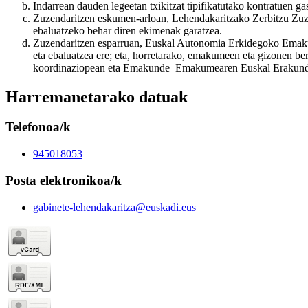
Indarrean dauden legeetan txikitzat tipifikatutako kontratuen 
Zuzendaritzen eskumen-arloan, Lehendakaritzako Zerbitzu Zuzen
ebaluatzeko behar diren ekimenak garatzea.
Zuzendaritzen esparruan, Euskal Autonomia Erkidegoko Emakume
eta ebaluatzea ere; eta, horretarako, emakumeen eta gizonen be
koordinaziopean eta Emakunde–Emakumearen Euskal Erakunde
Harremanetarako datuak
Telefonoa/k
945018053
Posta elektronikoa/k
gabinete-lehendakaritza@euskadi.eus