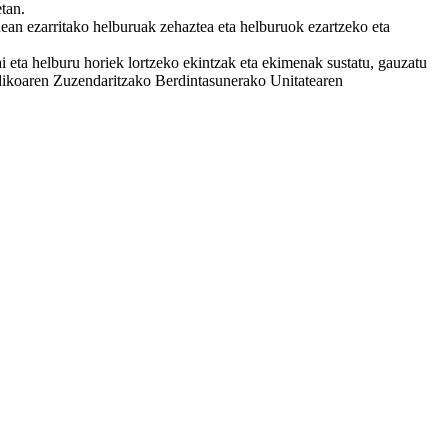
tan.
an ezarritako helburuak zehaztea eta helburuok ezartzeko eta
ta helburu horiek lortzeko ekintzak eta ekimenak sustatu, gauzatu
ridikoaren Zuzendaritzako Berdintasunerako Unitatearen