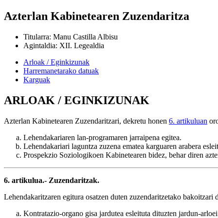
Azterlan Kabinetearen Zuzendaritza
Titularra
:
Manu Castilla Albisu
Agintaldia
:
XII. Legealdia
Arloak / Eginkizunak
Harremanetarako datuak
Karguak
ARLOAK / EGINKIZUNAK
Azterlan Kabinetearen Zuzendaritzari, dekretu honen
6. artikuluan
oro
Lehendakariaren lan-programaren jarraipena egitea.
Lehendakariari laguntza zuzena ematea karguaren arabera esleit
Prospekzio Soziologikoen Kabinetearen bidez, behar diren azterla
6. artikulua.- Zuzendaritzak.
Lehendakaritzaren egitura osatzen duten zuzendaritzetako bakoitzari d
Kontratazio-organo gisa jardutea esleituta dituzten jardun-arloe