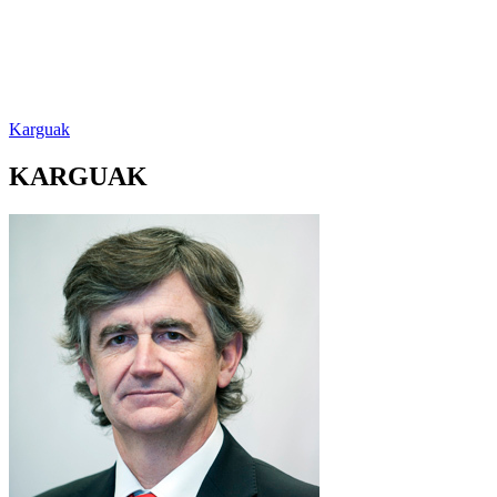
Karguak
KARGUAK