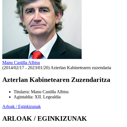
Manu Castilla Albisu
(2014/02/17 - 2023/01/20)
Azterlan Kabinetearen zuzendaria
Azterlan Kabinetearen Zuzendaritza
Titularra
:
Manu Castilla Albisu
Agintaldia
:
XII. Legealdia
Arloak / Eginkizunak
ARLOAK / EGINKIZUNAK