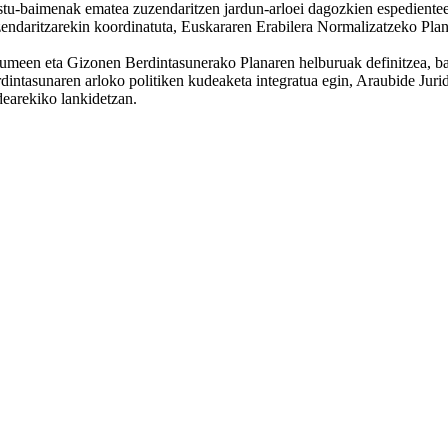
gastu-baimenak ematea zuzendaritzen jardun-arloei dagozkien espedientee
daritzarekin koordinatuta, Euskararen Erabilera Normalizatzeko Plane
en eta Gizonen Berdintasunerako Planaren helburuak definitzea, bai e
rdintasunaren arloko politiken kudeaketa integratua egin, Araubide Ju
arekiko lankidetzan.