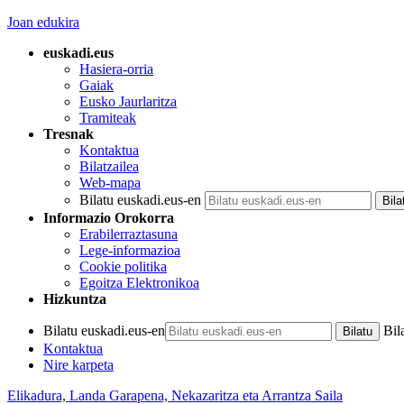
Joan edukira
euskadi.eus
Hasiera-orria
Gaiak
Eusko Jaurlaritza
Tramiteak
Tresnak
Kontaktua
Bilatzailea
Web-mapa
Bilatu euskadi.eus-en
Informazio Orokorra
Erabilerraztasuna
Lege-informazioa
Cookie politika
Egoitza Elektronikoa
Hizkuntza
Bilatu euskadi.eus-en
Bil
Kontaktua
Nire karpeta
Elikadura, Landa Garapena, Nekazaritza eta Arrantza Saila