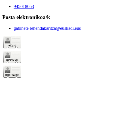
945018053
Posta elektronikoa/k
gabinete-lehendakaritza@euskadi.eus