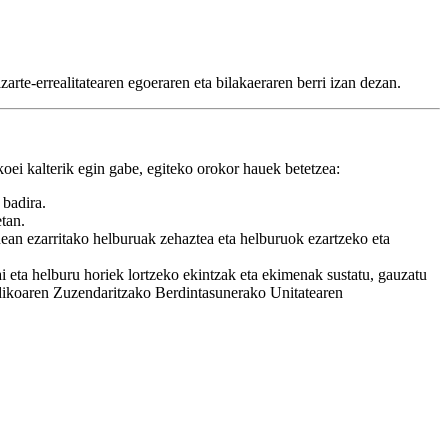
arte-errealitatearen egoeraren eta bilakaeraren berri izan dezan.
oei kalterik egin gabe, egiteko orokor hauek betetzea:
 badira.
tan.
an ezarritako helburuak zehaztea eta helburuok ezartzeko eta
ta helburu horiek lortzeko ekintzak eta ekimenak sustatu, gauzatu
ridikoaren Zuzendaritzako Berdintasunerako Unitatearen