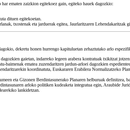
 har ematen zaizkion egitekoez gain, egiteko hauek dagozkio:
uta dituen egitekoetan.
nak, txostenak eta jarduerak egitea, Jaurlaritzaren Lehendakaritzak giz
agokio, dekretu honen hurrengo kapituluetan zehaztutako arlo espezifik
i dagozkien gaietan, indarreko legeen arabera kontratuak txikitzat jotzen
gastu-baimenak ematea zuzendaritzen jardun-arloei dagozkien espedientee
daritzarekin koordinatuta, Euskararen Erabilera Normalizatzeko Plane
en eta Gizonen Berdintasunerako Planaren helburuak definitzea, bai e
rdintasunaren arloko politiken kudeaketa integratua egin, Araubide Ju
arekiko lankidetzan.