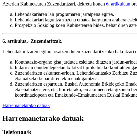
Azterlan Kabinetearen Zuzendaritzari, dekretu honen
6. artikuluan
oro
Lehendakariaren lan-programaren jarraipena egitea.
Lehendakariari laguntza zuzena ematea karguaren arabera esleit
Prospekzio Soziologikoen Kabinetearen bidez, behar diren azterla
6. artikulua.- Zuzendaritzak.
Lehendakaritzaren egitura osatzen duten zuzendaritzetako bakoitzari d
Kontratazio-organo gisa jardutea esleituta dituzten jardun-arloe
Indarrean dauden legeetan txikitzat tipifikatutako kontratuen 
Zuzendaritzen eskumen-arloan, Lehendakaritzako Zerbitzu Zuzen
ebaluatzeko behar diren ekimenak garatzea.
Zuzendaritzen esparruan, Euskal Autonomia Erkidegoko Emakume
eta ebaluatzea ere; eta, horretarako, emakumeen eta gizonen be
koordinaziopean eta Emakunde–Emakumearen Euskal Erakunde
Harremanetarako datuak
Harremanetarako datuak
Telefonoa/k