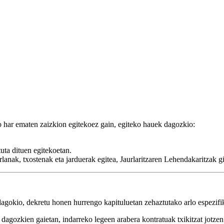
 har ematen zaizkion egitekoez gain, egiteko hauek dagozkio:
uta dituen egitekoetan.
nak, txostenak eta jarduerak egitea, Jaurlaritzaren Lehendakaritzak giz
agokio, dekretu honen hurrengo kapituluetan zehaztutako arlo espezifik
i dagozkien gaietan, indarreko legeen arabera kontratuak txikitzat jotzen