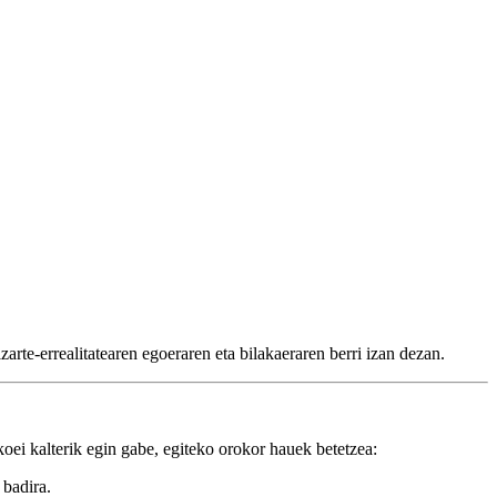
arte-errealitatearen egoeraren eta bilakaeraren berri izan dezan.
oei kalterik egin gabe, egiteko orokor hauek betetzea:
 badira.