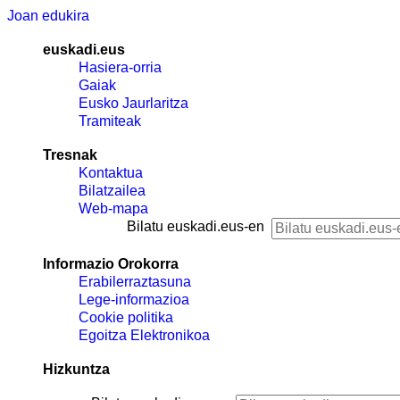
Joan edukira
euskadi.eus
Hasiera-orria
Gaiak
Eusko Jaurlaritza
Tramiteak
Tresnak
Kontaktua
Bilatzailea
Web-mapa
Bilatu euskadi.eus-en
Informazio Orokorra
Erabilerraztasuna
Lege-informazioa
Cookie politika
Egoitza Elektronikoa
Hizkuntza