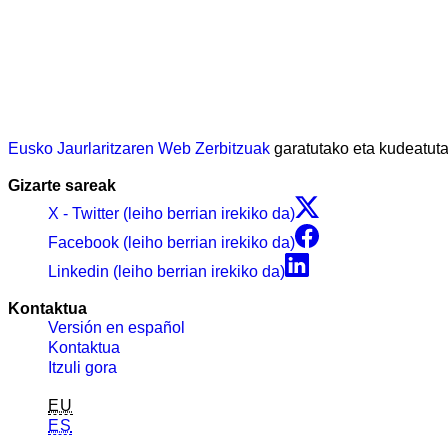
Eusko Jaurlaritzaren Web Zerbitzuak
garatutako eta kudeatu
Gizarte sareak
X - Twitter (leiho berrian irekiko da)
Facebook (leiho berrian irekiko da)
Linkedin (leiho berrian irekiko da)
Kontaktua
Versión en español
Kontaktua
Itzuli gora
EU
ES