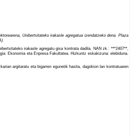
torearena, Unibertsitateko irakasle agregatua izendatzeko dena. Plaza
A).
bertsitateko irakasle agregatu gisa kontrata dadila. NAN zk.: ***2407**,
egia: Ekonomia eta Enpresa Fakultatea. Hizkuntz eskakizuna: elebiduna.
rian argitaratu eta bigarren egunetik hasita, dagokion lan kontratuaren