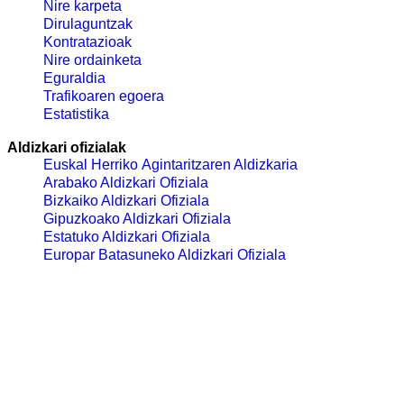
Nire karpeta
Dirulaguntzak
Kontratazioak
Nire ordainketa
Eguraldia
Trafikoaren egoera
Estatistika
Aldizkari ofizialak
Euskal Herriko Agintaritzaren Aldizkaria
Arabako Aldizkari Ofiziala
Bizkaiko Aldizkari Ofiziala
Gipuzkoako Aldizkari Ofiziala
Estatuko Aldizkari Ofiziala
Europar Batasuneko Aldizkari Ofiziala