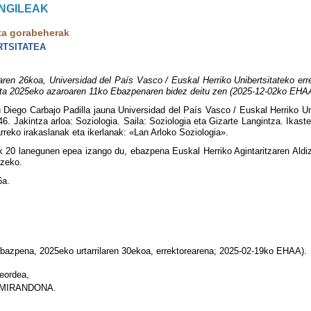
ANGILEAK
ta gorabeherak
RTSITATEA
 26koa, Universidad del País Vasco / Euskal Herriko Unibertsitateko errek
keta 2025eko azaroaren 11ko Ebazpenaren bidez deitu zen (2025-12-02ko EHA
 Diego Carbajo Padilla jauna Universidad del País Vasco / Euskal Herriko Uni
 Jakintza arloa: Soziologia. Saila: Soziologia eta Gizarte Langintza. Ikast
rreko irakaslanak eta ikerlanak: «Lan Arloko Soziologia».
 20 lanegunen epea izango du, ebazpena Euskal Herriko Agintaritzaren Aldizka
tzeko.
6a.
azpena, 2025eko urtarrilaren 30ekoa, errektorearena; 2025-02-19ko EHAA).
reordea,
MIRANDONA.