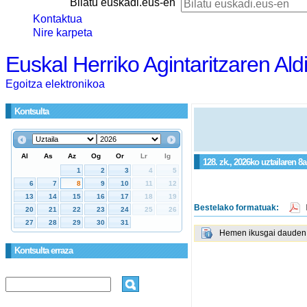
Bilatu euskadi.eus-en
Kontaktua
Nire karpeta
Euskal Herriko Agintaritzaren Ald
Egoitza elektronikoa
Kontsulta
128. zk., 2026ko uztailaren 8
Bestelako formatuak:
Hemen ikusgai dauden g
Kontsulta erraza