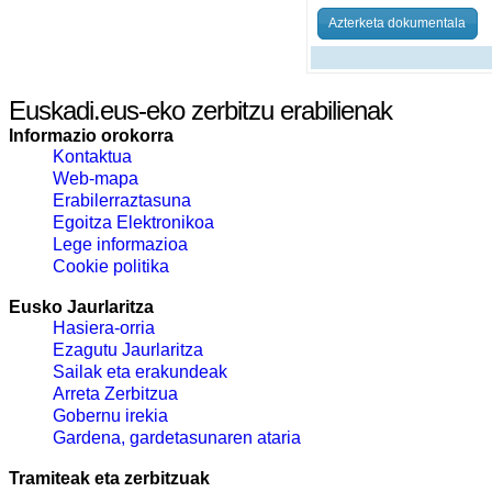
Azterketa dokumentala
Euskadi.eus-eko zerbitzu erabilienak
Informazio orokorra
Kontaktua
Web-mapa
Erabilerraztasuna
Egoitza Elektronikoa
Lege informazioa
Cookie politika
Eusko Jaurlaritza
Hasiera-orria
Ezagutu Jaurlaritza
Sailak eta erakundeak
Arreta Zerbitzua
Gobernu irekia
Gardena, gardetasunaren ataria
Tramiteak eta zerbitzuak