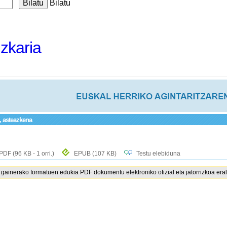
Bilatu
izkaria
a, asteazkena
PDF
(96 KB - 1 orri.)
EPUB
(107 KB)
Testu elebiduna
ainerako formatuen edukia PDF dokumentu elektroniko ofizial eta jatorrizkoa eral