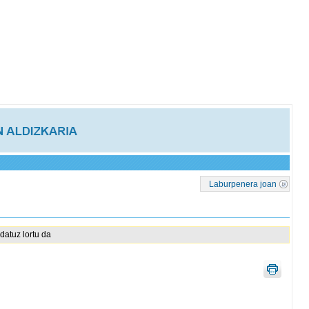
Laburpenera joan
datuz lortu da