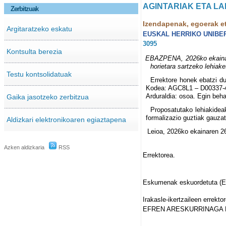
AGINTARIAK ETA L
Zerbitzuak
Izendapenak, egoerak e
Argitaratzeko eskatu
EUSKAL HERRIKO UNIBE
3095
Kontsulta berezia
EBAZPENA, 2026ko ekainaren
horietara sartzeko lehia
Testu kontsolidatuak
Errektore honek ebatzi du
Kodea: AGC8L1 – D00337-46.
Arduraldia: osoa. Egin beha
Gaika jasotzeko zerbitzua
Proposatutako lehiakideak
formalizazio guztiak gauza
Aldizkari elektronikoaren egiaztapena
Leioa, 2026ko ekainaren 2
Azken aldizkaria
RSS
Errektorea.
Eskumenak eskuordetuta (Eb
Irakasle-ikertzaileen errekto
EFREN ARESKURRINAGA 