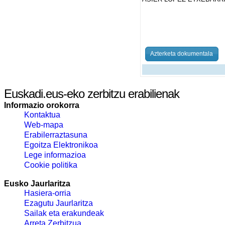
Azterketa dokumentala
Euskadi.eus-eko zerbitzu erabilienak
Informazio orokorra
Kontaktua
Web-mapa
Erabilerraztasuna
Egoitza Elektronikoa
Lege informazioa
Cookie politika
Eusko Jaurlaritza
Hasiera-orria
Ezagutu Jaurlaritza
Sailak eta erakundeak
Arreta Zerbitzua