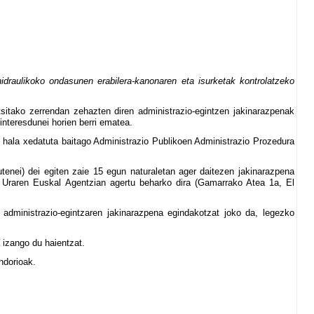
idraulikoko ondasunen erabilera-kanonaren eta isurketak kontrolatzeko
sitako zerrendan zehazten diren administrazio-egintzen jakinarazpenak
interesdunei horien berri ematea.
, hala xedatuta baitago Administrazio Publikoen Administrazio Prozedura
utenei) dei egiten zaie 15 egun naturaletan ager daitezen jakinarazpena
ta. Uraren Euskal Agentzian agertu beharko dira (Gamarrako Atea 1a, El
administrazio-egintzaren jakinarazpena egindakotzat joko da, legezko
 izango du haientzat.
ndorioak.