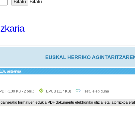
Bilatu
izkaria
10a, asteartea
PDF
(130 KB - 2 orri.)
EPUB
(117 KB)
Testu elebiduna
ainerako formatuen edukia PDF dokumentu elektroniko ofizial eta jatorrizkoa eral