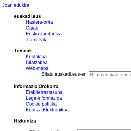
Joan edukira
euskadi.eus
Hasiera-orria
Gaiak
Eusko Jaurlaritza
Tramiteak
Tresnak
Kontaktua
Bilatzailea
Web-mapa
Bilatu euskadi.eus-en
Informazio Orokorra
Erabilerraztasuna
Lege-informazioa
Cookie politika
Egoitza Elektronikoa
Hizkuntza