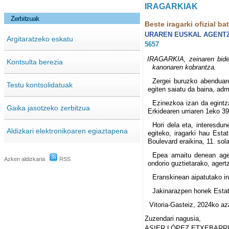
IRAGARKIAK
Zerbitzuak
Beste iragarki ofizial ba
URAREN EUSKAL AGENTZ
Argitaratzeko eskatu
5657
IRAGARKIA, zeinaren bidez 
Kontsulta berezia
kanonaren kobrantza.
Zergei buruzko abenduare
Testu kontsolidatuak
egiten saiatu da baina, adm
Ezinezkoa izan da egintza
Gaika jasotzeko zerbitzua
Erkidearen urriaren 1eko 39
Hori dela eta, interesdun
Aldizkari elektronikoaren egiaztapena
egiteko, iragarki hau Esta
Boulevard eraikina, 11. sola
Epea amaitu denean ager
Azken aldizkaria
RSS
ondorio guztietarako, ager
Eranskinean aipatutako in
Jakinarazpen honek Estatu
Vitoria-Gasteiz, 2024ko az
Zuzendari nagusia,
ASIER LÓPEZ ETXEBARRI