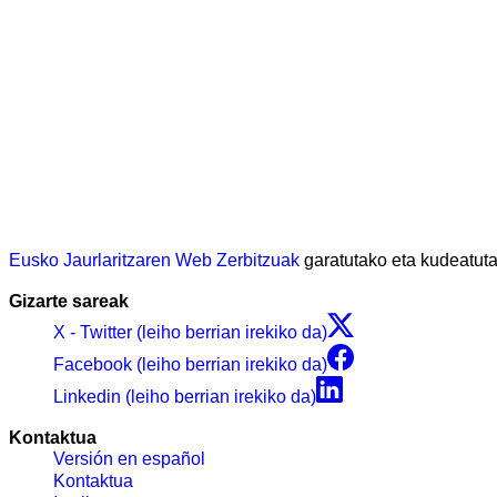
Eusko Jaurlaritzaren Web Zerbitzuak
garatutako eta kudeatu
Gizarte sareak
X - Twitter (leiho berrian irekiko da)
Facebook (leiho berrian irekiko da)
Linkedin (leiho berrian irekiko da)
Kontaktua
Versión en español
Kontaktua