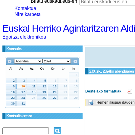
Bilatu euskadi.eus-en
Kontaktua
Nire karpeta
Euskal Herriko Agintaritzaren Ald
Egoitza elektronikoa
Kontsulta
239. zk., 2024ko abenduaren 
Bestelako formatuak:
Hemen ikusgai dauden g
Kontsulta erraza