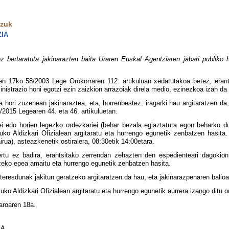
tzuk
IA
bertaratuta jakinarazten baita Uraren Euskal Agentziaren jabari publiko h
n 17ko 58/2003 Lege Orokorraren 112. artikuluan xedatutakoa betez, erant
inistrazio honi egotzi ezin zaizkion arrazoiak direla medio, ezinezkoa izan da 
 hori zuzenean jakinaraztea, eta, horrenbestez, iragarki hau argitaratzen da
/2015 Legearen 44. eta 46. artikuluetan.
ei edo horien legezko ordezkariei (behar bezala egiaztatuta egon beharko d
tuko Aldizkari Ofizialean argitaratu eta hurrengo egunetik zenbatzen hasi
irua), asteazkenetik ostiralera, 08:30etik 14:00etara.
tu ez badira, erantsitako zerrendan zehazten den espedienteari dagokion 
tzeko epea amaitu eta hurrengo egunetik zenbatzen hasita.
teresdunak jakitun geratzeko argitaratzen da hau, eta jakinarazpenaren balioa
ko Aldizkari Ofizialean argitaratu eta hurrengo egunetik aurrera izango ditu o
aroaren 18a.
A.