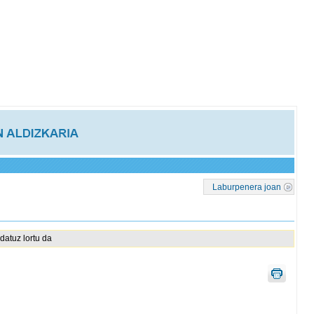
Laburpenera joan
datuz lortu da