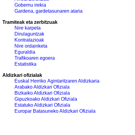
Gobernu irekia
Gardena, gardetasunaren ataria
Tramiteak eta zerbitzuak
Nire karpeta
Dirulaguntzak
Kontratazioak
Nire ordainketa
Eguraldia
Trafikoaren egoera
Estatistika
Aldizkari ofizialak
Euskal Herriko Agintaritzaren Aldizkaria
Arabako Aldizkari Ofiziala
Bizkaiko Aldizkari Ofiziala
Gipuzkoako Aldizkari Ofiziala
Estatuko Aldizkari Ofiziala
Europar Batasuneko Aldizkari Ofiziala