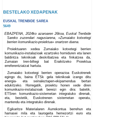
BESTELAKO XEDAPENAK
EUSKAL TRENBIDE SAREA
5649
EBAZPENA, 2024ko azaroaren 26koa, Euskal Trenbide
Sareko zuzendari nagusiarena, «Zumaiako kotxetegi
berrien komunikazio-proiektua» onartzen duena.
Proiektuaren xedea Zumaiako kotxetegi berrien
komunikazio-instalazioak ezartzeko horniduren eta lanen
baldintza teknikoak deskribatzea eta finkatzea da,
Zumaian tren-biltegi bat Eraikitzeko Proiektua
erreferentziatzat hartuta.
Zumaiako kotxetegi berrien operazioa Euskotrenek
egingo du, baina ETSk gela teknikoak izango ditu
energia- eta seinaleztapen-ekipamendua bertan
edukitzeko. Horregatik, proiektu honen xede diren
komunikazio-instalazioak bereizi egin dira: batetik,
ETSren komunikazio-sistemetan integratuko direnak,
eta, bestetik, Euskotrenen sistemetan operatu,
mantendu eta integratuko direnak.
Egikaritze Materialaren Aurrekontua berrehun eta
hamasei mila eta laurogeita hemezortzi euro eta