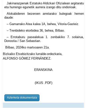
Jakinarazpenak Estatuko Aldizkari Ofizialean argitaratu
eta hurrengo egunetik aurrera izango ditu ondorioak.
Alokabideren bezeroen arretarako bulegoak hemen
daude:
– Gamarrako Atea kalea 1A, behea, Vitoria-Gasteiz.
– Trenbideko etorbidea 36, behea, Bilbao.
– Errotaburu pasealekua 1. zenbakiko 7. solairua,
Donostia / San Sebastian.
Bilbao, 2024ko martxoaren 21a.
Bizkaiko Etxebizitzako lurralde-ordezkaria,
ALFONSO GÓMEZ FERNÁNDEZ.
ERANSKINA
(IKUS .PDF)
Azterketa dokumentala