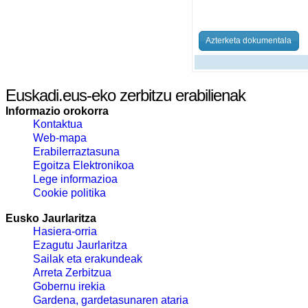
Azterketa dokumentala
Euskadi.eus-eko zerbitzu erabilienak
Informazio orokorra
Kontaktua
Web-mapa
Erabilerraztasuna
Egoitza Elektronikoa
Lege informazioa
Cookie politika
Eusko Jaurlaritza
Hasiera-orria
Ezagutu Jaurlaritza
Sailak eta erakundeak
Arreta Zerbitzua
Gobernu irekia
Gardena, gardetasunaren ataria