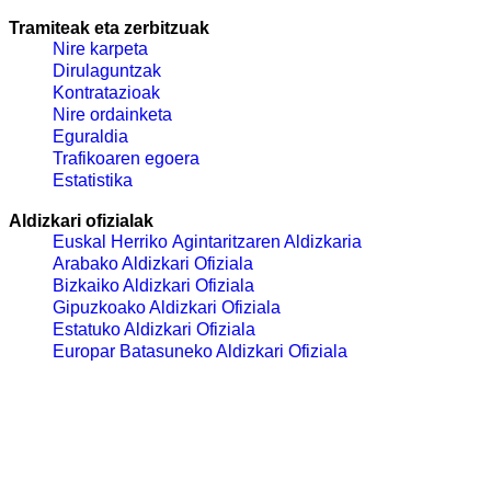
Tramiteak eta zerbitzuak
Nire karpeta
Dirulaguntzak
Kontratazioak
Nire ordainketa
Eguraldia
Trafikoaren egoera
Estatistika
Aldizkari ofizialak
Euskal Herriko Agintaritzaren Aldizkaria
Arabako Aldizkari Ofiziala
Bizkaiko Aldizkari Ofiziala
Gipuzkoako Aldizkari Ofiziala
Estatuko Aldizkari Ofiziala
Europar Batasuneko Aldizkari Ofiziala