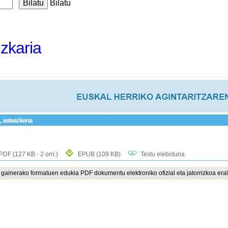
Bilatu
izkaria
, asteazkena
PDF
(127 KB - 2 orri.)
EPUB
(109 KB)
Testu elebiduna
ainerako formatuen edukia PDF dokumentu elektroniko ofizial eta jatorrizkoa eral