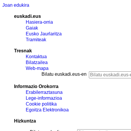
Joan edukira
euskadi.eus
Hasiera-orria
Gaiak
Eusko Jaurlaritza
Tramiteak
Tresnak
Kontaktua
Bilatzailea
Web-mapa
Bilatu euskadi.eus-en
Informazio Orokorra
Erabilerraztasuna
Lege-informazioa
Cookie politika
Egoitza Elektronikoa
Hizkuntza