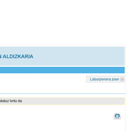
Laburpenera joan
datuz lortu da