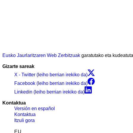
Eusko Jaurlaritzaren Web Zerbitzuak
garatutako eta kudeatu
Gizarte sareak
X - Twitter (leiho berrian irekiko da)
Facebook (leiho berrian irekiko da)
Linkedin (leiho berrian irekiko da)
Kontaktua
Versión en español
Kontaktua
Itzuli gora
EU