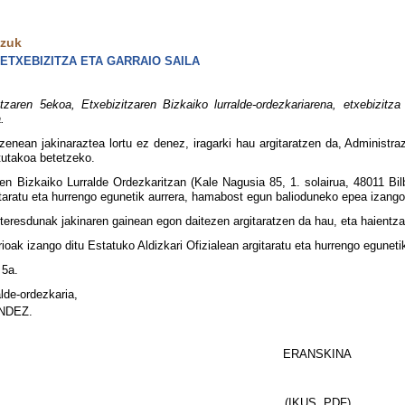
tzuk
ETXEBIZITZA ETA GARRAIO SAILA
ren 5ekoa, Etxebizitzaren Bizkaiko lurralde-ordezkariarena, etxebizitza
.
enean jakinaraztea lortu ez denez, iragarki hau argitaratzen da, Administra
tutakoa betetzeko.
ren Bizkaiko Lurralde Ordezkaritzan (Kale Nagusia 85, 1. solairua, 48011 Bi
taratu eta hurrengo egunetik aurrera, hamabost egun balioduneko epea izango 
teresdunak jakinaren gainean egon daitezen argitaratzen da hau, eta haientza
oak izango ditu Estatuko Aldizkari Ofizialean argitaratu eta hurrengo egunetik
 5a.
alde-ordezkaria,
NDEZ.
ERANSKINA
(IKUS .PDF)