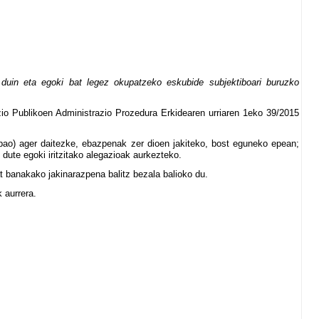
 duin eta egoki bat legez okupatzeko eskubide subjektiboari buruzko
zio Publikoen Administrazio Prozedura Erkidearen urriaren 1eko 39/2015
lbao) ager daitezke, ebazpenak zer dioen jakiteko, bost eguneko epean;
dute egoki iritzitako alegazioak aurkezteko.
t banakako jakinarazpena balitz bezala balioko du.
 aurrera.