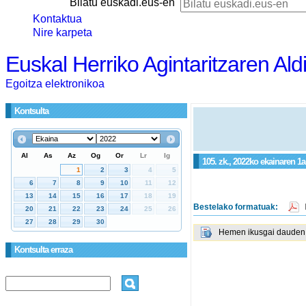
Bilatu euskadi.eus-en
Kontaktua
Nire karpeta
Euskal Herriko Agintaritzaren Ald
Egoitza elektronikoa
Kontsulta
105. zk., 2022ko ekainaren 1a
Bestelako formatuak:
Hemen ikusgai dauden g
Kontsulta erraza