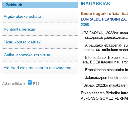
IRAGARKIAK
Zerbitzuak
Beste iragarki ofizial ba
Argitaratzeko eskatu
LURRALDE PLANGINTZA, 
2398
Kontsulta berezia
IRAGARKIA, 2022ko maiatza
ebazpenak jakinaraztekoa
Testu kontsolidatuak
Aipatutako ebazpenak zuz
Legeak 44. artikuluan xeda
Gaika jasotzeko zerbitzua
Interesdunak Etxebizitza
eta, BOEn iragarki hau argi
Aldizkari elektronikoaren egiaztapena
Eranskinean aipatutako in
Jakinarazpen honek ondori
Azken aldizkaria
RSS
Bilbao, 2022ko maiatzaren
Etxebizitzaren Bizkaiko lurr
ALFONSO GÓMEZ FERNÁ