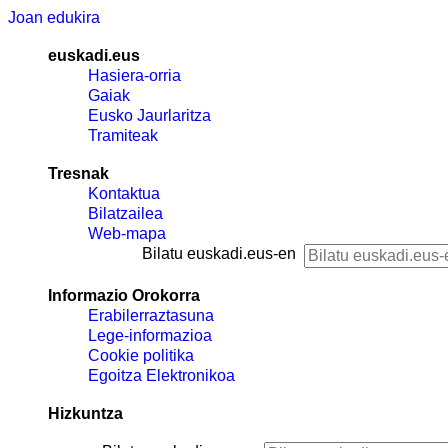
Joan edukira
euskadi.eus
Hasiera-orria
Gaiak
Eusko Jaurlaritza
Tramiteak
Tresnak
Kontaktua
Bilatzailea
Web-mapa
Bilatu euskadi.eus-en
Informazio Orokorra
Erabilerraztasuna
Lege-informazioa
Cookie politika
Egoitza Elektronikoa
Hizkuntza