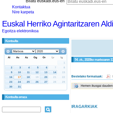
Bilatu euskadi.eus-en
Kontaktua
Nire karpeta
Euskal Herriko Agintaritzaren Ald
Egoitza elektronikoa
Kontsulta
54. zk., 2020ko martxoaren 17
Bestelako formatuak:
Hemen ikusgai dauden g
Kontsulta erraza
IRAGARKIAK