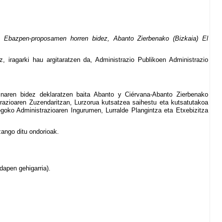
 Ebazpen-proposamen horren bidez, Abanto Zierbenako (Bizkaia) El
 iragarki hau argitaratzen da, Administrazio Publikoen Administrazio
naren bidez deklaratzen baita Abanto y Ciérvana-Abanto Zierbenako
strazioaren Zuzendaritzan, Lurzorua kutsatzea saihestu eta kutsatutakoa
oko Administrazioaren Ingurumen, Lurralde Plangintza eta Etxebizitza
zango ditu ondorioak.
apen gehigarria).