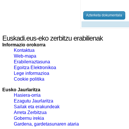
Azterketa dokumentala
Euskadi.eus-eko zerbitzu erabilienak
Informazio orokorra
Kontaktua
Web-mapa
Erabilerraztasuna
Egoitza Elektronikoa
Lege informazioa
Cookie politika
Eusko Jaurlaritza
Hasiera-orria
Ezagutu Jaurlaritza
Sailak eta erakundeak
Arreta Zerbitzua
Gobernu irekia
Gardena, gardetasunaren ataria