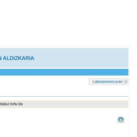
Laburpenera joan
datuz lortu da