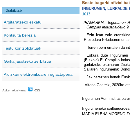
Beste iragarki ofizial ba
INGURUMEN, LURRALDE P
Zerbitzuak
1613
Argitaratzeko eskatu
IRAGARKIA, Ingurumen Adm
Campillo industrialdeko 9.
Kontsulta berezia
Ezin izan zaie eranskine
Prozedura Erkidearen urriar
Horren berri ematen da in
Testu kontsolidatuak
Eskura dute Ingurumen A
(Bizkaia) El Campillo indu
Gaika jasotzeko zerbitzua
garbitzeko ekainaren 25ek
Sailaren ingurumena: Donos
Aldizkari elektronikoaren egiaztapena
Jakinarazpen honek Euskal
Vitoria-Gasteiz, 2020ko ot
Azken aldizkaria
RSS
Ingurumen Administrazioaren
Ingurumeneko sailburuordea
MARIA ELENA MORENO Z