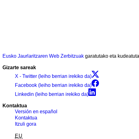
Eusko Jaurlaritzaren Web Zerbitzuak
garatutako eta kudeatu
Gizarte sareak
X - Twitter (leiho berrian irekiko da)
Facebook (leiho berrian irekiko da)
Linkedin (leiho berrian irekiko da)
Kontaktua
Versión en español
Kontaktua
Itzuli gora
EU