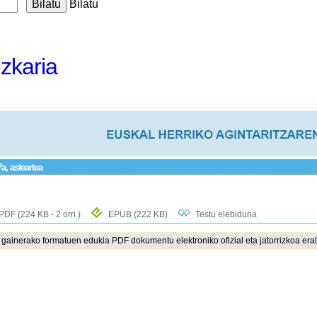
Bilatu
izkaria
a, asteartea
PDF
(224 KB - 2 orri.)
EPUB
(222 KB)
Testu elebiduna
ainerako formatuen edukia PDF dokumentu elektroniko ofizial eta jatorrizkoa eral