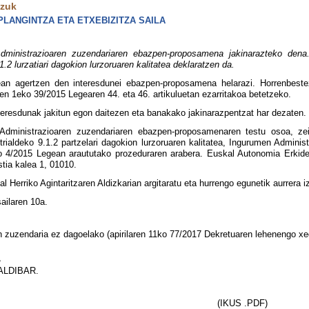
tzuk
LANGINTZA ETA ETXEBIZITZA SAILA
inistrazioaren zuzendariaren ebazpen-proposamena jakinarazteko dena.
1.2 lurzatiari dagokion lurzoruaren kalitatea deklaratzen da.
an agertzen den interesdunei ebazpen-proposamena helarazi. Horrenbestez,
en 1eko 39/2015 Legearen 44. eta 46. artikuluetan ezarritakoa betetzeko.
teresdunak jakitun egon daitezen eta banakako jakinarazpentzat har dezaten.
dministrazioaren zuzendariaren ebazpen-proposamenaren testu osoa, zei
strialdeko 9.1.2 partzelari dagokion lurzoruaren kalitatea, Ingurumen Admini
o 4/2015 Legean araututako prozeduraren arabera. Euskal Autonomia Erkideg
tia kalea 1, 01010.
 Herriko Agintaritzaren Aldizkarian argitaratu eta hurrengo egunetik aurrera i
sailaren 10a.
 zuzendaria ez dagoelako (apirilaren 11ko 77/2017 Dekretuaren lehenengo xed
,
ALDIBAR.
(IKUS .PDF)