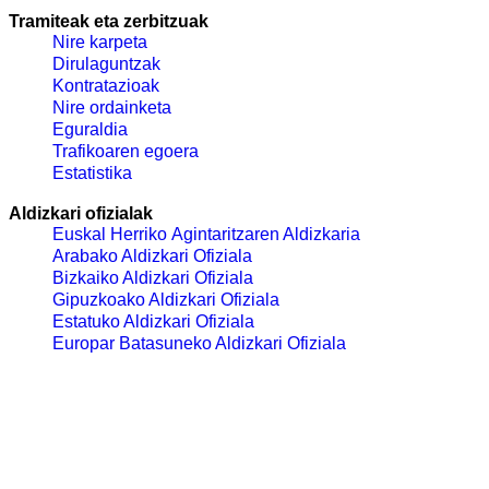
Tramiteak eta zerbitzuak
Nire karpeta
Dirulaguntzak
Kontratazioak
Nire ordainketa
Eguraldia
Trafikoaren egoera
Estatistika
Aldizkari ofizialak
Euskal Herriko Agintaritzaren Aldizkaria
Arabako Aldizkari Ofiziala
Bizkaiko Aldizkari Ofiziala
Gipuzkoako Aldizkari Ofiziala
Estatuko Aldizkari Ofiziala
Europar Batasuneko Aldizkari Ofiziala