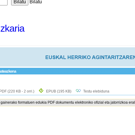
Bilatu
izkaria
 asteazkena
PDF
(220 KB - 2 orri.)
EPUB
(195 KB)
Testu elebiduna
ainerako formatuen edukia PDF dokumentu elektroniko ofizial eta jatorrizkoa eral