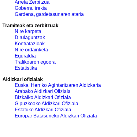
Arreta Zerbitzua
Gobernu irekia
Gardena, gardetasunaren ataria
Tramiteak eta zerbitzuak
Nire karpeta
Dirulaguntzak
Kontratazioak
Nire ordainketa
Eguraldia
Trafikoaren egoera
Estatistika
Aldizkari ofizialak
Euskal Herriko Agintaritzaren Aldizkaria
Arabako Aldizkari Ofiziala
Bizkaiko Aldizkari Ofiziala
Gipuzkoako Aldizkari Ofiziala
Estatuko Aldizkari Ofiziala
Europar Batasuneko Aldizkari Ofiziala