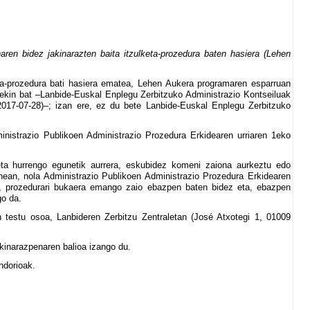
en bidez jakinarazten baita itzulketa-prozedura baten hasiera (Lehen
eta-prozedura bati hasiera ematea, Lehen Aukera programaren esparruan
rekin bat –Lanbide-Euskal Enplegu Zerbitzuko Administrazio Kontseiluak
2017-07-28)–; izan ere, ez du bete Lanbide-Euskal Enplegu Zerbitzuko
ministrazio Publikoen Administrazio Prozedura Erkidearen urriaren 1eko
 eta hurrengo egunetik aurrera, eskubidez komeni zaiona aurkeztu edo
enean, nola Administrazio Publikoen Administrazio Prozedura Erkidearen
an, prozedurari bukaera emango zaio ebazpen baten bidez eta, ebazpen
go da.
n testu osoa, Lanbideren Zerbitzu Zentraletan (José Atxotegi 1, 01009
kinarazpenaren balioa izango du.
ndorioak.