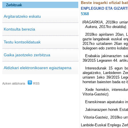
Beste iragarki ofizial ba
Zerbitzuak
ENPLEGUKO ETA GIZARTE
5368
Argitaratzeko eskatu
IRAGARKIA, 2018ko urriare
Aukera, 2017ko deialdia).
Kontsulta berezia
2018ko apirilaren 20an, 
gazte langabeak euskal enp
Testu kontsolidatuak
2017ko uztailaren 26an eg
bulegoen edo zentro kolabo
Gaika jasotzeko zerbitzua
Erabakia jakinarazten sa
39/2015 Legearen 44. artik
Aldizkari elektronikoaren egiaztapena
Interesdunak 15 egun ba
alegatzeko, Lanbideren Zer
urriaren 1eko 39/2015 Leg
horretan baiesten bada ez-b
Azken aldizkaria
RSS
Xede horrekin, interesdu
Vitoria-Gasteiz).
Eranskinean aipatutako in
Jakinarazpen honek Estatu
Vitoria-Gasteiz, 2018ko urr
Lanbide-Euskal Enplegu Zerb