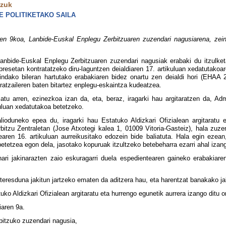
tzuk
 POLITIKETAKO SAILA
n 9koa, Lanbide-Euskal Enplegu Zerbitzuaren zuzendari nagusiarena, zeinar
Lanbide-Euskal Enplegu Zerbitzuaren zuzendari nagusiak erabaki du itzulk
resetan kontratatzeko diru-laguntzen deialdiaren 17. artikuluan xedatutakoa
indako bileran hartutako erabakiaren bidez onartu zen deialdi hori (EHAA 
ratzaileren baten bitartez enplegu-eskaintza kudeatzea.
iatu arren, ezinezkoa izan da, eta, beraz, iragarki hau argitaratzen da, Ad
uluan xedatutakoa betetzeko.
lioduneko epea du, iragarki hau Estatuko Aldizkari Ofizialean argitaratu
bitzu Zentraletan (Jose Atxotegi kalea 1, 01009 Vitoria-Gasteiz), hala zuz
earen 16. artikuluan aurreikusitako edozein bide baliatuta. Hala egin eze
etetzea egon dela, jasotako kopuruak itzultzeko betebeharra ezarri ahal izan
nari jakinarazten zaio eskuragarri duela espedientearen gaineko erabakiare
teresduna jakitun jartzeko ematen da aditzera hau, eta harentzat banakako ja
ko Aldizkari Ofizialean argitaratu eta hurrengo egunetik aurrera izango ditu o
iaren 9a.
itzuko zuzendari nagusia,