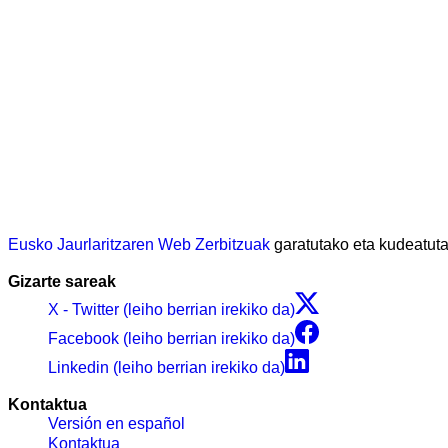
Eusko Jaurlaritzaren Web Zerbitzuak
garatutako eta kudeatu
Gizarte sareak
X - Twitter (leiho berrian irekiko da)
Facebook (leiho berrian irekiko da)
Linkedin (leiho berrian irekiko da)
Kontaktua
Versión en español
Kontaktua