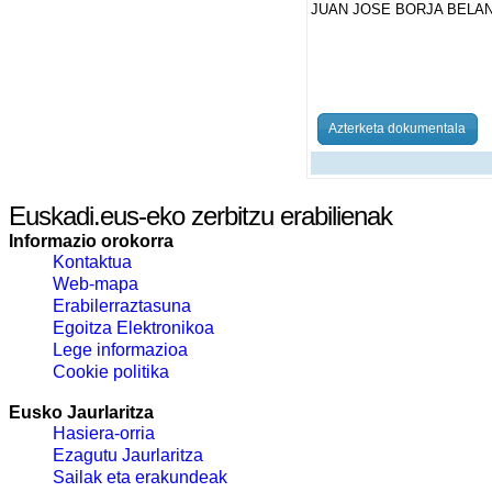
JUAN JOSE BORJA BELAN
Azterketa dokumentala
Euskadi.eus-eko zerbitzu erabilienak
Informazio orokorra
Kontaktua
Web-mapa
Erabilerraztasuna
Egoitza Elektronikoa
Lege informazioa
Cookie politika
Eusko Jaurlaritza
Hasiera-orria
Ezagutu Jaurlaritza
Sailak eta erakundeak