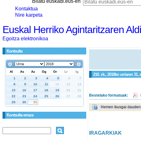
Bilatu euskadi.eus-en
Kontaktua
Nire karpeta
Euskal Herriko Agintaritzaren Ald
Egoitza elektronikoa
Kontsulta
210. zk., 2018ko urriaren 31,
Bestelako formatuak:
Hemen ikusgai dauden g
Kontsulta erraza
IRAGARKIAK