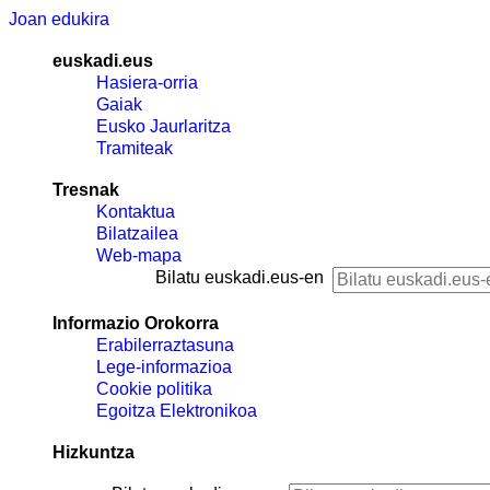
Joan edukira
euskadi.eus
Hasiera-orria
Gaiak
Eusko Jaurlaritza
Tramiteak
Tresnak
Kontaktua
Bilatzailea
Web-mapa
Bilatu euskadi.eus-en
Informazio Orokorra
Erabilerraztasuna
Lege-informazioa
Cookie politika
Egoitza Elektronikoa
Hizkuntza