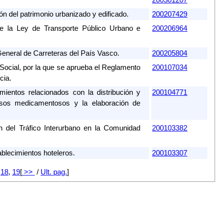
n del patrimonio urbanizado y edificado.
200207429
 la Ley de Transporte Público Urbano e
200206964
General de Carreteras del País Vasco.
200205804
ocial, por la que se aprueba el Reglamento
200107034
cia.
ientos relacionados con la distribución y
200104771
ensos medicamentosos y la elaboración de
del Tráfico Interurbano en la Comunidad
200103382
blecimientos hoteleros.
200103307
,
18
,
19
[
>>
/
Ult. pag.
]