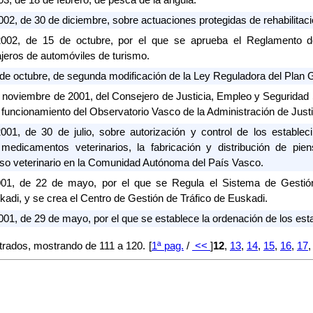
 de 30 de diciembre, sobre actuaciones protegidas de rehabilitació
2, de 15 de octubre, por el que se aprueba el Reglamento de
ajeros de automóviles de turismo.
de octubre, de segunda modificación de la Ley Reguladora del Plan 
oviembre de 2001, del Consejero de Justicia, Empleo y Seguridad S
 funcionamiento del Observatorio Vasco de la Administración de Justi
, de 30 de julio, sobre autorización y control de los establecim
medicamentos veterinarios, la fabricación y distribución de pi
so veterinario en la Comunidad Autónoma del País Vasco.
, de 22 de mayo, por el que se Regula el Sistema de Gestión 
di, y se crea el Centro de Gestión de Tráfico de Euskadi.
 de 29 de mayo, por el que se establece la ordenación de los esta
rados, mostrando de 111 a 120.
[
1ª pag.
/
<<
]
12
,
13
,
14
,
15
,
16
,
17