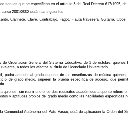
ca son las que se especifican en el artículo 3 del Real Decreto 617/1995, de 2
l curso 2001/2002 serán las siguientes:
anto, Clarinete, Clave, Contrabajo, Fagot, Flauta travesera, Guitarra, Obo
 Ley de Ordenación General del Sistema Educativo, de 3 de octubre, quiene
ivalente, a todos los efectos al título de Licenciado Universitario.
il, podrá acceder al grado superior de las enseñanzas de música quienes, 
 ciclo de grado medio, superen la prueba específica de acceso, que perm
ada.
quienes, sin reunir uno o los dos requisitos académicos a que se refiere el
ientos y aptitudes propios del grado medio como las habilidades específicas 
la Comunidad Autónoma del País Vasco, será de aplicación la Orden del 25 d