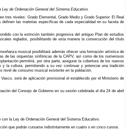
a Ley de Ordenación General del Sistema Educativo.
en tres niveles: Grado Elemental, Grado Medio y Grado Superior. El Real
s definen las materias específicas de cada especialidad en su faceta de
dido con la extinción también progresiva del antiguo Plan de estudios
icales reglados, posibilitando de esta manera la consecución del título
 enseñanza musical posibilitará además ofrecer una formación artística de
ntillas de las orquestas sinfónicas de la CAPV, así como de los numerosos
antación permitirá, por otra parte, asegurar la cobertura de los nuevos
 la cultura, permitiendo a su vez continuar y potenciar una tradición
to nivel de consumo musical existente en la población.
asco, será de aplicación provisional el establecido por el Ministerio de
bación del Consejo de Gobierno en su sesión celebrada el día 24 de abril
do con la Ley de Ordenación General del Sistema Educativo.
ción que podrán cursarse indistintamente en cuatro o en cinco cursos.