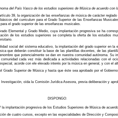
noma del País Vasco de los estudios superiores de Música de acuerdo con l
tículo 39, la organización de las enseñanzas de música de carácter reglado 
 básicos del curriculum para el Grado Superior de las Enseñanzas Musicale
para el grado superior de las enseñanzas musicales.
ado Elemental y Grado Medio, cuya implantación progresiva se ha correspon
ción de los estudios superiores se completa la oferta de los estudios mus
rsitario.
ilidad social del sistema educativo, la implantación del grado superior en la
música que deberán constituir la base de las plantillas docentes, de las pla
 renombre que potencialmente se dan en nuestra comunidad autónoma. Su impl
omunidad cada vez más dedicada a actividades relacionadas con el ocio y
pecial, acorde con ele elevado interés por la música en general, y con el al
del Grado Superior de Música y hasta que éste sea aprobado por el Gobierno V
Investigación, oída la Comisión Jurídica Asesora, previa deliberación y apro
DISPONGO:
PV la implantación progresiva de los Estudios Superiores de Música de acuer
ción de cuatro cursos, excepto en las especialidades de Dirección y Composi