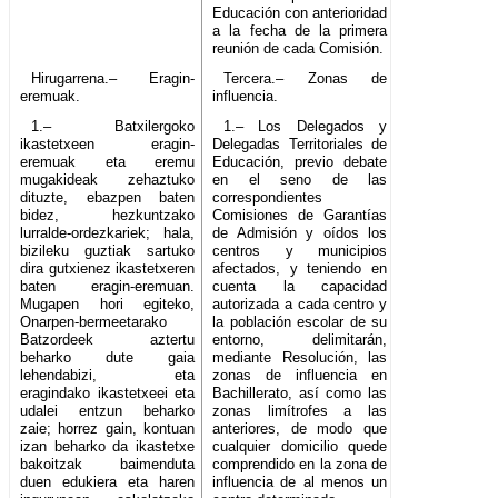
Educación con anterioridad
a la fecha de la primera
reunión de cada Comisión.
Hirugarrena.– Eragin-
Tercera.– Zonas de
eremuak.
influencia.
1.– Batxilergoko
1.– Los Delegados y
ikastetxeen eragin-
Delegadas Territoriales de
eremuak eta eremu
Educación, previo debate
mugakideak zehaztuko
en el seno de las
dituzte, ebazpen baten
correspondientes
bidez, hezkuntzako
Comisiones de Garantías
lurralde-ordezkariek; hala,
de Admisión y oídos los
bizileku guztiak sartuko
centros y municipios
dira gutxienez ikastetxeren
afectados, y teniendo en
baten eragin-eremuan.
cuenta la capacidad
Mugapen hori egiteko,
autorizada a cada centro y
Onarpen-bermeetarako
la población escolar de su
Batzordeek aztertu
entorno, delimitarán,
beharko dute gaia
mediante Resolución, las
lehendabizi, eta
zonas de influencia en
eragindako ikastetxeei eta
Bachillerato, así como las
udalei entzun beharko
zonas limítrofes a las
zaie; horrez gain, kontuan
anteriores, de modo que
izan beharko da ikastetxe
cualquier domicilio quede
bakoitzak baimenduta
comprendido en la zona de
duen edukiera eta haren
influencia de al menos un