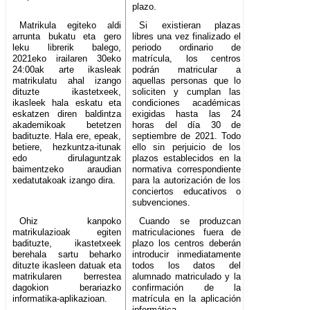
plazo.
Matrikula egiteko aldi
Si existieran plazas
arrunta bukatu eta gero
libres una vez finalizado el
leku librerik balego,
periodo ordinario de
2021eko irailaren 30eko
matrícula, los centros
24:00ak arte ikasleak
podrán matricular a
matrikulatu ahal izango
aquellas personas que lo
dituzte ikastetxeek,
soliciten y cumplan las
ikasleek hala eskatu eta
condiciones académicas
eskatzen diren baldintza
exigidas hasta las 24
akademikoak betetzen
horas del día 30 de
badituzte. Hala ere, epeak,
septiembre de 2021. Todo
betiere, hezkuntza-itunak
ello sin perjuicio de los
edo dirulaguntzak
plazos establecidos en la
baimentzeko araudian
normativa correspondiente
xedatutakoak izango dira.
para la autorización de los
conciertos educativos o
subvenciones.
Ohiz kanpoko
Cuando se produzcan
matrikulazioak egiten
matriculaciones fuera de
badituzte, ikastetxeek
plazo los centros deberán
berehala sartu beharko
introducir inmediatamente
dituzte ikasleen datuak eta
todos los datos del
matrikularen berrestea
alumnado matriculado y la
dagokion berariazko
confirmación de la
informatika-aplikazioan.
matrícula en la aplicación
informática