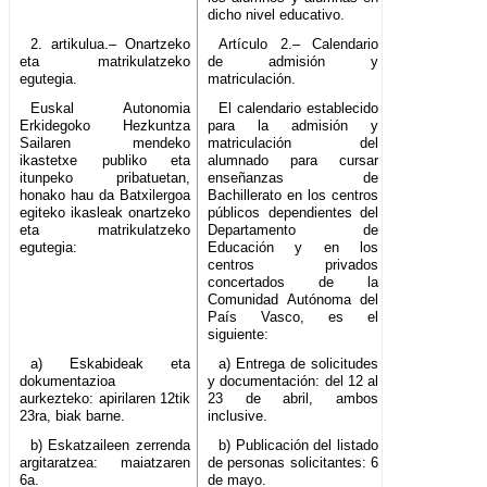
dicho nivel educativo.
2. artikulua.– Onartzeko
Artículo 2.– Calendario
eta matrikulatzeko
de admisión y
egutegia.
matriculación.
Euskal Autonomia
El calendario establecido
Erkidegoko Hezkuntza
para la admisión y
Sailaren mendeko
matriculación del
ikastetxe publiko eta
alumnado para cursar
itunpeko pribatuetan,
enseñanzas de
honako hau da Batxilergoa
Bachillerato en los centros
egiteko ikasleak onartzeko
públicos dependientes del
eta matrikulatzeko
Departamento de
egutegia:
Educación y en los
centros privados
concertados de la
Comunidad Autónoma del
País Vasco, es el
siguiente:
a) Eskabideak eta
a) Entrega de solicitudes
dokumentazioa
y documentación: del 12 al
aurkezteko: apirilaren 12tik
23 de abril, ambos
23ra, biak barne.
inclusive.
b) Eskatzaileen zerrenda
b) Publicación del listado
argitaratzea: maiatzaren
de personas solicitantes: 6
6a.
de mayo.