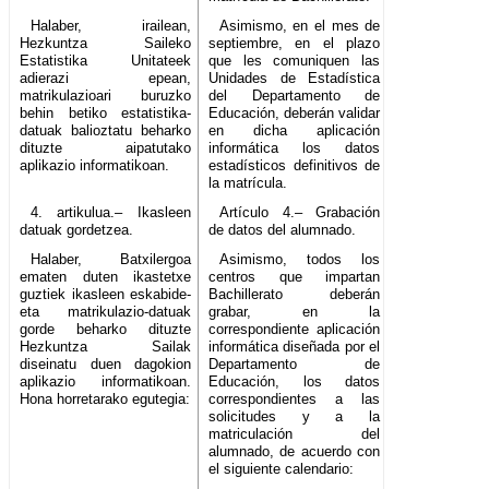
Halaber, irailean,
Asimismo, en el mes de
Hezkuntza Saileko
septiembre, en el plazo
Estatistika Unitateek
que les comuniquen las
adierazi epean,
Unidades de Estadística
matrikulazioari buruzko
del Departamento de
behin betiko estatistika-
Educación, deberán validar
datuak balioztatu beharko
en dicha aplicación
dituzte aipatutako
informática los datos
aplikazio informatikoan.
estadísticos definitivos de
la matrícula.
4. artikulua.– Ikasleen
Artículo 4.– Grabación
datuak gordetzea.
de datos del alumnado.
Halaber, Batxilergoa
Asimismo, todos los
ematen duten ikastetxe
centros que impartan
guztiek ikasleen eskabide-
Bachillerato deberán
eta matrikulazio-datuak
grabar, en la
gorde beharko dituzte
correspondiente aplicación
Hezkuntza Sailak
informática diseñada por el
diseinatu duen dagokion
Departamento de
aplikazio informatikoan.
Educación, los datos
Hona horretarako egutegia:
correspondientes a las
solicitudes y a la
matriculación del
alumnado, de acuerdo con
el siguiente calendario: