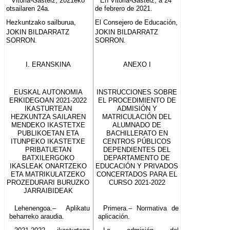
Vitoria-Gasteiz, 2021eko
En Vitoria-Gasteiz, a 24
otsailaren 24a.
de febrero de 2021.
Hezkuntzako sailburua,
El Consejero de Educación,
JOKIN BILDARRATZ
JOKIN BILDARRATZ
SORRON.
SORRON.
I. ERANSKINA
ANEXO I
EUSKAL AUTONOMIA
INSTRUCCIONES SOBRE
ERKIDEGOAN 2021-2022
EL PROCEDIMIENTO DE
IKASTURTEAN
ADMISIÓN Y
HEZKUNTZA SAILAREN
MATRICULACIÓN DEL
MENDEKO IKASTETXE
ALUMNADO DE
PUBLIKOETAN ETA
BACHILLERATO EN
ITUNPEKO IKASTETXE
CENTROS PÚBLICOS
PRIBATUETAN
DEPENDIENTES DEL
BATXILERGOKO
DEPARTAMENTO DE
IKASLEAK ONARTZEKO
EDUCACIÓN Y PRIVADOS
ETA MATRIKULATZEKO
CONCERTADOS PARA EL
PROZEDURARI BURUZKO
CURSO 2021-2022
JARRAIBIDEAK
Lehenengoa.– Aplikatu
Primera.– Normativa de
beharreko araudia.
aplicación.