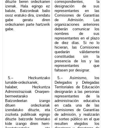
dituzte beren ordezkarien
correspondientes, la
izenak. Hala egingo ez
designación de sus
balute, Batzordeak balio
representantes en las
osoz eratuko dira, izendatu
Comisiones de Garantías
gabe geratu diren
de Admisión. Las
ordezkarien parte hartzerik
organizaciones anteriores
gabe.
deberán comunicar los
nombres de sus
representantes en el plazo
de diez días. Si no lo
hicieran, las Comisiones
quedarán válidamente
constituidas sin la
presencia de los y las
representantes que
faltasen por designar.
5.– Hezkuntzako
5.– Asimismo, los
lurralde-ordezkariek,
Delegados y Delegadas
halaber, Hezkuntza
Territoriales de Educación
Administrazioak Onarpen-
designarán a las personas
bermeetarako
representantes de la
Batzordeetan izango
administración educativa
dituen ordezkariak
en cada una de las
izendatuko dituzte, eta
Comisiones de Garantías
zozketa publikoak egingo
de admisión, y realizarán
dituzte batzorde horietako
el sorteo público en el que
kide izango diren herri-
resulten elegidos los