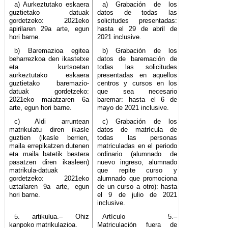
a) Aurkeztutako eskaera
a) Grabación de los
guztietako datuak
datos de todas las
gordetzeko: 2021eko
solicitudes presentadas:
apirilaren 29a arte, egun
hasta el 29 de abril de
hori barne.
2021 inclusive.
b) Baremazioa egitea
b) Grabación de los
beharrezkoa den ikastetxe
datos de baremación de
eta kurtsoetan
todas las solicitudes
aurkeztutako eskaera
presentadas en aquellos
guztietako baremazio-
centros y cursos en los
datuak gordetzeko:
que sea necesario
2021eko maiatzaren 6a
baremar: hasta el 6 de
arte, egun hori barne.
mayo de 2021 inclusive.
c) Aldi arruntean
c) Grabación de los
matrikulatu diren ikasle
datos de matrícula de
guztien (ikasle berrien,
todas las personas
maila errepikatzen dutenen
matriculadas en el periodo
eta maila batetik bestera
ordinario (alumnado de
pasatzen diren ikasleen)
nuevo ingreso, alumnado
matrikula-datuak
que repite curso y
gordetzeko: 2021eko
alumnado que promociona
uztailaren 9a arte, egun
de un curso a otro): hasta
hori barne.
el 9 de julio de 2021
inclusive.
5. artikulua.– Ohiz
Artículo 5.–
kanpoko matrikulazioa.
Matriculación fuera de