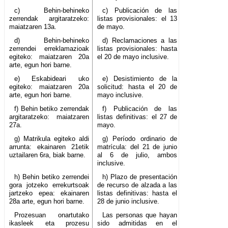
c) Behin-behineko
c) Publicación de las
zerrendak argitaratzeko:
listas provisionales: el 13
maiatzaren 13a.
de mayo.
d) Behin-behineko
d) Reclamaciones a las
zerrendei erreklamazioak
listas provisionales: hasta
egiteko: maiatzaren 20a
el 20 de mayo inclusive.
arte, egun hori barne.
e) Eskabideari uko
e) Desistimiento de la
egiteko: maiatzaren 20a
solicitud: hasta el 20 de
arte, egun hori barne.
mayo inclusive.
f) Behin betiko zerrendak
f) Publicación de las
argitaratzeko: maiatzaren
listas definitivas: el 27 de
27a.
mayo.
g) Matrikula egiteko aldi
g) Período ordinario de
arrunta: ekainaren 21etik
matrícula: del 21 de junio
uztailaren 6ra, biak barne.
al 6 de julio, ambos
inclusive.
h) Behin betiko zerrendei
h) Plazo de presentación
gora jotzeko errekurtsoak
de recurso de alzada a las
jartzeko epea: ekainaren
listas definitivas: hasta el
28a arte, egun hori barne.
28 de junio inclusive.
Prozesuan onartutako
Las personas que hayan
ikasleek eta prozesu
sido admitidas en el