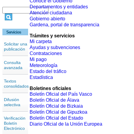
Conoce el Gobierno
Departamentos y entidades
Atención ciudadana
Gobierno abierto
Gardena, portal de transparencia
Servicios
Trámites y servicios
Mi carpeta
Solicitar una
Ayudas y subvenciones
publicación
Contrataciones
Mi pago
Consulta
Meteorología
avanzada
Estado del tráfico
Estadística
Textos
consolidados
Boletines oficiales
Boletín Oficial del País Vasco
Difusión
Boletín Oficial de Álava
selectiva
Boletín Oficial de Bizkaia
Boletín Oficial de Gipuzkoa
Boletín Oficial del Estado
Verificación
Boletín
Diario Oficial de la Unión Europea
Electrónico