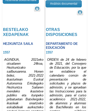
Análisis documental
BESTELAKO
OTRAS
XEDAPENAK
DISPOSICIONES
HEZKUNTZA SAILA
DEPARTAMENTO DE
EDUCACIÓN
1557
1557
AGINDUA, 2021eko
ORDEN de 24 de febrero
otsailaren 24koa,
de 2021, del Consejero
Hezkuntzako
de Educación, por la que
sailburuarena. Honen
se establece el
bidez, 2021-2022
calendario común de
ikasturtean Euskal
presentación de
Autonomia Erkidegoko
solicitudes y plazos de
Hezkuntza Sailaren
admisión, y se aprueban
mendeko ikastetxe
las Instrucciones para la
publiko eta itunpeko
admisión, para el curso
pribatuetan Batxilergoko
académico 2021-2022,
ikasleak onartzeko
de alumnos y alumnas
eskabideak aurkezteko
de Bachillerato en los