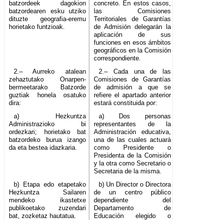
batzordeek dagokion
concreto. En estos casos,
batzordearen esku utziko
las Comisiones
dituzte geografia-eremu
Territoriales de Garantías
horietako funtzioak.
de Admisión delegarán la
aplicación de sus
funciones en esos ámbitos
geográficos en la Comisión
correspondiente.
2.– Aurreko atalean
2.– Cada una de las
zehaztutako Onarpen-
Comisiones de Garantías
bermeetarako Batzorde
de admisión a que se
guztiak honela osatuko
refiere el apartado anterior
dira:
estará constituida por:
a) Hezkuntza
a) Dos personas
Administrazioko bi
representantes de la
ordezkari; horietako bat
Administración educativa,
batzordeko burua izango
una de las cuales actuará
da eta bestea idazkaria.
como Presidente o
Presidenta de la Comisión
y la otra como Secretario o
Secretaria de la misma.
b) Etapa edo etapetako
b) Un Director o Directora
Hezkuntza Sailaren
de un centro público
mendeko ikastetxe
dependiente del
publikoetako zuzendari
Departamento de
bat, zozketaz hautatua.
Educación elegido o