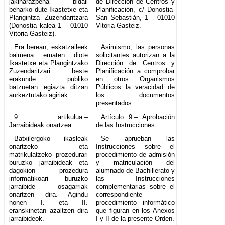
jakinarazpena bidali
de Dirección de Centros y
beharko dute Ikastetxe eta
Planificación, c/ Donostia-
Plangintza Zuzendaritzara
San Sebastián, 1 – 01010
(Donostia kalea 1 – 01010
Vitoria-Gasteiz.
Vitoria-Gasteiz).
Era berean, eskatzaileek
Asimismo, las personas
baimena ematen diote
solicitantes autorizan a la
Ikastetxe eta Plangintzako
Dirección de Centros y
Zuzendaritzari beste
Planificación a comprobar
erakunde publiko
en otros Organismos
batzuetan egiazta ditzan
Públicos la veracidad de
aurkeztutako agiriak.
los documentos
presentados.
9. artikulua.–
Artículo 9.– Aprobación
Jarraibideak onartzea.
de las Instrucciones.
Batxilergoko ikasleak
Se aprueban las
onartzeko eta
Instrucciones sobre el
matrikulatzeko prozedurari
procedimiento de admisión
buruzko jarraibideak eta
y matriculación del
dagokion prozedura
alumnado de Bachillerato y
informatikoari buruzko
las Instrucciones
jarraibide osagarriak
complementarias sobre el
onartzen dira. Agindu
correspondiente
honen I. eta II.
procedimiento informático
eranskinetan azaltzen dira
que figuran en los Anexos
jarraibideok.
I y II de la presente Orden.