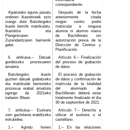
correspondiente.
Aipatutako eguna pasatu
Después de la fecha
ondoren ikastetxeek ezin
anteriormente citada
izango dute Batxilergoko
ningún centro podrá
ikasle berririk matrikulatu,
matricular a ninguna
Ikastetxe eta
alumna ni alumno nuevo
Plangintzaren
de Bachillerato sin
Zuzendaritzaren baimenik
autorización previa de la
gabe.
Dirección de Centros y
Planificación.
6. artikulua.– Datuak
Artículo 6.– Finalización
gordetzeko prozesuaren
del proceso de grabación
amaiera.
de datos.
Batxilergoko ikasle
El proceso de grabación
guztien datuak grabatzeko
de datos y confirmación de
eta matrikulak berresteko
matrícula de la totalidad
prozesua erabat amaituta
del alumnado de
egongo da 2021eko
Bachillerato deberá estar
irailaren 30ean.
totalmente finalizado el día
30 de septiembre de 2021.
7. artikulua.– Euskara
Artículo 7.– Derecho a
zein gaztelania erabiltzeko
utilizar el euskera o el
eskubidea.
castellano.
1.– Agindu honen
1.– En las relaciones