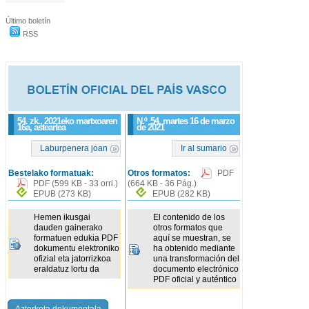
Último boletín
RSS
54. zk., 2021eko martxoaren
N.º
54
, martes 16 de marzo
16a, asteartea
de 2021
Laburpenera joan
Ir al sumario
Bestelako formatuak:
Otros formatos:
PDF
PDF
(599 KB - 33 orri.)
(664 KB - 36 Pág.)
EPUB
(273 KB)
EPUB
(282 KB)
Hemen ikusgai
El contenido de los
dauden gainerako
otros formatos que
formatuen edukia PDF
aquí se muestran, se
dokumentu elektroniko
ha obtenido mediante
ofizial eta jatorrizkoa
una transformación del
eraldatuz lortu da
documento electrónico
PDF oficial y auténtico
Azterketa dokumentala