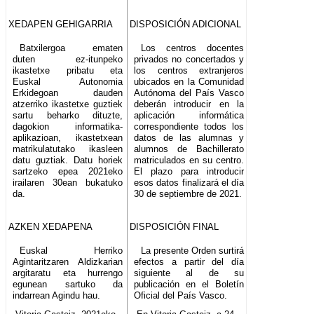
XEDAPEN GEHIGARRIA
DISPOSICIÓN ADICIONAL
Batxilergoa ematen
Los centros docentes
duten ez-itunpeko
privados no concertados y
ikastetxe pribatu eta
los centros extranjeros
Euskal Autonomia
ubicados en la Comunidad
Erkidegoan dauden
Autónoma del País Vasco
atzerriko ikastetxe guztiek
deberán introducir en la
sartu beharko dituzte,
aplicación informática
dagokion informatika-
correspondiente todos los
aplikazioan, ikastetxean
datos de las alumnas y
matrikulatutako ikasleen
alumnos de Bachillerato
datu guztiak. Datu horiek
matriculados en su centro.
sartzeko epea 2021eko
El plazo para introducir
irailaren 30ean bukatuko
esos datos finalizará el día
da.
30 de septiembre de 2021.
AZKEN XEDAPENA
DISPOSICIÓN FINAL
Euskal Herriko
La presente Orden surtirá
Agintaritzaren Aldizkarian
efectos a partir del día
argitaratu eta hurrengo
siguiente al de su
egunean sartuko da
publicación en el Boletín
indarrean Agindu hau.
Oficial del País Vasco.