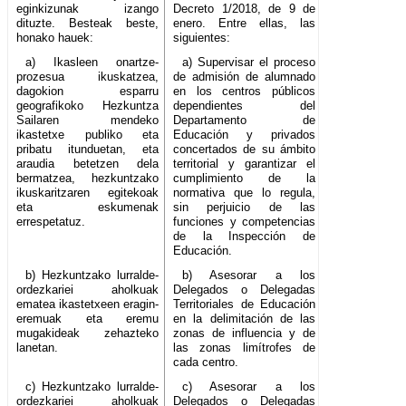
eginkizunak izango
Decreto 1/2018, de 9 de
dituzte. Besteak beste,
enero. Entre ellas, las
honako hauek:
siguientes:
a) Ikasleen onartze-
a) Supervisar el proceso
prozesua ikuskatzea,
de admisión de alumnado
dagokion esparru
en los centros públicos
geografikoko Hezkuntza
dependientes del
Sailaren mendeko
Departamento de
ikastetxe publiko eta
Educación y privados
pribatu itunduetan, eta
concertados de su ámbito
araudia betetzen dela
territorial y garantizar el
bermatzea, hezkuntzako
cumplimiento de la
ikuskaritzaren egitekoak
normativa que lo regula,
eta eskumenak
sin perjuicio de las
errespetatuz.
funciones y competencias
de la Inspección de
Educación.
b) Hezkuntzako lurralde-
b) Asesorar a los
ordezkariei aholkuak
Delegados o Delegadas
ematea ikastetxeen eragin-
Territoriales de Educación
eremuak eta eremu
en la delimitación de las
mugakideak zehazteko
zonas de influencia y de
lanetan.
las zonas limítrofes de
cada centro.
c) Hezkuntzako lurralde-
c) Asesorar a los
ordezkariei aholkuak
Delegados o Delegadas