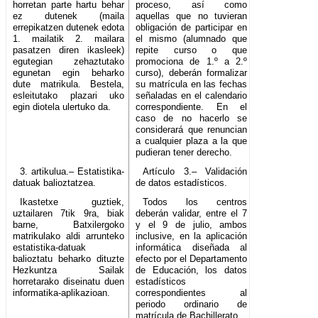
horretan parte hartu behar
proceso, así como
ez dutenek (maila
aquellas que no tuvieran
errepikatzen dutenek edota
obligación de participar en
1. mailatik 2. mailara
el mismo (alumnado que
pasatzen diren ikasleek)
repite curso o que
egutegian zehaztutako
promociona de 1.º a 2.º
egunetan egin beharko
curso), deberán formalizar
dute matrikula. Bestela,
su matrícula en las fechas
esleitutako plazari uko
señaladas en el calendario
egin diotela ulertuko da.
correspondiente. En el
caso de no hacerlo se
considerará que renuncian
a cualquier plaza a la que
pudieran tener derecho.
3. artikulua.– Estatistika-
Artículo 3.– Validación
datuak balioztatzea.
de datos estadísticos.
Ikastetxe guztiek,
Todos los centros
uztailaren 7tik 9ra, biak
deberán validar, entre el 7
barne, Batxilergoko
y el 9 de julio, ambos
matrikulako aldi arrunteko
inclusive, en la aplicación
estatistika-datuak
informática diseñada al
balioztatu beharko dituzte
efecto por el Departamento
Hezkuntza Sailak
de Educación, los datos
horretarako diseinatu duen
estadísticos
informatika-aplikazioan.
correspondientes al
periodo ordinario de
matrícula de Bachillerato.