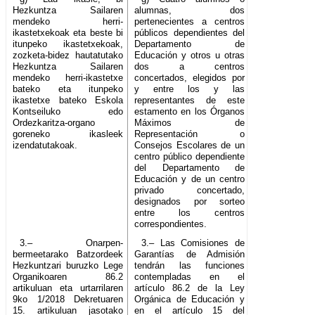
Hezkuntza Sailaren
alumnas, dos
mendeko herri-
pertenecientes a centros
ikastetxekoak eta beste bi
públicos dependientes del
itunpeko ikastetxekoak,
Departamento de
zozketa-bidez hautatutako
Educación y otros u otras
Hezkuntza Sailaren
dos a centros
mendeko herri-ikastetxe
concertados, elegidos por
bateko eta itunpeko
y entre los y las
ikastetxe bateko Eskola
representantes de este
Kontseiluko edo
estamento en los Órganos
Ordezkaritza-organo
Máximos de
goreneko ikasleek
Representación o
izendatutakoak.
Consejos Escolares de un
centro público dependiente
del Departamento de
Educación y de un centro
privado concertado,
designados por sorteo
entre los centros
correspondientes.
3.– Onarpen-
3.– Las Comisiones de
bermeetarako Batzordeek
Garantías de Admisión
Hezkuntzari buruzko Lege
tendrán las funciones
Organikoaren 86.2
contempladas en el
artikuluan eta urtarrilaren
artículo 86.2 de la Ley
9ko 1/2018 Dekretuaren
Orgánica de Educación y
15. artikuluan jasotako
en el artículo 15 del