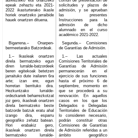
aurkezteko eta onartzeko
común de presentación de
epeak zehaztu eta 2021-
solicitudes y plazos de
2022 ikasturterako ikasle
admisión, y se aprueban
horiek onartzeko jarraibide
las presentes
hauek onartzen dituena.
Instrucciones para la
admisión de dicho
alumnado en el curso
académico 2021-2022.
Bigarrena.– Onarpen-
Segunda.– Comisiones
bermeetarako Batzordeak.
de Garantías de Admisión.
1.– Ikasleak onartzen
1.– Las actuales
direla bermatzeko egun
Comisiones Territoriales de
diren lurralde-batzordeek
Garantías de Admisión
beren egitekoak betetzen
permanecerán en el
jarraituko dute irailaren 6ra
ejercicio de sus funciones
arte; izan ere, egun
hasta el próximo 6 de
horretan berrituko dira.
septiembre, momento en
Hezkuntzako lurralde-
que se procederá a su
ordezkariek beharrezkotzat
renovación. En aquellos
joz gero, ikasleak onartzen
casos en los que los
direla bermatzeko beste
Delegados o Delegadas
batzorde batzuk eratu ahal
Territoriales de Educación
izango dira, esparru
lo consideren necesario,
geografiko zehatz batean.
podrán constituir otras
Hori erabakiz gero,
Comisiones de Garantías
ikasleak onartzen direla
de Admisión referidas a un
bermatzeko lurralde-
ámbito geográfico