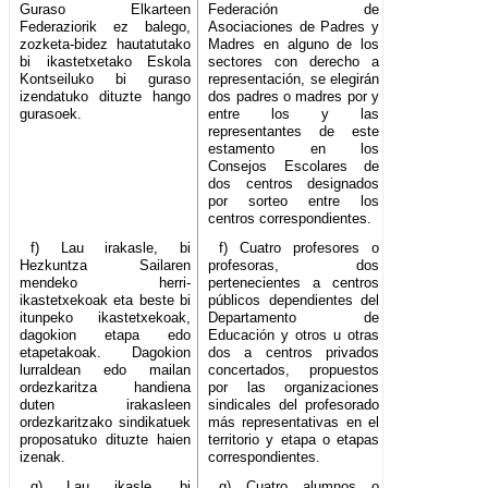
Guraso Elkarteen
Federación de
Federaziorik ez balego,
Asociaciones de Padres y
zozketa-bidez hautatutako
Madres en alguno de los
bi ikastetxetako Eskola
sectores con derecho a
Kontseiluko bi guraso
representación, se elegirán
izendatuko dituzte hango
dos padres o madres por y
gurasoek.
entre los y las
representantes de este
estamento en los
Consejos Escolares de
dos centros designados
por sorteo entre los
centros correspondientes.
f) Lau irakasle, bi
f) Cuatro profesores o
Hezkuntza Sailaren
profesoras, dos
mendeko herri-
pertenecientes a centros
ikastetxekoak eta beste bi
públicos dependientes del
itunpeko ikastetxekoak,
Departamento de
dagokion etapa edo
Educación y otros u otras
etapetakoak. Dagokion
dos a centros privados
lurraldean edo mailan
concertados, propuestos
ordezkaritza handiena
por las organizaciones
duten irakasleen
sindicales del profesorado
ordezkaritzako sindikatuek
más representativas en el
proposatuko dituzte haien
territorio y etapa o etapas
izenak.
correspondientes.
g) Lau ikasle, bi
g) Cuatro alumnos o