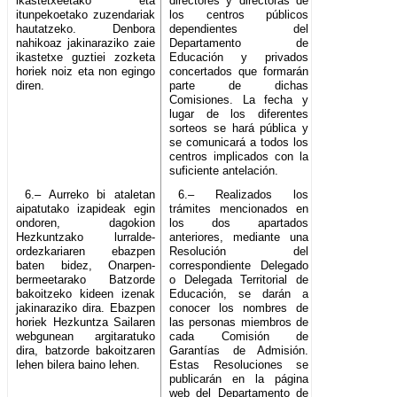
ikastetxeetako eta
directores y directoras de
itunpekoetako zuzendariak
los centros públicos
hautatzeko. Denbora
dependientes del
nahikoaz jakinaraziko zaie
Departamento de
ikastetxe guztiei zozketa
Educación y privados
horiek noiz eta non egingo
concertados que formarán
diren.
parte de dichas
Comisiones. La fecha y
lugar de los diferentes
sorteos se hará pública y
se comunicará a todos los
centros implicados con la
suficiente antelación.
6.– Aurreko bi ataletan
6.– Realizados los
aipatutako izapideak egin
trámites mencionados en
ondoren, dagokion
los dos apartados
Hezkuntzako lurralde-
anteriores, mediante una
ordezkariaren ebazpen
Resolución del
baten bidez, Onarpen-
correspondiente Delegado
bermeetarako Batzorde
o Delegada Territorial de
bakoitzeko kideen izenak
Educación, se darán a
jakinaraziko dira. Ebazpen
conocer los nombres de
horiek Hezkuntza Sailaren
las personas miembros de
webgunean argitaratuko
cada Comisión de
dira, batzorde bakoitzaren
Garantías de Admisión.
lehen bilera baino lehen.
Estas Resoluciones se
publicarán en la página
web del Departamento de