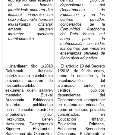
egutegi komuna ezartzen
centros públicos
da; era berean,
dependientes del
jarraibideak onartzen dira
Departamento de
ikasleok onartzeko eta
Educación y en los
hezkuntza-maila horretan
centros privados
irakaskuntza ofizialak
concertados de la
ematen dituzten
Comunidad Autónoma
ikastetxe guztietan
del País Vasco, así
matrikulatzeko.
como para la
matriculación en todos
los centros que imparten
enseñanzas oficiales de
dicho nivel educativo.
Urtarrilaren 9ko 1/2018
El artículo 10 del Decreto
Dekretuak ikasleak
1/2018, de 9 de enero,
onartzeko eta eskolatzeko
sobre la admisión y la
prozedura arautzen du
escolarización del
hezkuntza-arloko
alumnado, tanto en
eskumena duen sailaren
centros públicos
mendeko Euskal
dependientes del
Autonomia Erkidegoko
Departamento competente
ikastetxe publikoetan
en materia de educación,
nahiz itunpeko ikastetxe
como en centros privados
pribatuetan (Haur
concertados, en
Hezkuntza, Lehen
Educación Infantil,
Hezkuntza, Derrigorrezko
Educación Primaria,
Bigarren Hezkuntza,
Educación Secundaria
Batxilergoa eta Oinarrizko,
Obligatoria, Bachillerato y