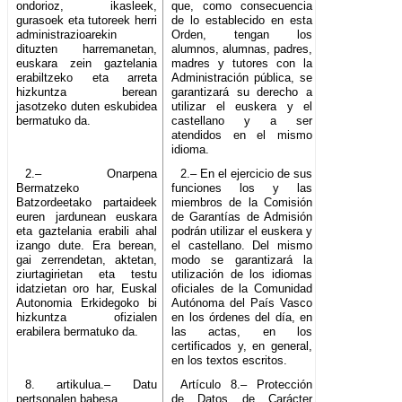
ondorioz, ikasleek,
que, como consecuencia
gurasoek eta tutoreek herri
de lo establecido en esta
administrazioarekin
Orden, tengan los
dituzten harremanetan,
alumnos, alumnas, padres,
euskara zein gaztelania
madres y tutores con la
erabiltzeko eta arreta
Administración pública, se
hizkuntza berean
garantizará su derecho a
jasotzeko duten eskubidea
utilizar el euskera y el
bermatuko da.
castellano y a ser
atendidos en el mismo
idioma.
2.– Onarpena
2.– En el ejercicio de sus
Bermatzeko
funciones los y las
Batzordeetako partaideek
miembros de la Comisión
euren jardunean euskara
de Garantías de Admisión
eta gaztelania erabili ahal
podrán utilizar el euskera y
izango dute. Era berean,
el castellano. Del mismo
gai zerrendetan, aktetan,
modo se garantizará la
ziurtagirietan eta testu
utilización de los idiomas
idatzietan oro har, Euskal
oficiales de la Comunidad
Autonomia Erkidegoko bi
Autónoma del País Vasco
hizkuntza ofizialen
en los órdenes del día, en
erabilera bermatuko da.
las actas, en los
certificados y, en general,
en los textos escritos.
8. artikulua.– Datu
Artículo 8.– Protección
pertsonalen babesa.
de Datos de Carácter