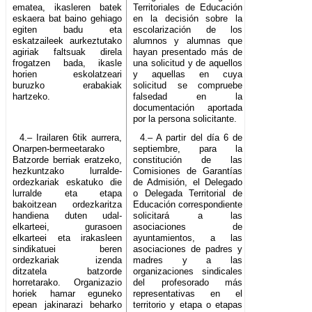
ematea, ikasleren batek
Territoriales de Educación
eskaera bat baino gehiago
en la decisión sobre la
egiten badu eta
escolarización de los
eskatzaileek aurkeztutako
alumnos y alumnas que
agiriak faltsuak direla
hayan presentado más de
frogatzen bada, ikasle
una solicitud y de aquellos
horien eskolatzeari
y aquellas en cuya
buruzko erabakiak
solicitud se compruebe
hartzeko.
falsedad en la
documentación aportada
por la persona solicitante.
4.– Irailaren 6tik aurrera,
4.– A partir del día 6 de
Onarpen-bermeetarako
septiembre, para la
Batzorde berriak eratzeko,
constitución de las
hezkuntzako lurralde-
Comisiones de Garantías
ordezkariak eskatuko die
de Admisión, el Delegado
lurralde eta etapa
o Delegada Territorial de
bakoitzean ordezkaritza
Educación correspondiente
handiena duten udal-
solicitará a las
elkarteei, gurasoen
asociaciones de
elkarteei eta irakasleen
ayuntamientos, a las
sindikatuei beren
asociaciones de padres y
ordezkariak izenda
madres y a las
ditzatela batzorde
organizaciones sindicales
horretarako. Organizazio
del profesorado más
horiek hamar eguneko
representativas en el
epean jakinarazi beharko
territorio y etapa o etapas