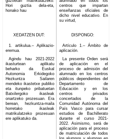
guztietan matrikulatzeko.
alumnado en todos los
Hori guztia dela-eta,
centros que impartan
honako hau
enseñanzas oficiales de
dicho nivel educativo. En
su virtud,
XEDATZEN DUT:
DISPONGO:
1. artikulua.– Aplikazio-
Artículo 1.– Ámbito de
eremua.
aplicación.
Agindu hau 2021-2022
La presente Orden será
ikasturtean aplikatu
de aplicación en el
beharko da Euskal
proceso de admisión del
Autonomia Erkidegoko
alumnado en los centros
Hezkuntza Sailaren
públicos dependientes del
mendeko ikastetxe publiko
Departamento de
eta itunpeko pribatuetan
Educación y en los
Batxilergoko ikasleak
centros privados
onartzeko prozesuan. Era
concertados de la
berean, hezkuntza-maila
Comunidad Autónoma del
horretako ikasleak
País Vasco para cursar
matrikulatzeko prozesuan
estudios de Bachillerato
ere aplikatuko da.
durante el curso 2021-
2022. Asimismo, será de
aplicación para el proceso
de matriculación de todos
los alumnos y alumnas en