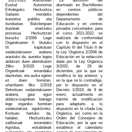
2021-2022 ikasturtean
La admisión del
Euskal Autonomia
alumnado en Bachillerato
Erkidegoko Hezkuntza
en centros públicos
Sailaren mendeko
dependientes del
ikastetxe publiko eta
Departamento de
itunduetan Batxilergoan
Educación y en centros
ikasleak onartzeko
privados concertados, para
prozesua Hezkuntzari
el curso 2021-2022, se
buruzko 2/2006 Lege
realizará de conformidad
Organikoaren II. tituluko
con lo dispuesto en el
III. kapituluan
Capítulo III del Título II de
xedatutakoaren arabera
la Ley Orgánica 2/2006 de
arautuko da, aurreko legea
Educación en la redacción
aldatzen duen abenduaren
dada por la Ley Orgánica
29ko 3/2020 Lege
3/2020, de 29 de
Organikoak emandako
diciembre, por la que se
idazketan, eta aurka egiten
modifica la ley anterior; y
ez duen horretan,
en la que no lo contradiga,
urtarrilaren 9ko 1/2018
por lo dispuesto en el
Dekretuan xedatutakoaren
Decreto 1/2018, de 9 de
arabera, gaur egun
enero, actualmente en
aldatze-izapidean baitago
trámite de modificación
lege organiko horretan
para adaptarlo a lo
xedatutakora egokitzeko.
dispuesto en la citada Ley
Kontuan hartuko da,
Orgánica, así como en la
halaber, Hezkuntzako
Orden del Consejero de
sailburuak emandako
Educación, por la que se
Agindua, eskabideak
establece el calendario