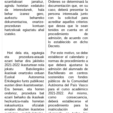
ezarritakoari jarraituz,
Órdenes se determinará la
agindu horietan xedatuko
documentación que, en su
da interesdunek, hala
caso, deberá presentar la
behar izanez gero,
persona interesada junto
aurkeztu beharreko
con la solicitud para
dokumentazioa, onartze-
acreditar aquellos criterios
prozeduran kontuan
que desea que le sean
hartzekoak egiaztatu ahal
tenidos en cuenta en el
izateko.
procedimiento de
admisión, de acuerdo con
lo establecido en dicho
Decreto.
Hori dela eta, egutegia
Por este motivo, se debe
eta prozedura-arauak
establecer el calendario y
ezarri behar dira jakiteko
normas de procedimiento a
2021-2022 ikasturtean nola
que deberá ajustarse la
jokatu Batxilergoko
admisión del alumnado de
ikasleak onartzeko orduan
Bachillerato en centros
Euskal Autonomia
sostenidos con fondos
Erkidegoko funts publikoez
públicos de la Comunidad
eusten diren ikastetxeetan.
Autónoma del País Vasco
Era berean, eta horren
para el curso académico
ondorioz, prozedura bat
2021-2022. Así mismo,
ezarri beharko da ikasleak
como consecuencia,
hezkuntza-maila horretan
deberá establecerse el
irakaskuntza ofizialak
procedimiento para la
ematen dituzten ikastetxe
matriculación del