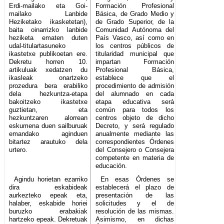
Erdi-mailako eta Goi-
Formación Profesional
mailako Lanbide
Básica, de Grado Medio y
Heziketako ikasketetan),
de Grado Superior, de la
baita oinarrizko lanbide
Comunidad Autónoma del
heziketa ematen duten
País Vasco, así como en
udal-titulartasuneko
los centros públicos de
ikastetxe publikoetan ere.
titularidad municipal que
Dekretu horren 10.
impartan Formación
artikuluak xedatzen du
Profesional Básica,
ikasleak onartzeko
establece que el
prozedura bera erabiliko
procedimiento de admisión
dela hezkuntza-etapa
del alumnado en cada
bakoitzeko ikastetxe
etapa educativa será
guztietan, eta
común para todos los
hezkuntzaren alorrean
centros objeto de dicho
eskumena duen sailburuak
Decreto, y será regulado
emandako aginduen
anualmente mediante las
bitartez arautuko dela
correspondientes Órdenes
urtero.
del Consejero o Consejera
competente en materia de
educación.
Agindu horietan ezarriko
En esas Órdenes se
dira eskabideak
establecerá el plazo de
aurkezteko epeak eta,
presentación de las
halaber, eskabide horiei
solicitudes y el de
buruzko erabakiak
resolución de las mismas.
hartzeko epeak. Dekretuak
Asimismo, en dichas