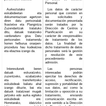
Personal.
Aurkeztutako
Los datos de carácter
eskabideetan eta
personal que consten en
dokumentazioan agertzen
las solicitudes y
diren datu pertsonalak
documentación presentada
Ikastetxe eta Plangintza
serán tratados por la
Zuzendaritzak tratatuko
Dirección de Centros y
ditu, datuak tratatzeko
Planificación en su
«arduradun» gisa. Datu
carácter de «responsable»
pertsonalen tratamendu
de tratamiento de los
horren helburua onarpen-
datos. La finalidad de
prozedura hau kudeatzea
dicho tratamiento de datos
eta ebaztea izango da.
personales será la gestión
y resolución de este
procedimiento de
admisión.
Interesdunek beren
Las personas
datuak eskuratzeko,
interesadas podrán
zuzentzeko, ezabatzeko
ejercitar los derechos de
eta transferitzeko
acceso, rectificación,
eskubideak baliatu ahal
supresión y portabilidad de
izango dituzte, bai eta
sus datos, así como la
datuok tratatzeari mugak
limitación u oposición a su
jartzeko edo aurka egiteko
tratamiento, enviando
eskubideak ere.
comunicación escrita en
Horretarako, idatzizko
este sentido a la Dirección