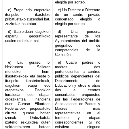
elegida por sorteo.
c) Etapa edo etapetako
c) Un Director o Directora
itunpeko ikastetxe
de un centro privado
pribatuetako zuzendari bat,
concertado elegido o
zozketaz hautatua.
elegida por sorteo.
d) Batzordeari dagokion
d) Una persona
esparru geografikoko
representante de los
udalen ordezkari bat.
Ayuntamientos del ámbito
geográfico de
competencias de la
Comisión.
e) Lau guraso, bi
e) Cuatro padres o
Hezkuntza Sailaren
madres, dos
mendeko herri-
pertenecientes a centros
ikastetxekoak eta beste bi
públicos dependientes del
itunpeko ikastetxekoak,
Departamento de
dagokion etapa edo
Educación y otros u otras
etapetakoa. Dagokion
dos a centros
lurraldean edo etapan
concertados, propuestos
ordezkaritza handiena
por las Federaciones de
duen Guraso Elkarteen
Asociaciones de Padres y
Federazioek proposatuko
Madres más
dituzte guraso horien
representativas en el
izenak. Ordezkatuta
territorio y etapas
izateko eskubidea duten
correspondientes. Si no
sektoretakoren batean
existiera ninguna