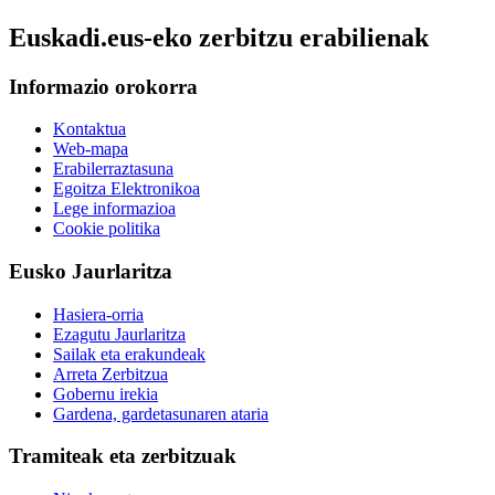
Euskadi.eus-eko zerbitzu erabilienak
Informazio orokorra
Kontaktua
Web-mapa
Erabilerraztasuna
Egoitza Elektronikoa
Lege informazioa
Cookie politika
Eusko Jaurlaritza
Hasiera-orria
Ezagutu Jaurlaritza
Sailak eta erakundeak
Arreta Zerbitzua
Gobernu irekia
Gardena, gardetasunaren ataria
Tramiteak eta zerbitzuak