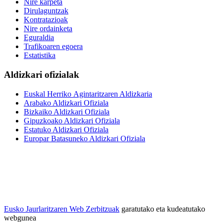
Nire karpeta
Dirulaguntzak
Kontratazioak
Nire ordainketa
Eguraldia
Trafikoaren egoera
Estatistika
Aldizkari ofizialak
Euskal Herriko Agintaritzaren Aldizkaria
Arabako Aldizkari Ofiziala
Bizkaiko Aldizkari Ofiziala
Gipuzkoako Aldizkari Ofiziala
Estatuko Aldizkari Ofiziala
Europar Batasuneko Aldizkari Ofiziala
Eusko Jaurlaritzaren Web Zerbitzuak
garatutako eta kudeatutako
webgunea