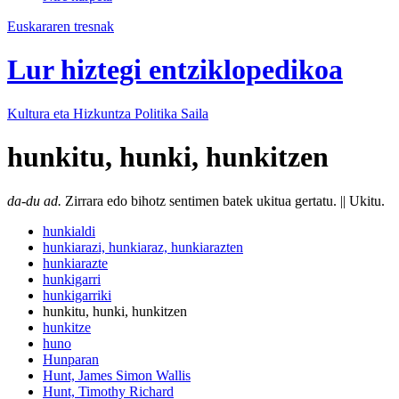
Euskararen tresnak
Lur hiztegi entziklopedikoa
Kultura eta Hizkuntza Politika
Saila
hunkitu, hunki, hunkitzen
da-du ad.
Zirrara edo bihotz sentimen batek ukitua gertatu. || Ukitu.
hunkialdi
hunkiarazi, hunkiaraz, hunkiarazten
hunkiarazte
hunkigarri
hunkigarriki
hunkitu, hunki, hunkitzen
hunkitze
huno
Hunparan
Hunt, James Simon Wallis
Hunt, Timothy Richard