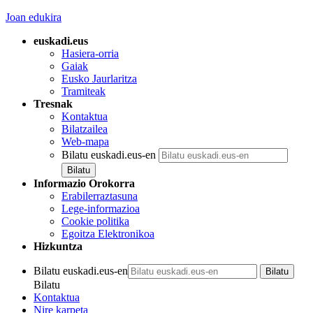
Joan edukira
euskadi.eus
Hasiera-orria
Gaiak
Eusko Jaurlaritza
Tramiteak
Tresnak
Kontaktua
Bilatzailea
Web-mapa
Bilatu euskadi.eus-en
Informazio Orokorra
Erabilerraztasuna
Lege-informazioa
Cookie politika
Egoitza Elektronikoa
Hizkuntza
Bilatu euskadi.eus-en
Bilatu
Kontaktua
Nire karpeta