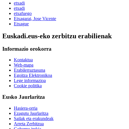
etxadi
etxadi
etxafuego
Etxagarai, Jose Vicente
Etxague
Euskadi.eus-eko zerbitzu erabilienak
Informazio orokorra
Kontaktua
Web-mapa
Erabilerraztasuna
Egoitza Elektronikoa
Lege informazioa
Cookie politika
Eusko Jaurlaritza
Hasiera-orria
Ezagutu Jaurlaritza
Sailak eta erakundeak
Arreta Zerbitzua
Gobernu irekia