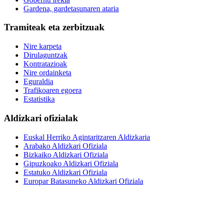
Gardena, gardetasunaren ataria
Tramiteak eta zerbitzuak
Nire karpeta
Dirulaguntzak
Kontratazioak
Nire ordainketa
Eguraldia
Trafikoaren egoera
Estatistika
Aldizkari ofizialak
Euskal Herriko Agintaritzaren Aldizkaria
Arabako Aldizkari Ofiziala
Bizkaiko Aldizkari Ofiziala
Gipuzkoako Aldizkari Ofiziala
Estatuko Aldizkari Ofiziala
Europar Batasuneko Aldizkari Ofiziala