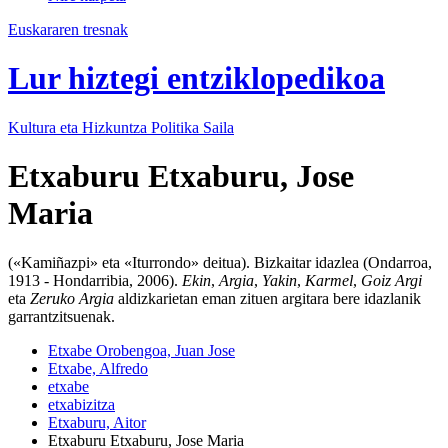
Euskararen tresnak
Lur hiztegi entziklopedikoa
Kultura eta Hizkuntza Politika
Saila
Etxaburu Etxaburu, Jose
Maria
(«Kamiñazpi» eta «Iturrondo» deitua). Bizkaitar idazlea (Ondarroa,
1913 - Hondarribia, 2006).
Ekin
,
Argia
,
Yakin
,
Karmel
,
Goiz Argi
eta
Zeruko Argia
aldizkarietan eman zituen argitara bere idazlanik
garrantzitsuenak.
Etxabe Orobengoa, Juan Jose
Etxabe, Alfredo
etxabe
etxabizitza
Etxaburu, Aitor
Etxaburu Etxaburu, Jose Maria