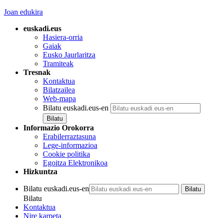
Joan edukira
euskadi.eus
Hasiera-orria
Gaiak
Eusko Jaurlaritza
Tramiteak
Tresnak
Kontaktua
Bilatzailea
Web-mapa
Bilatu euskadi.eus-en
Informazio Orokorra
Erabilerraztasuna
Lege-informazioa
Cookie politika
Egoitza Elektronikoa
Hizkuntza
Bilatu euskadi.eus-en
Bilatu
Kontaktua
Nire karpeta