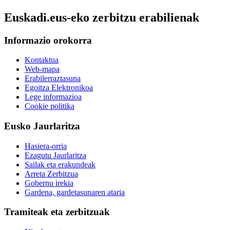
Euskadi.eus-eko zerbitzu erabilienak
Informazio orokorra
Kontaktua
Web-mapa
Erabilerraztasuna
Egoitza Elektronikoa
Lege informazioa
Cookie politika
Eusko Jaurlaritza
Hasiera-orria
Ezagutu Jaurlaritza
Sailak eta erakundeak
Arreta Zerbitzua
Gobernu irekia
Gardena, gardetasunaren ataria
Tramiteak eta zerbitzuak