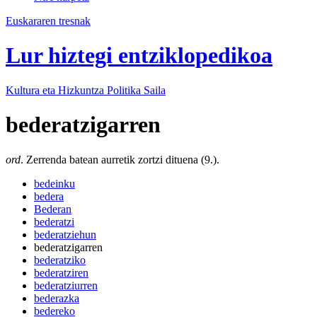
Euskararen tresnak
Lur hiztegi entziklopedikoa
Kultura eta Hizkuntza Politika
Saila
bederatzigarren
ord
. Zerrenda batean aurretik zortzi dituena (9.).
bedeinku
bedera
Bederan
bederatzi
bederatziehun
bederatzigarren
bederatziko
bederatziren
bederatziurren
bederazka
bedereko