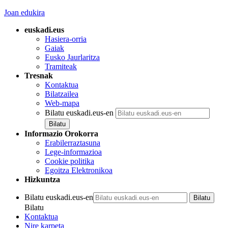
Joan edukira
euskadi.eus
Hasiera-orria
Gaiak
Eusko Jaurlaritza
Tramiteak
Tresnak
Kontaktua
Bilatzailea
Web-mapa
Bilatu euskadi.eus-en
Informazio Orokorra
Erabilerraztasuna
Lege-informazioa
Cookie politika
Egoitza Elektronikoa
Hizkuntza
Bilatu euskadi.eus-en
Bilatu
Kontaktua
Nire karpeta