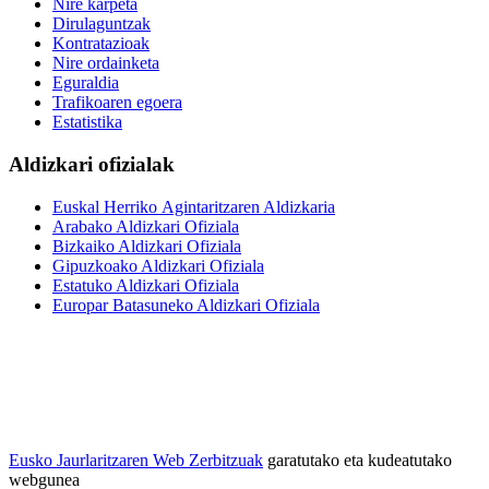
Nire karpeta
Dirulaguntzak
Kontratazioak
Nire ordainketa
Eguraldia
Trafikoaren egoera
Estatistika
Aldizkari ofizialak
Euskal Herriko Agintaritzaren Aldizkaria
Arabako Aldizkari Ofiziala
Bizkaiko Aldizkari Ofiziala
Gipuzkoako Aldizkari Ofiziala
Estatuko Aldizkari Ofiziala
Europar Batasuneko Aldizkari Ofiziala
Eusko Jaurlaritzaren Web Zerbitzuak
garatutako eta kudeatutako
webgunea