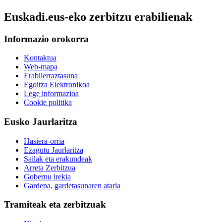
Euskadi.eus-eko zerbitzu erabilienak
Informazio orokorra
Kontaktua
Web-mapa
Erabilerraztasuna
Egoitza Elektronikoa
Lege informazioa
Cookie politika
Eusko Jaurlaritza
Hasiera-orria
Ezagutu Jaurlaritza
Sailak eta erakundeak
Arreta Zerbitzua
Gobernu irekia
Gardena, gardetasunaren ataria
Tramiteak eta zerbitzuak