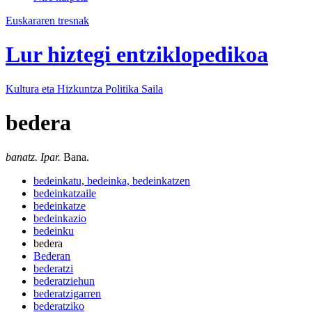
Euskararen tresnak
Lur hiztegi entziklopedikoa
Kultura eta Hizkuntza Politika
Saila
bedera
banatz. Ipar.
Bana.
bedeinkatu, bedeinka, bedeinkatzen
bedeinkatzaile
bedeinkatze
bedeinkazio
bedeinku
bedera
Bederan
bederatzi
bederatziehun
bederatzigarren
bederatziko