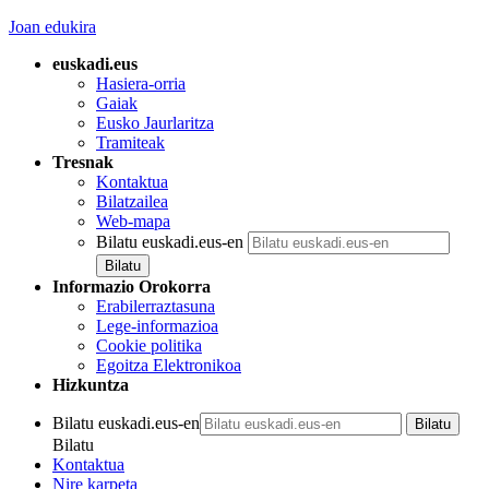
Joan edukira
euskadi.eus
Hasiera-orria
Gaiak
Eusko Jaurlaritza
Tramiteak
Tresnak
Kontaktua
Bilatzailea
Web-mapa
Bilatu euskadi.eus-en
Informazio Orokorra
Erabilerraztasuna
Lege-informazioa
Cookie politika
Egoitza Elektronikoa
Hizkuntza
Bilatu euskadi.eus-en
Bilatu
Kontaktua
Nire karpeta