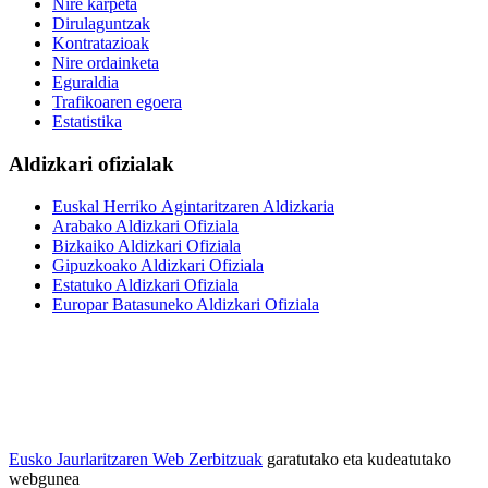
Nire karpeta
Dirulaguntzak
Kontratazioak
Nire ordainketa
Eguraldia
Trafikoaren egoera
Estatistika
Aldizkari ofizialak
Euskal Herriko Agintaritzaren Aldizkaria
Arabako Aldizkari Ofiziala
Bizkaiko Aldizkari Ofiziala
Gipuzkoako Aldizkari Ofiziala
Estatuko Aldizkari Ofiziala
Europar Batasuneko Aldizkari Ofiziala
Eusko Jaurlaritzaren Web Zerbitzuak
garatutako eta kudeatutako
webgunea