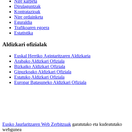
Nire karpeta
Dirulaguntzak
Kontratazioak
Nire ordainketa
Eguraldia
Trafikoaren egoera
Estatistika
Aldizkari ofizialak
Euskal Herriko Agintaritzaren Aldizkaria
Arabako Aldizkari Ofiziala
Bizkaiko Aldizkari Ofiziala
Gipuzkoako Aldizkari Ofiziala
Estatuko Aldizkari Ofiziala
Europar Batasuneko Aldizkari Ofiziala
Eusko Jaurlaritzaren Web Zerbitzuak
garatutako eta kudeatutako
webgunea