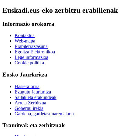
Euskadi.eus-eko zerbitzu erabilienak
Informazio orokorra
Kontaktua
Web-mapa
Erabilerraztasuna
Egoitza Elektronikoa
Lege informazioa
Cookie politika
Eusko Jaurlaritza
Hasiera-orria
Ezagutu Jaurlaritza
Sailak eta erakundeak
Arreta Zerbitzua
Gobernu irekia
Gardena, gardetasunaren ataria
Tramiteak eta zerbitzuak