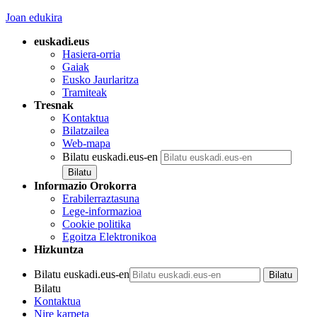
Joan edukira
euskadi.eus
Hasiera-orria
Gaiak
Eusko Jaurlaritza
Tramiteak
Tresnak
Kontaktua
Bilatzailea
Web-mapa
Bilatu euskadi.eus-en
Informazio Orokorra
Erabilerraztasuna
Lege-informazioa
Cookie politika
Egoitza Elektronikoa
Hizkuntza
Bilatu euskadi.eus-en
Bilatu
Kontaktua
Nire karpeta