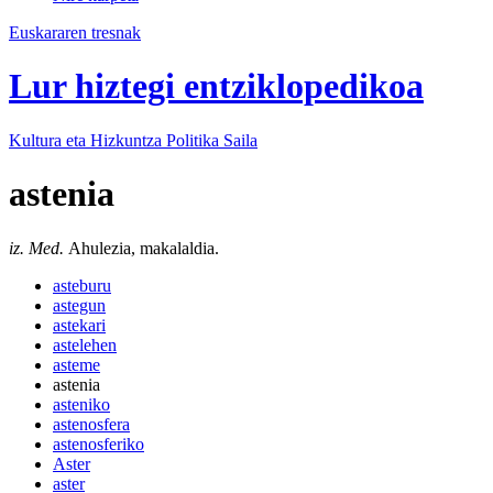
Euskararen tresnak
Lur hiztegi entziklopedikoa
Kultura eta Hizkuntza Politika
Saila
astenia
iz. Med.
Ahulezia, makalaldia.
asteburu
astegun
astekari
astelehen
asteme
astenia
asteniko
astenosfera
astenosferiko
Aster
aster