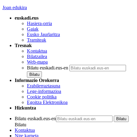
Joan edukira
euskadi.eus
Hasiera-orria
Gaiak
Eusko Jaurlaritza
Tramiteak
Tresnak
Kontaktua
Bilatzailea
Web-mapa
Bilatu euskadi.eus-en
Informazio Orokorra
Erabilerraztasuna
Lege-informazioa
Cookie politika
Egoitza Elektronikoa
Hizkuntza
Bilatu euskadi.eus-en
Bilatu
Kontaktua
Nire karpeta