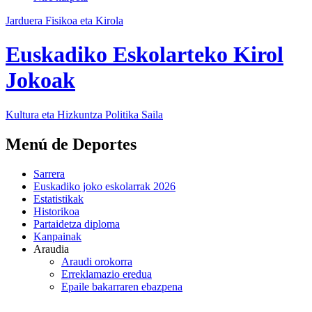
Jarduera Fisikoa eta Kirola
Euskadiko Eskolarteko Kirol
Jokoak
Kultura eta Hizkuntza Politika
Saila
Menú de Deportes
Sarrera
Euskadiko joko eskolarrak 2026
Estatistikak
Historikoa
Partaidetza diploma
Kanpainak
Araudia
Araudi orokorra
Erreklamazio eredua
Epaile bakarraren ebazpena