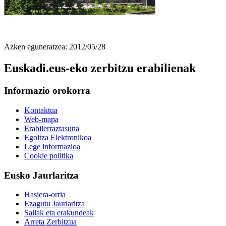
Azken eguneratzea: 2012/05/28
Euskadi.eus-eko zerbitzu erabilienak
Informazio orokorra
Kontaktua
Web-mapa
Erabilerraztasuna
Egoitza Elektronikoa
Lege informazioa
Cookie politika
Eusko Jaurlaritza
Hasiera-orria
Ezagutu Jaurlaritza
Sailak eta erakundeak
Arreta Zerbitzua