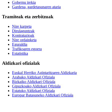
Gobernu irekia
Gardena, gardetasunaren ataria
Tramiteak eta zerbitzuak
Nire karpeta
Dirulaguntzak
Kontratazioak
Nire ordainketa
Eguraldia
Trafikoaren egoera
Estatistika
Aldizkari ofizialak
Euskal Herriko Agintaritzaren Aldizkaria
Arabako Aldizkari Ofiziala
Bizkaiko Aldizkari Ofiziala
Gipuzkoako Aldizkari Ofiziala
Estatuko Aldizkari Ofiziala
Europar Batasuneko Aldizkari Ofiziala