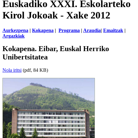
Euskadiko XXXI. Eskolarteko
Kirol Jokoak - Xake 2012
Aurkezpena
|
Kokapena
|
Programa
|
Araudia
|
Emaitzak
|
Argazkiak
Kokapena. Eibar, Euskal Herriko
Unibertsitatea
Nola iritsi
(pdf, 84 KB)