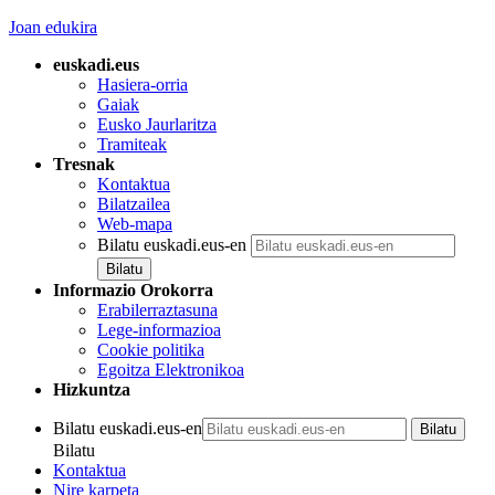
Joan edukira
euskadi.eus
Hasiera-orria
Gaiak
Eusko Jaurlaritza
Tramiteak
Tresnak
Kontaktua
Bilatzailea
Web-mapa
Bilatu euskadi.eus-en
Informazio Orokorra
Erabilerraztasuna
Lege-informazioa
Cookie politika
Egoitza Elektronikoa
Hizkuntza
Bilatu euskadi.eus-en
Bilatu
Kontaktua
Nire karpeta