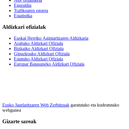
Nire ordainketa
Eguraldia
Trafikoaren egoera
Estatistika
Aldizkari ofizialak
Euskal Herriko Agintaritzaren Aldizkaria
Arabako Aldizkari Ofiziala
Bizkaiko Aldizkari Ofiziala
Gipuzkoako Aldizkari Ofiziala
Estatuko Aldizkari Ofiziala
Europar Batasuneko Aldizkari Ofiziala
Eusko Jaurlaritzaren Web Zerbitzuak
garatutako eta kudeatutako
webgunea
Gizarte sareak