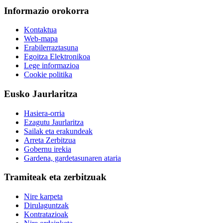
Informazio orokorra
Kontaktua
Web-mapa
Erabilerraztasuna
Egoitza Elektronikoa
Lege informazioa
Cookie politika
Eusko Jaurlaritza
Hasiera-orria
Ezagutu Jaurlaritza
Sailak eta erakundeak
Arreta Zerbitzua
Gobernu irekia
Gardena, gardetasunaren ataria
Tramiteak eta zerbitzuak
Nire karpeta
Dirulaguntzak
Kontratazioak