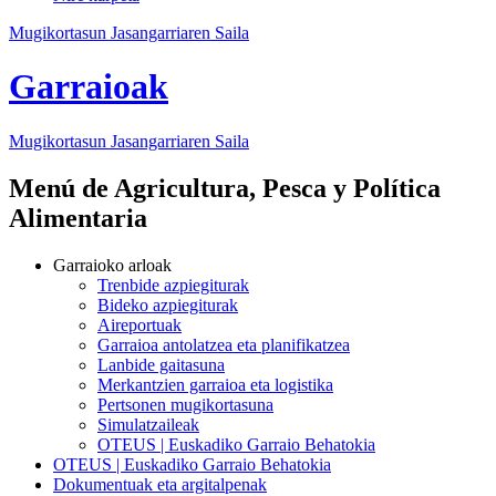
Mugikortasun Jasangarriaren Saila
Garraioak
Mugikortasun Jasangarriaren Saila
Menú de Agricultura, Pesca y Política
Alimentaria
Garraioko arloak
Trenbide azpiegiturak
Bideko azpiegiturak
Aireportuak
Garraioa antolatzea eta planifikatzea
Lanbide gaitasuna
Merkantzien garraioa eta logistika
Pertsonen mugikortasuna
Simulatzaileak
OTEUS | Euskadiko Garraio Behatokia
OTEUS | Euskadiko Garraio Behatokia
Dokumentuak eta argitalpenak