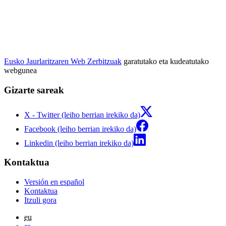
Eusko Jaurlaritzaren Web Zerbitzuak
garatutako eta kudeatutako
webgunea
Gizarte sareak
X - Twitter (leiho berrian irekiko da)
Facebook (leiho berrian irekiko da)
Linkedin (leiho berrian irekiko da)
Kontaktua
Versión en español
Kontaktua
Itzuli gora
eu