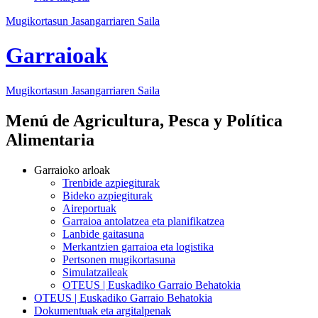
Mugikortasun Jasangarriaren Saila
Garraioak
Mugikortasun Jasangarriaren Saila
Menú de Agricultura, Pesca y Política
Alimentaria
Garraioko arloak
Trenbide azpiegiturak
Bideko azpiegiturak
Aireportuak
Garraioa antolatzea eta planifikatzea
Lanbide gaitasuna
Merkantzien garraioa eta logistika
Pertsonen mugikortasuna
Simulatzaileak
OTEUS | Euskadiko Garraio Behatokia
OTEUS | Euskadiko Garraio Behatokia
Dokumentuak eta argitalpenak