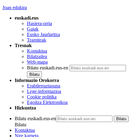
Joan edukira
euskadi.eus
Hasiera-orria
Gaiak
Eusko Jaurlaritza
Tramiteak
Tresnak
Kontaktua
Bilatzailea
Web-mapa
Bilatu euskadi.eus-en
Informazio Orokorra
Erabilerraztasuna
Lege-informazioa
Cookie politika
Egoitza Elektronikoa
Hizkuntza
Bilatu euskadi.eus-en
Bilatu
Kontaktua
Nire karpeta