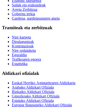
Ezagutu Jaurlaritza
Sailak eta erakundeak
Arreta Zerbitzua
Gobernu irekia
Gardena, gardetasunaren ataria
Tramiteak eta zerbitzuak
Nire karpeta
Dirulaguntzak
Kontratazioak
Nire ordainketa
Eguraldia
Trafikoaren egoera
Estatistika
Aldizkari ofizialak
Euskal Herriko Agintaritzaren Aldizkaria
Arabako Aldizkari Ofiziala
Bizkaiko Aldizkari Ofiziala
Gipuzkoako Aldizkari Ofiziala
Estatuko Aldizkari Ofiziala
Europar Batasuneko Aldizkari Ofiziala