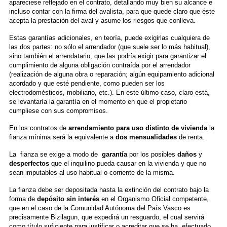
apareciese reflejado en el contrato, detallando muy bien su alcance e
incluso contar con la firma del avalista, para que quede claro que éste
acepta la prestación del aval y asume los riesgos que conlleva.
Estas garantías adicionales, en teoría, puede exigirlas cualquiera de
las dos partes: no sólo el arrendador (que suele ser lo más habitual),
sino también el arrendatario, que las podría exigir para garantizar el
cumplimiento de alguna obligación contraída por el arrendador
(realización de alguna obra o reparación; algún equipamiento adicional
acordado y que esté pendiente, como pueden ser los
electrodomésticos, mobiliario, etc.). En este último caso, claro está,
se levantaría la garantía en el momento en que el propietario
cumpliese con sus compromisos.
En los contratos de
arrendamiento para uso distinto de vivienda
la
fianza mínima será la equivalente a
dos mensualidades
de renta.
La fianza se exige a modo de
garantía
por los posibles
daños
y
desperfectos
que el inquilino pueda causar en la vivienda y que no
sean imputables al uso habitual o corriente de la misma.
La fianza debe ser depositada hasta la extinción del contrato bajo la
forma de
depósito sin interés
en el Organismo Oficial competente,
que en el caso de la Comunidad Autónoma del País Vasco es
precisamente Bizilagun, que expedirá un resguardo, el cual servirá
como título suficiente para justificar o acreditar que se ha efectuado