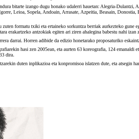
endura bitarte izango dugu honako udalerri hauetan: Alegria-Dulantzi, 
rre, Leioa, Sopela, Andoain, Arrasate, Azpeitia, Beasain, Donostia, Ei
 zuten formatu txiki eta ertaineko sorkuntza berriak aurkezteko gune e
ra erakartzeko antzokiak egiten ari ziren ahalegina babestu nahi izan 
rera darrai. Horren adibide da edizio honetarako proposaturiko eskain
rafiarekin hasi zen 2005ean, eta aurten 63 koreografia, 124 emanaldi e
33 dira.
ntzarekin duten inplikazioa eta konpromisoa islatzen dute, eta atsegin h