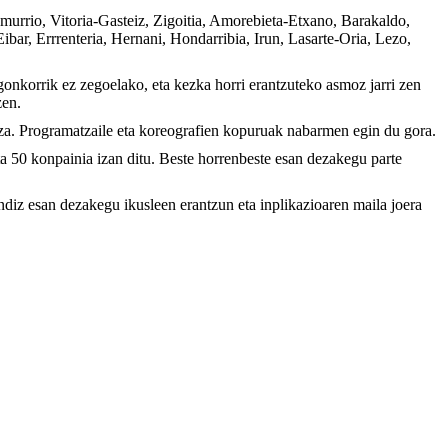
Amurrio, Vitoria-Gasteiz, Zigoitia, Amorebieta-Etxano, Barakaldo,
bar, Errrenteria, Hernani, Hondarribia, Irun, Lasarte-Oria, Lezo,
gonkorrik ez zegoelako, eta kezka horri erantzuteko asmoz jarri zen
zen.
tza. Programatzaile eta koreografien kopuruak nabarmen egin du gora.
ta 50 konpainia izan ditu. Beste horrenbeste esan dezakegu parte
andiz esan dezakegu ikusleen erantzun eta inplikazioaren maila joera