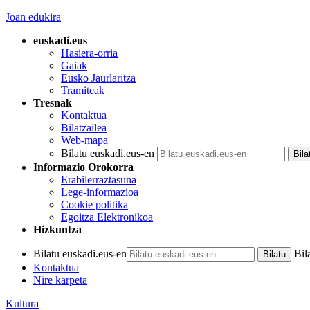
Joan edukira
euskadi.eus
Hasiera-orria
Gaiak
Eusko Jaurlaritza
Tramiteak
Tresnak
Kontaktua
Bilatzailea
Web-mapa
Bilatu euskadi.eus-en
Informazio Orokorra
Erabilerraztasuna
Lege-informazioa
Cookie politika
Egoitza Elektronikoa
Hizkuntza
Bilatu euskadi.eus-en
Bil
Kontaktua
Nire karpeta
Kultura