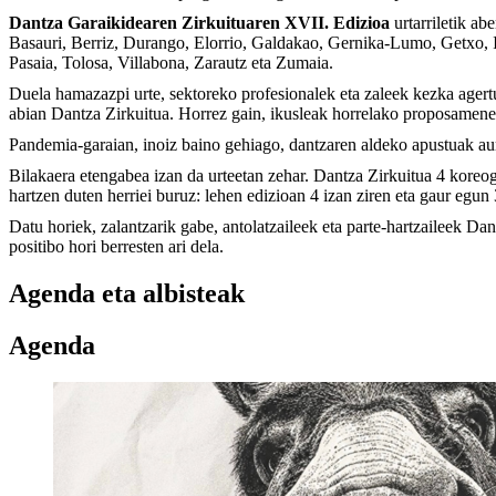
Dantza Garaikidearen Zirkuituaren XVII. Edizioa
urtarriletik ab
Basauri, Berriz, Durango, Elorrio, Galdakao, Gernika-Lumo, Getxo, Igo
Pasaia, Tolosa, Villabona, Zarautz eta Zumaia.
Duela hamazazpi urte, sektoreko profesionalek eta zaleek kezka agertu
abian Dantza Zirkuitua. Horrez gain, ikusleak horrelako proposameneta
Pandemia-garaian, inoiz baino gehiago, dantzaren aldeko apustuak aur
Bilakaera etengabea izan da urteetan zehar. Dantza Zirkuitua 4 koreog
hartzen duten herriei buruz: lehen edizioan 4 izan ziren eta gaur egun 
Datu horiek, zalantzarik gabe, antolatzaileek eta parte-hartzaileek Da
positibo hori berresten ari dela.
Agenda eta albisteak
Agenda