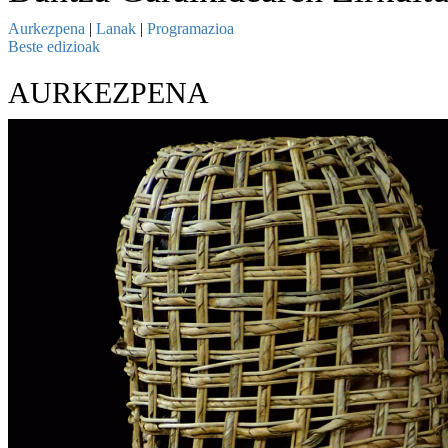
Aurkezpena
|
Lanak
|
Programazioa
Beste edizioak
AURKEZPENA