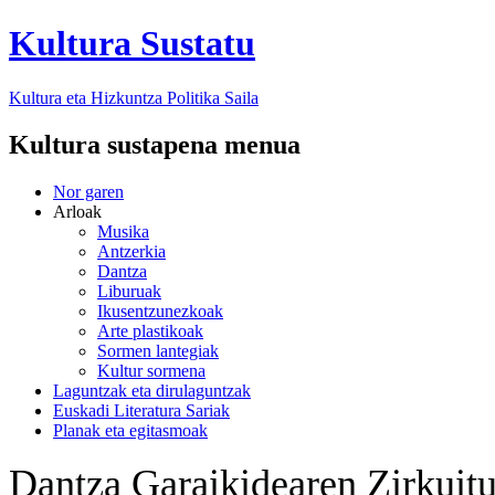
Kultura Sustatu
Kultura eta Hizkuntza Politika
Saila
Kultura sustapena menua
Nor garen
Arloak
Musika
Antzerkia
Dantza
Liburuak
Ikusentzunezkoak
Arte plastikoak
Sormen lantegiak
Kultur sormena
Laguntzak eta dirulaguntzak
Euskadi Literatura Sariak
Planak eta egitasmoak
Dantza Garaikidearen Zirkuitu