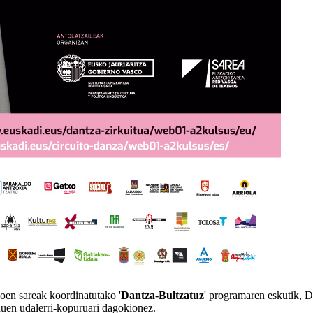
koen sareak koordinatutako '
Dantza-Bultzatuz
' programaren eskutik, D
 duen udalerri-kopuruari dagokionez.