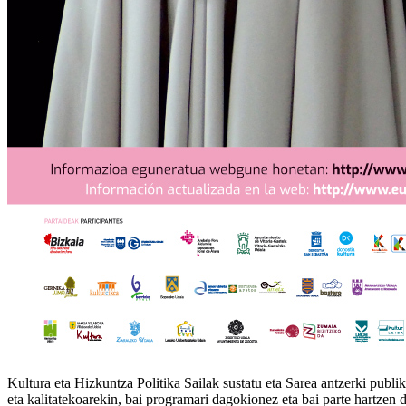
Kultura eta Hizkuntza Politika Sailak sustatu eta Sarea antzerki publi
eta kalitatekoarekin, bai programari dagokionez eta bai parte hartzen