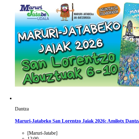
Dantza
Maruri-Jatabeko San Lorentzo Jaiak 2026: Amilotx Dantz
[Maruri-Jatabe]
12:00