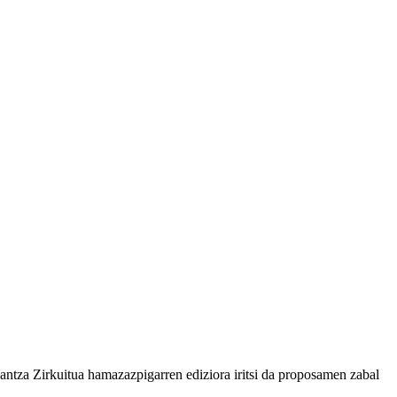
antza Zirkuitua hamazazpigarren ediziora iritsi da proposamen zabal