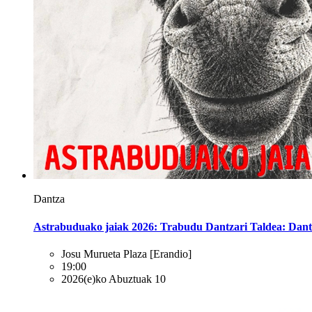
Dantza
Astrabuduako jaiak 2026: Trabudu Dantzari Taldea: Dant
Josu Murueta Plaza
[Erandio]
19:00
2026(e)ko Abuztuak 10