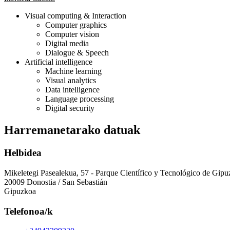
Visual computing & Interaction
Computer graphics
Computer vision
Digital media
Dialogue & Speech
Artificial intelligence
Machine learning
Visual analytics
Data intelligence
Language processing
Digital security
Harremanetarako datuak
Helbidea
Mikeletegi Pasealekua, 57 - Parque Científico y Tecnológico de Gip
20009 Donostia / San Sebastián
Gipuzkoa
Telefonoa/k