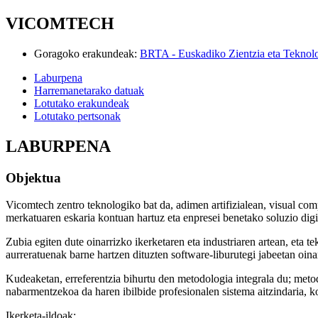
VICOMTECH
Goragoko erakundeak
:
BRTA - Euskadiko Zientzia eta Teknol
Laburpena
Harremanetarako datuak
Lotutako erakundeak
Lotutako pertsonak
LABURPENA
Objektua
Vicomtech zentro teknologiko bat da, adimen artifizialean, visual comp
merkatuaren eskaria kontuan hartuz eta enpresei benetako soluzio digi
Zubia egiten dute oinarrizko ikerketaren eta industriaren artean, eta 
aurreratuenak barne hartzen dituzten software-liburutegi jabeetan oina
Kudeaketan, erreferentzia bihurtu den metodologia integrala du; meto
nabarmentzekoa da haren ibilbide profesionalen sistema aitzindaria, ko
Ikerketa-ildoak: