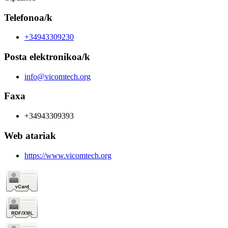
Telefonoa/k
+34943309230
Posta elektronikoa/k
info@vicomtech.org
Faxa
+34943309393
Web atariak
https://www.vicomtech.org