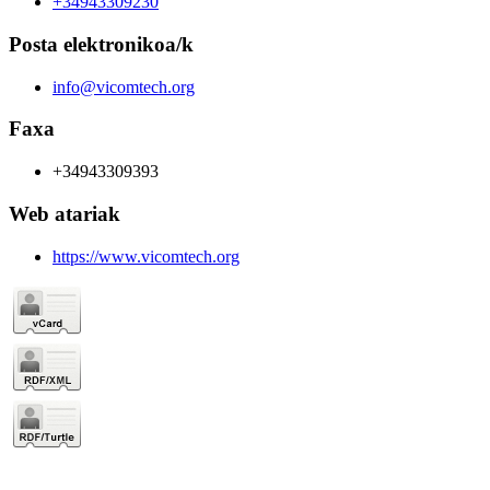
+34943309230
Posta elektronikoa/k
info@vicomtech.org
Faxa
+34943309393
Web atariak
https://www.vicomtech.org