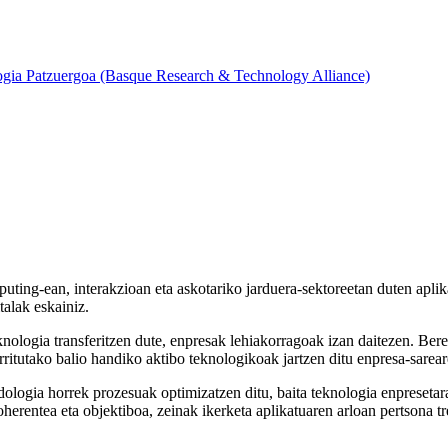
ogia Patzuergoa (Basque Research & Technology Alliance)
uting-ean, interakzioan eta askotariko jarduera-sektoreetan duten aplika
talak eskainiz.
teknologia transferitzen dute, enpresak lehiakorragoak izan daitezen. Be
rritutako balio handiko aktibo teknologikoak jartzen ditu enpresa-sarear
dologia horrek prozesuak optimizatzen ditu, baita teknologia enpreseta
herentea eta objektiboa, zeinak ikerketa aplikatuaren arloan pertsona tr