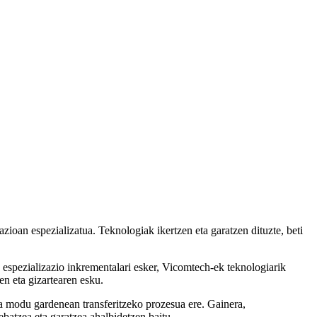
zioan espezializatua. Teknologiak ikertzen eta garatzen dituzte, beti
re espezializazio inkrementalari esker, Vicomtech-ek teknologiarik
en eta gizartearen esku.
ra modu gardenean transferitzeko prozesua ere. Gainera,
ebatzea eta garatzea ahalbidetzen baitu.