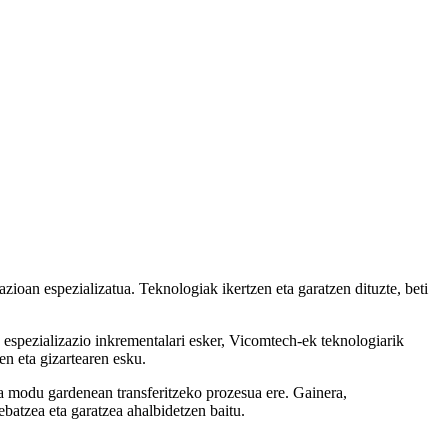
zioan espezializatua. Teknologiak ikertzen eta garatzen dituzte, beti
re espezializazio inkrementalari esker, Vicomtech-ek teknologiarik
en eta gizartearen esku.
ra modu gardenean transferitzeko prozesua ere. Gainera,
ebatzea eta garatzea ahalbidetzen baitu.