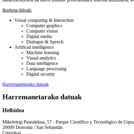
Ikerketa-ildoak:
Visual computing & Interaction
Computer graphics
Computer vision
Digital media
Dialogue & Speech
Artificial intelligence
Machine learning
Visual analytics
Data intelligence
Language processing
Digital security
Harremanetarako datuak
Harremanetarako datuak
Helbidea
Mikeletegi Pasealekua, 57 - Parque Científico y Tecnológico de Gip
20009 Donostia / San Sebastián
Gipuzkoa