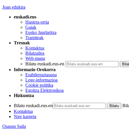
Joan edukira
euskadi.eus
Hasiera-orria
Gaiak
Eusko Jaurlaritza
Tramiteak
Tresnak
Kontaktua
Bilatzailea
Web-mapa
Bilatu euskadi.eus-en
Informazio Orokorra
Erabilerraztasuna
Lege-informazioa
Cookie politika
Egoitza Elektronikoa
Hizkuntza
Bilatu euskadi.eus-en
Bil
Kontaktua
Nire karpeta
Osasun Saila