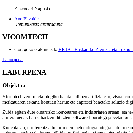
Zuzendari Nagusia
Ane Elizalde
Komunikazio arduraduna
VICOMTECH
Goragoko erakundeak
:
BRTA - Euskadiko Zientzia eta Teknol
Laburpena
LABURPENA
Objektua
Vicomtech zentro teknologiko bat da, adimen artifizialean, visual comp
merkatuaren eskaria kontuan hartuz eta enpresei benetako soluzio digi
Zubia egiten dute oinarrizko ikerketaren eta industriaren artean, eta 
aurreratuenak barne hartzen dituzten software-liburutegi jabeetan oina
Kudeaketan, erreferentzia bihurtu den metodologia integrala du; meto
nabarmentzekoa da haren ibilbide profesionalen sistema aitzindaria, ko