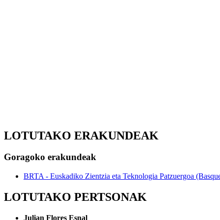
LOTUTAKO ERAKUNDEAK
Goragoko erakundeak
BRTA - Euskadiko Zientzia eta Teknologia Patzuergoa (Basqu
LOTUTAKO PERTSONAK
Julian Flores Esnal