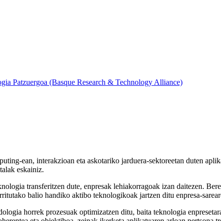
ogia Patzuergoa (Basque Research & Technology Alliance)
uting-ean, interakzioan eta askotariko jarduera-sektoreetan duten aplika
talak eskainiz.
teknologia transferitzen dute, enpresak lehiakorragoak izan daitezen. Be
rritutako balio handiko aktibo teknologikoak jartzen ditu enpresa-sarear
dologia horrek prozesuak optimizatzen ditu, baita teknologia enpreseta
herentea eta objektiboa, zeinak ikerketa aplikatuaren arloan pertsona tr