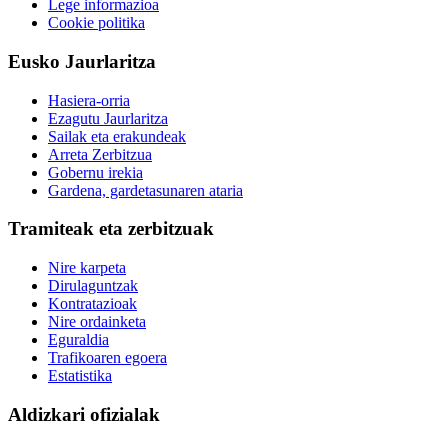
Lege informazioa
Cookie politika
Eusko Jaurlaritza
Hasiera-orria
Ezagutu Jaurlaritza
Sailak eta erakundeak
Arreta Zerbitzua
Gobernu irekia
Gardena, gardetasunaren ataria
Tramiteak eta zerbitzuak
Nire karpeta
Dirulaguntzak
Kontratazioak
Nire ordainketa
Eguraldia
Trafikoaren egoera
Estatistika
Aldizkari ofizialak