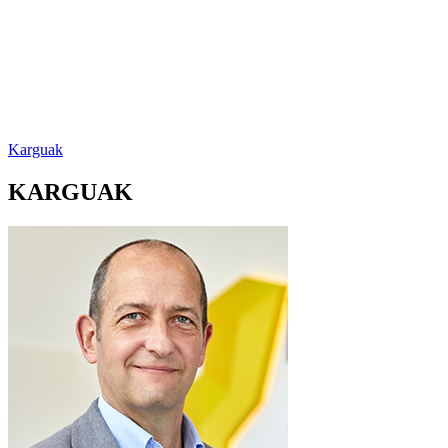
Karguak
KARGUAK