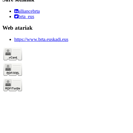
alliancebrta
brta_eus
Web atariak
https://www.brta.euskadi.eus