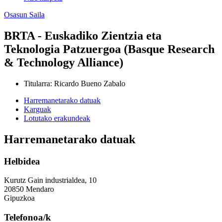
Osasun Saila
BRTA - Euskadiko Zientzia eta
Teknologia Patzuergoa (Basque Research
& Technology Alliance)
Titularra
:
Ricardo Bueno Zabalo
Harremanetarako datuak
Karguak
Lotutako erakundeak
Harremanetarako datuak
Helbidea
Kurutz Gain industrialdea, 10
20850 Mendaro
Gipuzkoa
Telefonoa/k