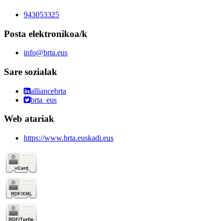
943053325
Posta elektronikoa/k
info@brta.eus
Sare sozialak
alliancebrta
brta_eus
Web atariak
https://www.brta.euskadi.eus