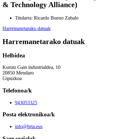
& Technology Alliance)
Titularra
:
Ricardo Bueno Zabalo
Harremanetarako datuak
Harremanetarako datuak
Helbidea
Kurutz Gain industrialdea, 10
20850 Mendaro
Gipuzkoa
Telefonoa/k
943053325
Posta elektronikoa/k
info@brta.eus
Sare sozialak