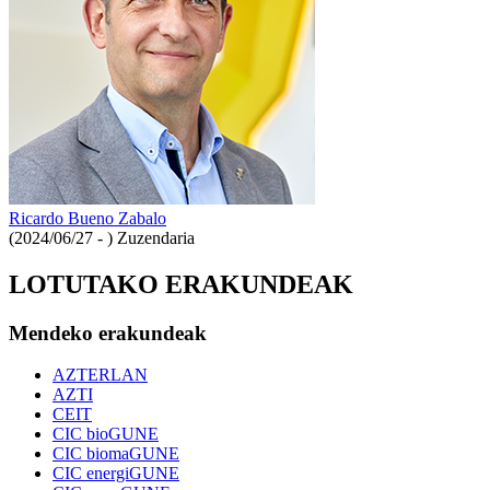
Ricardo Bueno Zabalo
(2024/06/27 - )
Zuzendaria
LOTUTAKO ERAKUNDEAK
Mendeko erakundeak
AZTERLAN
AZTI
CEIT
CIC bioGUNE
CIC biomaGUNE
CIC energiGUNE