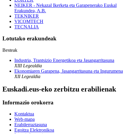
NEIKER - Nekazal Ikerketa eta Garapenerako Euskal
Erakundea, A.B.
TEKNIKER
VICOMTECH
TECNALIA
Lotutako erakundeak
Besteak
Industria, Trantsizio Energetikoa eta Jasangarritasuna
XIII Legealdia
Ekonomiaren Garapena, Jasangarritasuna eta Ingurumena
XII Legealdia
Euskadi.eus-eko zerbitzu erabilienak
Informazio orokorra
Kontaktua
Web-mapa
Erabilerraztasuna
Egoitza Elektronikoa