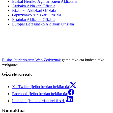
Euskal Herriko Agintaritzaren Aldizkaria
Arabako Aldizkari Ofiziala
Bizkaiko Aldizkari Ofiziala
Gipuzkoako Aldizkari Ofiziala
Estatuko Aldizkari Ofiziala
Europar Batasuneko Aldizkari Ofiziala
Eusko Jaurlaritzaren Web Zerbitzuak
garatutako eta kudeatutako
webgunea
Gizarte sareak
X - Twitter (leiho berrian irekiko da)
Facebook (leiho berrian irekiko da)
Linkedin (leiho berrian irekiko da)
Kontaktua