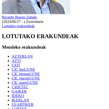
Ricardo Bueno Zabalo
(2024/06/27 - )
Zuzendaria
Lotutako erakundeak
LOTUTAKO ERAKUNDEAK
Mendeko erakundeak
AZTERLAN
AZTI
CEIT
CIC bioGUNE
CIC biomaGUNE
CIC energiGUNE
CIC nanoGUNE
CIDETEC
GAIKER
IDEKO
IKERLAN
LEARTIKER
LORTEK