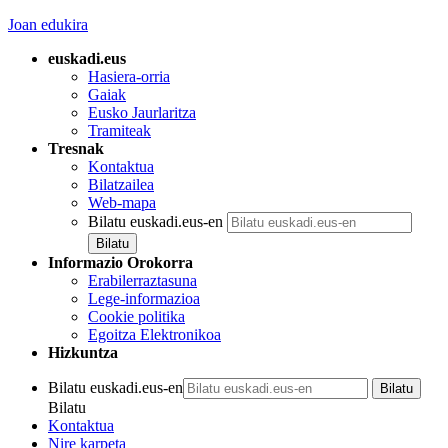
Joan edukira
euskadi.eus
Hasiera-orria
Gaiak
Eusko Jaurlaritza
Tramiteak
Tresnak
Kontaktua
Bilatzailea
Web-mapa
Bilatu euskadi.eus-en
Informazio Orokorra
Erabilerraztasuna
Lege-informazioa
Cookie politika
Egoitza Elektronikoa
Hizkuntza
Bilatu euskadi.eus-en
Bilatu
Kontaktua
Nire karpeta