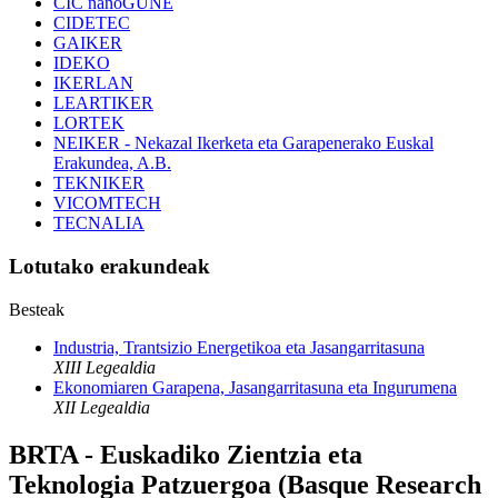
CIC nanoGUNE
CIDETEC
GAIKER
IDEKO
IKERLAN
LEARTIKER
LORTEK
NEIKER - Nekazal Ikerketa eta Garapenerako Euskal
Erakundea, A.B.
TEKNIKER
VICOMTECH
TECNALIA
Lotutako erakundeak
Besteak
Industria, Trantsizio Energetikoa eta Jasangarritasuna
XIII Legealdia
Ekonomiaren Garapena, Jasangarritasuna eta Ingurumena
XII Legealdia
BRTA - Euskadiko Zientzia eta
Teknologia Patzuergoa (Basque Research