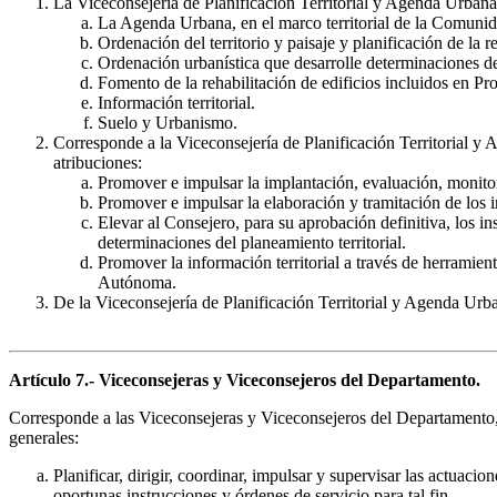
La Viceconsejería de Planificación Territorial y Agenda Urbana 
La Agenda Urbana, en el marco territorial de la Comun
Ordenación del territorio y paisaje y planificación de la r
Ordenación urbanística que desarrolle determinaciones d
Fomento de la rehabilitación de edificios incluidos en P
Información territorial.
Suelo y Urbanismo.
Corresponde a la Viceconsejería de Planificación Territorial y 
atribuciones:
Promover e impulsar la implantación, evaluación, monit
Promover e impulsar la elaboración y tramitación de los i
Elevar al Consejero, para su aprobación definitiva, los
determinaciones del planeamiento territorial.
Promover la información territorial a través de herramien
Autónoma.
De la Viceconsejería de Planificación Territorial y Agenda Urb
Artículo 7.- Viceconsejeras y Viceconsejeros del Departamento.
Corresponde a las Viceconsejeras y Viceconsejeros del Departamento, d
generales:
Planificar, dirigir, coordinar, impulsar y supervisar las actuac
oportunas instrucciones y órdenes de servicio para tal fin.