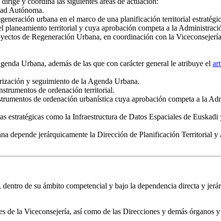
dirige y coordina las siguientes áreas de actuación:
idad Autónoma.
egeneración urbana en el marco de una planificación territorial estratégic
el planeamiento territorial y cuya aprobación competa a la Administr
royectos de Regeneración Urbana, en coordinación con la Viceconsejerí
Agenda Urbana, además de las que con carácter general le atribuye el
ar
orización y seguimiento de la Agenda Urbana.
nstrumentos de ordenación territorial.
 instrumentos de ordenación urbanística cuya aprobación competa a la 
tas estratégicas como la Infraestructura de Datos Espaciales de Euskadi 
ana depende jerárquicamente la Dirección de Planificación Territorial 
entro de su ámbito competencial y bajo la dependencia directa y jerárqu
iones de la Viceconsejería, así como de las Direcciones y demás órganos 