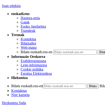
Joan edukira
euskadi.eus
Hasiera-orria
Gaiak
Eusko Jaurlaritza
Tramiteak
Tresnak
Kontaktua
Bilatzailea
Web-mapa
Bilatu euskadi.eus-en
Informazio Orokorra
Erabilerraztasuna
Lege-informazioa
Cookie politika
Egoitza Elektronikoa
Hizkuntza
Bilatu euskadi.eus-en
Bil
Kontaktua
Nire karpeta
Hezkuntza Saila