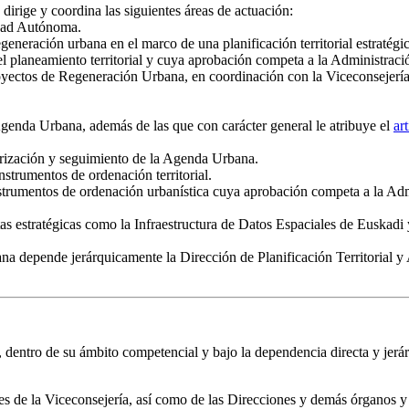
dirige y coordina las siguientes áreas de actuación:
idad Autónoma.
egeneración urbana en el marco de una planificación territorial estratégic
el planeamiento territorial y cuya aprobación competa a la Administr
royectos de Regeneración Urbana, en coordinación con la Viceconsejerí
Agenda Urbana, además de las que con carácter general le atribuye el
ar
orización y seguimiento de la Agenda Urbana.
nstrumentos de ordenación territorial.
 instrumentos de ordenación urbanística cuya aprobación competa a la 
tas estratégicas como la Infraestructura de Datos Espaciales de Euskadi 
ana depende jerárquicamente la Dirección de Planificación Territorial 
entro de su ámbito competencial y bajo la dependencia directa y jerárqu
iones de la Viceconsejería, así como de las Direcciones y demás órganos 