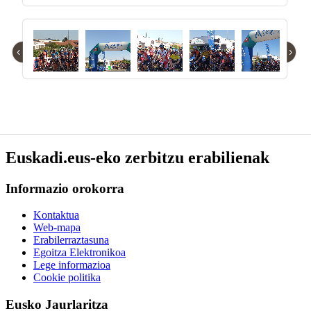
‹
›
Euskadi.eus-eko zerbitzu erabilienak
Informazio orokorra
Kontaktua
Web-mapa
Erabilerraztasuna
Egoitza Elektronikoa
Lege informazioa
Cookie politika
Eusko Jaurlaritza