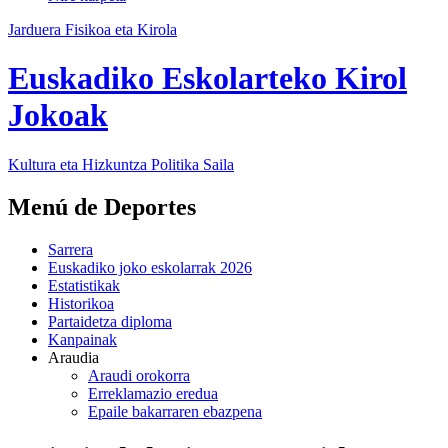
Jarduera Fisikoa eta Kirola
Euskadiko Eskolarteko Kirol
Jokoak
Kultura eta Hizkuntza Politika
Saila
Menú de Deportes
Sarrera
Euskadiko joko eskolarrak 2026
Estatistikak
Historikoa
Partaidetza diploma
Kanpainak
Araudia
Araudi orokorra
Erreklamazio eredua
Epaile bakarraren ebazpena