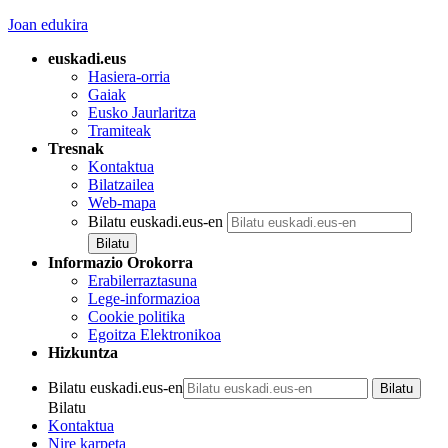
Joan edukira
euskadi.eus
Hasiera-orria
Gaiak
Eusko Jaurlaritza
Tramiteak
Tresnak
Kontaktua
Bilatzailea
Web-mapa
Bilatu euskadi.eus-en
Informazio Orokorra
Erabilerraztasuna
Lege-informazioa
Cookie politika
Egoitza Elektronikoa
Hizkuntza
Bilatu euskadi.eus-en
Bilatu
Kontaktua
Nire karpeta