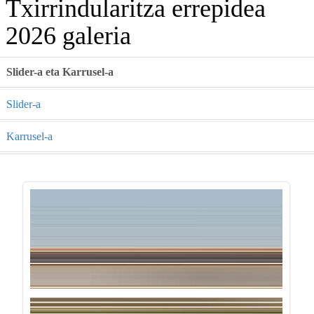
Txirrindularitza errepidea
2026 galeria
Slider-a eta Karrusel-a
Slider-a
Karrusel-a