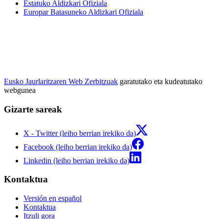
Estatuko Aldizkari Ofiziala
Europar Batasuneko Aldizkari Ofiziala
Eusko Jaurlaritzaren Web Zerbitzuak
garatutako eta kudeatutako
webgunea
Gizarte sareak
X - Twitter (leiho berrian irekiko da)
Facebook (leiho berrian irekiko da)
Linkedin (leiho berrian irekiko da)
Kontaktua
Versión en español
Kontaktua
Itzuli gora