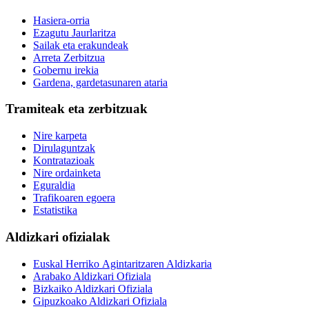
Hasiera-orria
Ezagutu Jaurlaritza
Sailak eta erakundeak
Arreta Zerbitzua
Gobernu irekia
Gardena, gardetasunaren ataria
Tramiteak eta zerbitzuak
Nire karpeta
Dirulaguntzak
Kontratazioak
Nire ordainketa
Eguraldia
Trafikoaren egoera
Estatistika
Aldizkari ofizialak
Euskal Herriko Agintaritzaren Aldizkaria
Arabako Aldizkari Ofiziala
Bizkaiko Aldizkari Ofiziala
Gipuzkoako Aldizkari Ofiziala