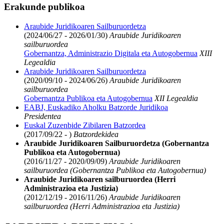
Erakunde publikoa
Araubide Juridikoaren Sailburuordetza
(2024/06/27 - 2026/01/30)
Araubide Juridikoaren
sailburuordea
Gobernantza, Administrazio Digitala eta Autogobernua
XIII
Legealdia
Araubide Juridikoaren Sailburuordetza
(2020/09/10 - 2024/06/26)
Araubide Juridikoaren
sailburuordea
Gobernantza Publikoa eta Autogobernua
XII Legealdia
EABJ, Euskadiko Aholku Batzorde Juridikoa
Presidentea
Euskal Zuzenbide Zibilaren Batzordea
(2017/09/22 - )
Batzordekidea
Araubide Juridikoaren Sailburuordetza (Gobernantza
Publikoa eta Autogobernua)
(2016/11/27 - 2020/09/09)
Araubide Juridikoaren
sailburuordea (Gobernantza Publikoa eta Autogobernua)
Araubide Juridikoaren sailburuordea (Herri
Administrazioa eta Justizia)
(2012/12/19 - 2016/11/26)
Araubide Juridikoaren
sailburuordea (Herri Administrazioa eta Justizia)