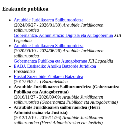
Erakunde publikoa
Araubide Juridikoaren Sailburuordetza
(2024/06/27 - 2026/01/30)
Araubide Juridikoaren
sailburuordea
Gobernantza, Administrazio Digitala eta Autogobernua
XIII
Legealdia
Araubide Juridikoaren Sailburuordetza
(2020/09/10 - 2024/06/26)
Araubide Juridikoaren
sailburuordea
Gobernantza Publikoa eta Autogobernua
XII Legealdia
EABJ, Euskadiko Aholku Batzorde Juridikoa
Presidentea
Euskal Zuzenbide Zibilaren Batzordea
(2017/09/22 - )
Batzordekidea
Araubide Juridikoaren Sailburuordetza (Gobernantza
Publikoa eta Autogobernua)
(2016/11/27 - 2020/09/09)
Araubide Juridikoaren
sailburuordea (Gobernantza Publikoa eta Autogobernua)
Araubide Juridikoaren sailburuordea (Herri
Administrazioa eta Justizia)
(2012/12/19 - 2016/11/26)
Araubide Juridikoaren
sailburuordea (Herri Administrazioa eta Justizia)