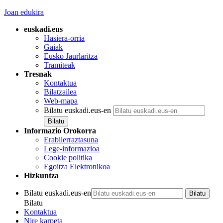
Joan edukira
euskadi.eus
Hasiera-orria
Gaiak
Eusko Jaurlaritza
Tramiteak
Tresnak
Kontaktua
Bilatzailea
Web-mapa
Bilatu euskadi.eus-en
Informazio Orokorra
Erabilerraztasuna
Lege-informazioa
Cookie politika
Egoitza Elektronikoa
Hizkuntza
Bilatu euskadi.eus-en
Bilatu
Kontaktua
Nire karpeta