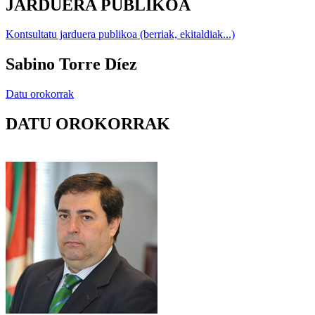
JARDUERA PUBLIKOA
Kontsultatu jarduera publikoa (berriak, ekitaldiak...)
Sabino Torre Díez
Datu orokorrak
DATU OROKORRAK