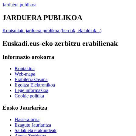
Jarduera publikoa
JARDUERA PUBLIKOA
Kontsultatu jarduera publikoa (berriak, ekitaldiak...)
Euskadi.eus-eko zerbitzu erabilienak
Informazio orokorra
Kontaktua
Web-mapa
Erabilerraztasuna
Egoitza Elektronikoa
Lege informazioa
Cookie politika
Eusko Jaurlaritza
Hasiera-orria
Ezagutu Jaurlaritza
Sailak eta erakundeak
Arreta Zerbitzua