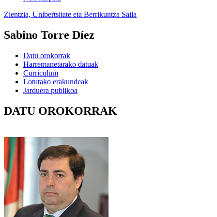
Zientzia, Unibertsitate eta Berrikuntza Saila
Sabino Torre Díez
Datu orokorrak
Harremanetarako datuak
Curriculum
Lotutako erakundeak
Jarduera publikoa
DATU OROKORRAK