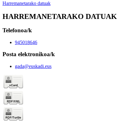
Harremanetarako datuak
HARREMANETARAKO DATUAK
Telefonoa/k
945018646
Posta elektronikoa/k
gada@euskadi.eus