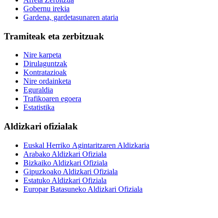
Gobernu irekia
Gardena, gardetasunaren ataria
Tramiteak eta zerbitzuak
Nire karpeta
Dirulaguntzak
Kontratazioak
Nire ordainketa
Eguraldia
Trafikoaren egoera
Estatistika
Aldizkari ofizialak
Euskal Herriko Agintaritzaren Aldizkaria
Arabako Aldizkari Ofiziala
Bizkaiko Aldizkari Ofiziala
Gipuzkoako Aldizkari Ofiziala
Estatuko Aldizkari Ofiziala
Europar Batasuneko Aldizkari Ofiziala