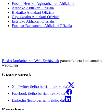
Euskal Herriko Agintaritzaren Aldizkaria
Arabako Aldizkari Ofiziala
Bizkaiko Aldizkari Ofiziala
Gipuzkoako Aldizkari Ofiziala
Estatuko Aldizkari Ofiziala
Europar Batasuneko Aldizkari Ofiziala
Eusko Jaurlaritzaren Web Zerbitzuak
garatutako eta kudeatutako
webgunea
Gizarte sareak
X - Twitter (leiho berrian irekiko da)
Facebook (leiho berrian irekiko da)
Linkedin (leiho berrian irekiko da)
Kontaktua