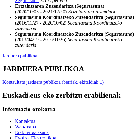
Segurtasuna
XII Legealdia
Ertzaintzaren Zuzendaritza (Segurtasuna)
(2020/10/03 - 2021/12/20)
Ertzaintzaren zuzendaria
Segurtasuna Koordinatzeko Zuzendaritza (Segurtasuna)
(2016/11/27 - 2020/10/02)
Segurtasuna Koordinatzeko
zuzendaria
Segurtasuna Koordinatzeko Zuzendaritza (Segurtasuna)
(2013/04/19 - 2016/11/26)
Segurtasuna Koordinatzeko
zuzendaria
Jarduera publikoa
JARDUERA PUBLIKOA
Kontsultatu jarduera publikoa (berriak, ekitaldiak...)
Euskadi.eus-eko zerbitzu erabilienak
Informazio orokorra
Kontaktua
Web-mapa
Erabilerraztasuna
Egoitza Elektronikoa