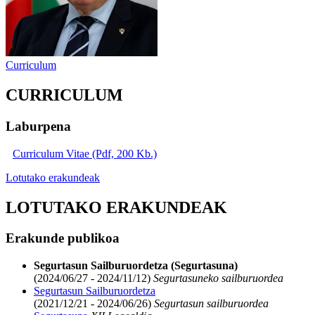
Curriculum
CURRICULUM
Laburpena
Curriculum Vitae (Pdf, 200 Kb.)
Lotutako erakundeak
LOTUTAKO ERAKUNDEAK
Erakunde publikoa
Segurtasun Sailburuordetza (Segurtasuna)
(2024/06/27 - 2024/11/12)
Segurtasuneko sailburuordea
Segurtasun Sailburuordetza
(2021/12/21 - 2024/06/26)
Segurtasun sailburuordea