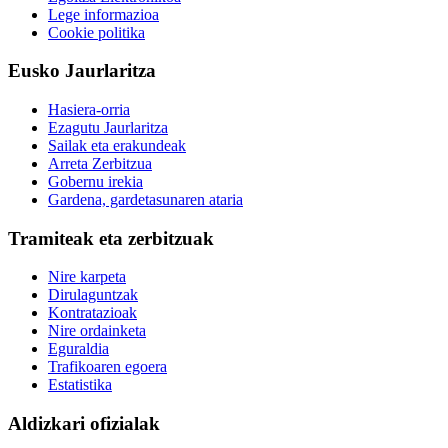
Lege informazioa
Cookie politika
Eusko Jaurlaritza
Hasiera-orria
Ezagutu Jaurlaritza
Sailak eta erakundeak
Arreta Zerbitzua
Gobernu irekia
Gardena, gardetasunaren ataria
Tramiteak eta zerbitzuak
Nire karpeta
Dirulaguntzak
Kontratazioak
Nire ordainketa
Eguraldia
Trafikoaren egoera
Estatistika
Aldizkari ofizialak