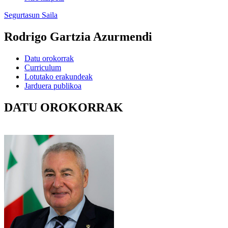
Segurtasun Saila
Rodrigo Gartzia Azurmendi
Datu orokorrak
Curriculum
Lotutako erakundeak
Jarduera publikoa
DATU OROKORRAK