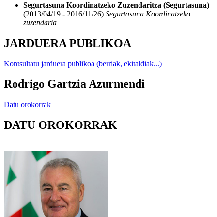
Segurtasuna Koordinatzeko Zuzendaritza (Segurtasuna)
(2013/04/19 - 2016/11/26)
Segurtasuna Koordinatzeko
zuzendaria
JARDUERA PUBLIKOA
Kontsultatu jarduera publikoa (berriak, ekitaldiak...)
Rodrigo Gartzia Azurmendi
Datu orokorrak
DATU OROKORRAK