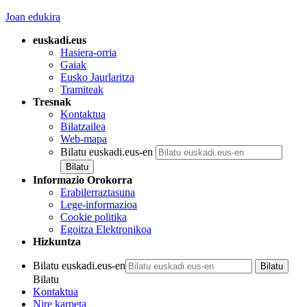
Joan edukira
euskadi.eus
Hasiera-orria
Gaiak
Eusko Jaurlaritza
Tramiteak
Tresnak
Kontaktua
Bilatzailea
Web-mapa
Bilatu euskadi.eus-en
Informazio Orokorra
Erabilerraztasuna
Lege-informazioa
Cookie politika
Egoitza Elektronikoa
Hizkuntza
Bilatu euskadi.eus-en
Bilatu
Kontaktua
Nire karpeta