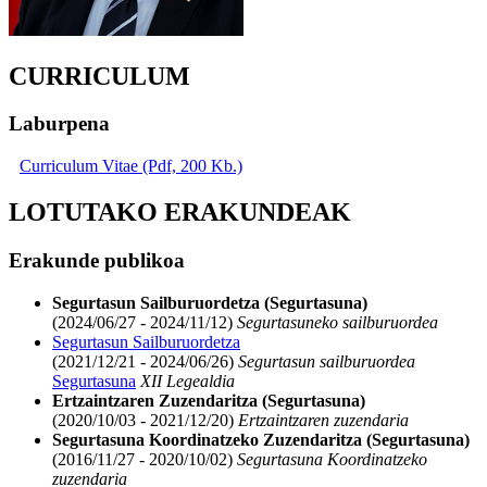
CURRICULUM
Laburpena
Curriculum Vitae (Pdf, 200 Kb.)
LOTUTAKO ERAKUNDEAK
Erakunde publikoa
Segurtasun Sailburuordetza (Segurtasuna)
(2024/06/27 - 2024/11/12)
Segurtasuneko sailburuordea
Segurtasun Sailburuordetza
(2021/12/21 - 2024/06/26)
Segurtasun sailburuordea
Segurtasuna
XII Legealdia
Ertzaintzaren Zuzendaritza (Segurtasuna)
(2020/10/03 - 2021/12/20)
Ertzaintzaren zuzendaria
Segurtasuna Koordinatzeko Zuzendaritza (Segurtasuna)
(2016/11/27 - 2020/10/02)
Segurtasuna Koordinatzeko
zuzendaria