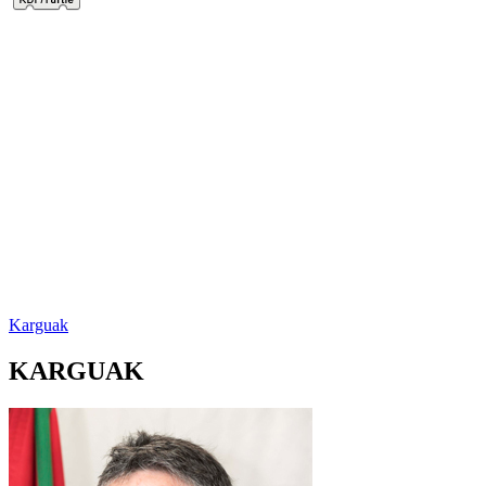
Karguak
KARGUAK