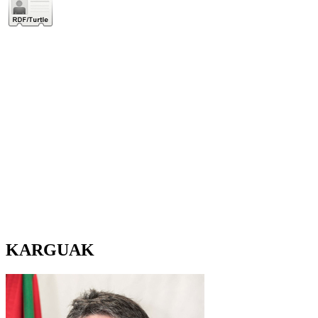
KARGUAK