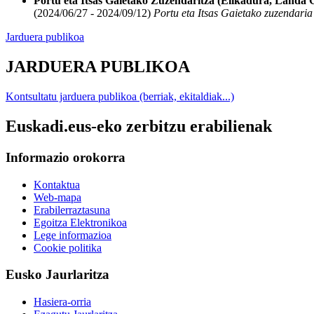
Portu eta Itsas Gaietako Zuzendaritza (Elikadura, Landa 
(2024/06/27 - 2024/09/12)
Portu eta Itsas Gaietako zuzendaria
Jarduera publikoa
JARDUERA PUBLIKOA
Kontsultatu jarduera publikoa (berriak, ekitaldiak...)
Euskadi.eus-eko zerbitzu erabilienak
Informazio orokorra
Kontaktua
Web-mapa
Erabilerraztasuna
Egoitza Elektronikoa
Lege informazioa
Cookie politika
Eusko Jaurlaritza
Hasiera-orria