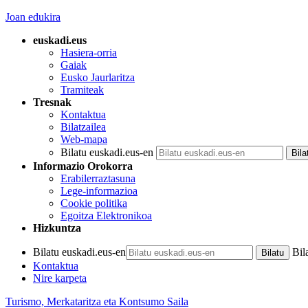
Joan edukira
euskadi.eus
Hasiera-orria
Gaiak
Eusko Jaurlaritza
Tramiteak
Tresnak
Kontaktua
Bilatzailea
Web-mapa
Bilatu euskadi.eus-en
Informazio Orokorra
Erabilerraztasuna
Lege-informazioa
Cookie politika
Egoitza Elektronikoa
Hizkuntza
Bilatu euskadi.eus-en
Bil
Kontaktua
Nire karpeta
Turismo, Merkataritza eta Kontsumo Saila