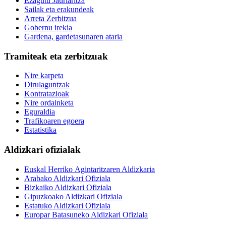
Ezagutu Jaurlaritza
Sailak eta erakundeak
Arreta Zerbitzua
Gobernu irekia
Gardena, gardetasunaren ataria
Tramiteak eta zerbitzuak
Nire karpeta
Dirulaguntzak
Kontratazioak
Nire ordainketa
Eguraldia
Trafikoaren egoera
Estatistika
Aldizkari ofizialak
Euskal Herriko Agintaritzaren Aldizkaria
Arabako Aldizkari Ofiziala
Bizkaiko Aldizkari Ofiziala
Gipuzkoako Aldizkari Ofiziala
Estatuko Aldizkari Ofiziala
Europar Batasuneko Aldizkari Ofiziala