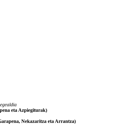
egealdia
pena eta Azpiegiturak)
Garapena, Nekazaritza eta Arrantza)