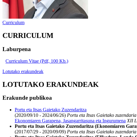
Curriculum
CURRICULUM
Laburpena
Curriculum Vitae (Pdf, 100 Kb.)
Lotutako erakundeak
LOTUTAKO ERAKUNDEAK
Erakunde publikoa
Portu eta Itsas Gaietako Zuzendaritza
(2020/09/10 - 2024/06/26)
Portu eta Itsas Gaietako zuzendaria
Ekonomiaren Garapena, Jasangarritasuna eta Ingurumena
XII L
Portu eta Itsas Gaietako Zuzendaritza (Ekonomiaren Gara
(2017/07/29 - 2020/09/09)
Portu eta Itsas Gaietako zuzendaria