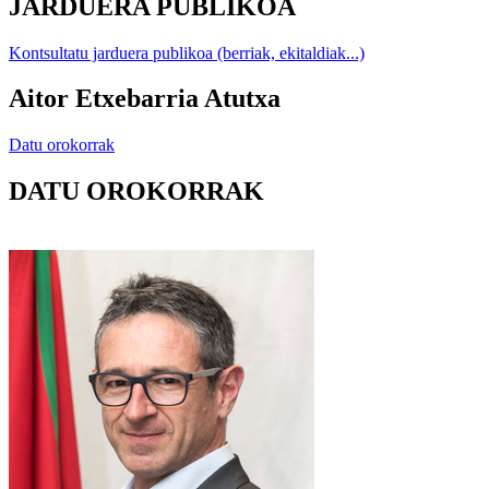
JARDUERA PUBLIKOA
Kontsultatu jarduera publikoa (berriak, ekitaldiak...)
Aitor Etxebarria Atutxa
Datu orokorrak
DATU OROKORRAK