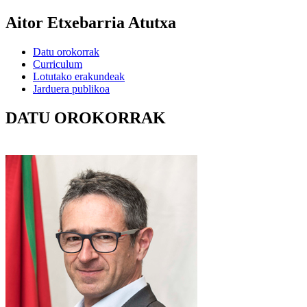
Aitor Etxebarria Atutxa
Datu orokorrak
Curriculum
Lotutako erakundeak
Jarduera publikoa
DATU OROKORRAK