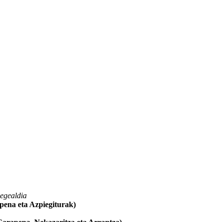
egealdia
pena eta Azpiegiturak)