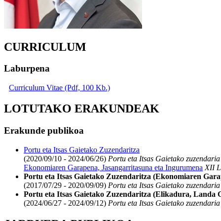
CURRICULUM
Laburpena
Curriculum Vitae (Pdf, 100 Kb.)
LOTUTAKO ERAKUNDEAK
Erakunde publikoa
Portu eta Itsas Gaietako Zuzendaritza
(2020/09/10 - 2024/06/26)
Portu eta Itsas Gaietako zuzendaria
Ekonomiaren Garapena, Jasangarritasuna eta Ingurumena
XII L
Portu eta Itsas Gaietako Zuzendaritza (Ekonomiaren Gara
(2017/07/29 - 2020/09/09)
Portu eta Itsas Gaietako zuzendaria
Portu eta Itsas Gaietako Zuzendaritza (Elikadura, Landa 
(2024/06/27 - 2024/09/12)
Portu eta Itsas Gaietako zuzendaria