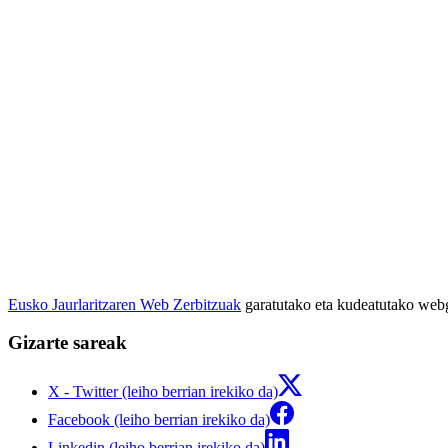
Eusko Jaurlaritzaren Web Zerbitzuak
garatutako eta kudeatutako we
Gizarte sareak
X - Twitter (leiho berrian irekiko da)
Facebook (leiho berrian irekiko da)
Linkedin (leiho berrian irekiko da)