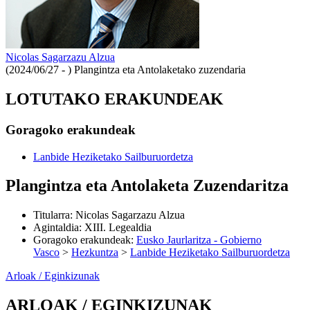
Nicolas Sagarzazu Alzua
(2024/06/27 - )
Plangintza eta Antolaketako zuzendaria
LOTUTAKO ERAKUNDEAK
Goragoko erakundeak
Lanbide Heziketako Sailburuordetza
Plangintza eta Antolaketa Zuzendaritza
Titularra
:
Nicolas Sagarzazu Alzua
Agintaldia
:
XIII. Legealdia
Goragoko erakundeak
:
Eusko Jaurlaritza - Gobierno
Vasco
>
Hezkuntza
>
Lanbide Heziketako Sailburuordetza
Arloak / Eginkizunak
ARLOAK / EGINKIZUNAK