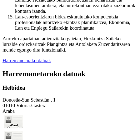
lehentasunen arabera, eta aurrekontuan ezarritako zuzkidurak
kontuan izanda.
Lan-esperientziaren bidez eskuratutako konpetentzia
profesionalak aitortzeko ekintzak planifikatzea, Ekonomia,
Lan eta Enplegu Sailarekin koordinatuta.
Aurreko apartatuan adierazitako gaietan, Hezkuntza Saileko
lurralde-ordezkaritzak Plangintza eta Antolaketa Zuzendaritzaren
mende egongo dira funtzionalki.
Harremanetarako datuak
Harremanetarako datuak
Helbidea
Donostia-San Sebastián , 1
01010 Vitoria-Gasteiz
Araba