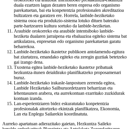
duala ezartzen lagun dezaten beren enpresa edo organismo
parekatuetan, bai eta konpetentzia profesionalen akreditazioa
bultzatzen eta garatzen ere. Horrela, lanbide-heziketako
sistema osoa eta produkzio-sistema lotuko dituen baterako
parte-hartzearen kultura sortuko da lanbide-heziketan.
Araubide orokorreko eta araubide intentsiboko lanbide-
heziketa dualaren jarraipena eta ebaluazioa egiteko sistema bat
artikulatzea, enpresetan edo organismo parekatuetan garatu
beharrekoa.
Lanbide-heziketako ikastetxe publikoen antolamendu-egitura
bat ziurtatzea, emandako egiteko eta zeregin guztiak betetzeko
gai izango dena.
Txostena egitea lanbide-heziketako ikastetxe pribatuak
hezkuntza-itunen deialdirako planifikatzeko proposamenari
buruz.
Lanbide-heziketako irakasle-lanpostuen zerrenda egitea,
Lanbide Heziketako Sailburuordetzaren beharrizan eta
lehentasunen arabera, eta aurrekontuan ezarritako zuzkidurak
kontuan izanda.
Lan-esperientziaren bidez eskuratutako konpetentzia
profesionalak aitortzeko ekintzak planifikatzea, Ekonomia,
Lan eta Enplegu Sailarekin koordinatuta.
Aurreko apartatuan adierazitako gaietan, Hezkuntza Saileko
lurralde-ordezkaritzak Plangintza eta Antolaketa Zuzendaritzaren