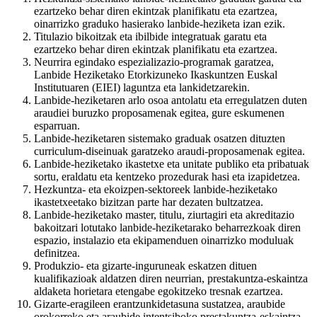
ezartzeko behar diren ekintzak planifikatu eta ezartzea,
oinarrizko graduko hasierako lanbide-heziketa izan ezik.
Titulazio bikoitzak eta ibilbide integratuak garatu eta
ezartzeko behar diren ekintzak planifikatu eta ezartzea.
Neurrira egindako espezializazio-programak garatzea,
Lanbide Heziketako Etorkizuneko Ikaskuntzen Euskal
Institutuaren (EIEI) laguntza eta lankidetzarekin.
Lanbide-heziketaren arlo osoa antolatu eta erregulatzen duten
araudiei buruzko proposamenak egitea, gure eskumenen
esparruan.
Lanbide-heziketaren sistemako graduak osatzen dituzten
curriculum-diseinuak garatzeko araudi-proposamenak egitea.
Lanbide-heziketako ikastetxe eta unitate publiko eta pribatuak
sortu, eraldatu eta kentzeko prozedurak hasi eta izapidetzea.
Hezkuntza- eta ekoizpen-sektoreek lanbide-heziketako
ikastetxeetako bizitzan parte har dezaten bultzatzea.
Lanbide-heziketako master, titulu, ziurtagiri eta akreditazio
bakoitzari lotutako lanbide-heziketarako beharrezkoak diren
espazio, instalazio eta ekipamenduen oinarrizko moduluak
definitzea.
Produkzio- eta gizarte-inguruneak eskatzen dituen
kualifikazioak aldatzen diren neurrian, prestakuntza-eskaintza
aldaketa horietara etengabe egokitzeko tresnak ezartzea.
Gizarte-eragileen erantzunkidetasuna sustatzea, araubide
orokorreko eta araubide intentsiboko prestakuntza-eskaintza