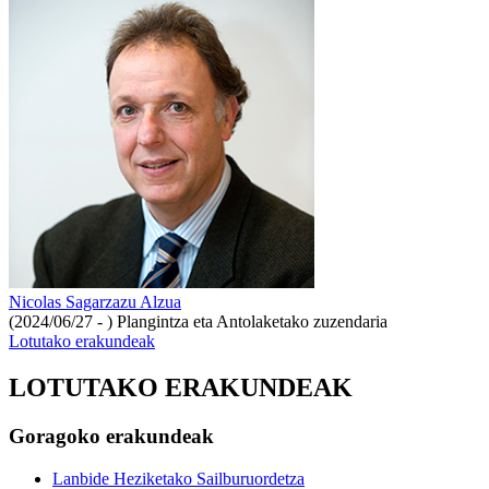
Nicolas Sagarzazu Alzua
(2024/06/27 - )
Plangintza eta Antolaketako zuzendaria
Lotutako erakundeak
LOTUTAKO ERAKUNDEAK
Goragoko erakundeak
Lanbide Heziketako Sailburuordetza