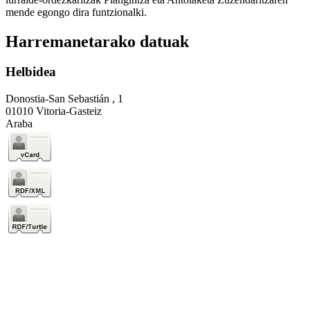
mende egongo dira funtzionalki.
Harremanetarako datuak
Helbidea
Donostia-San Sebastián , 1
01010 Vitoria-Gasteiz
Araba