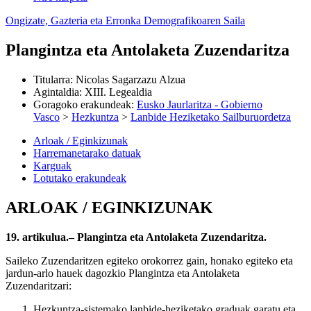
Ongizate, Gazteria eta Erronka Demografikoaren Saila
Plangintza eta Antolaketa Zuzendaritza
Titularra
:
Nicolas Sagarzazu Alzua
Agintaldia
:
XIII. Legealdia
Goragoko erakundeak
:
Eusko Jaurlaritza - Gobierno
Vasco
>
Hezkuntza
>
Lanbide Heziketako Sailburuordetza
Arloak / Eginkizunak
Harremanetarako datuak
Karguak
Lotutako erakundeak
ARLOAK / EGINKIZUNAK
19. artikulua.– Plangintza eta Antolaketa Zuzendaritza.
Saileko Zuzendaritzen egiteko orokorrez gain, honako egiteko eta
jardun-arlo hauek dagozkio Plangintza eta Antolaketa
Zuzendaritzari:
Hezkuntza-sistemako lanbide-heziketako graduak garatu eta