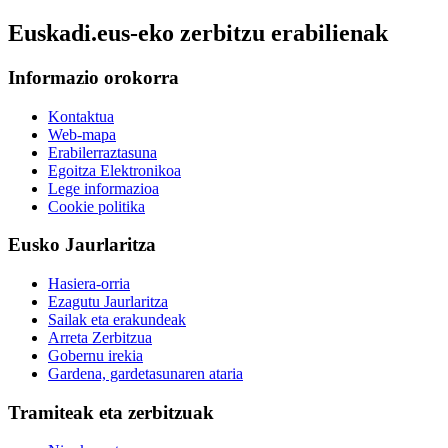
Euskadi.eus-eko zerbitzu erabilienak
Informazio orokorra
Kontaktua
Web-mapa
Erabilerraztasuna
Egoitza Elektronikoa
Lege informazioa
Cookie politika
Eusko Jaurlaritza
Hasiera-orria
Ezagutu Jaurlaritza
Sailak eta erakundeak
Arreta Zerbitzua
Gobernu irekia
Gardena, gardetasunaren ataria
Tramiteak eta zerbitzuak