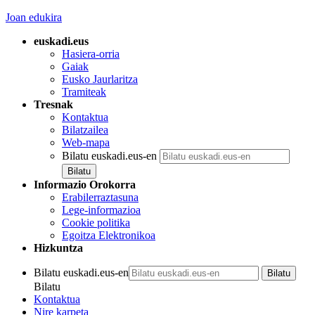
Joan edukira
euskadi.eus
Hasiera-orria
Gaiak
Eusko Jaurlaritza
Tramiteak
Tresnak
Kontaktua
Bilatzailea
Web-mapa
Bilatu euskadi.eus-en
Informazio Orokorra
Erabilerraztasuna
Lege-informazioa
Cookie politika
Egoitza Elektronikoa
Hizkuntza
Bilatu euskadi.eus-en
Bilatu
Kontaktua
Nire karpeta