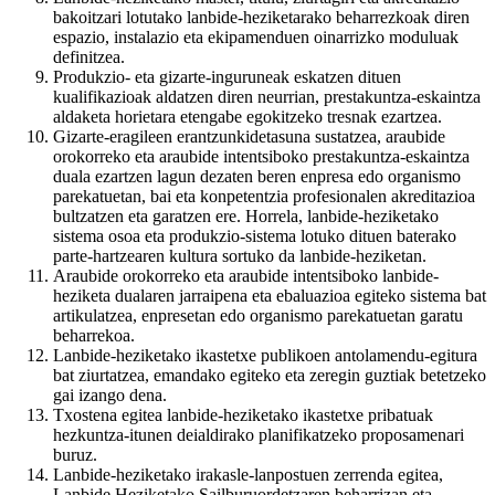
bakoitzari lotutako lanbide-heziketarako beharrezkoak diren
espazio, instalazio eta ekipamenduen oinarrizko moduluak
definitzea.
Produkzio- eta gizarte-inguruneak eskatzen dituen
kualifikazioak aldatzen diren neurrian, prestakuntza-eskaintza
aldaketa horietara etengabe egokitzeko tresnak ezartzea.
Gizarte-eragileen erantzunkidetasuna sustatzea, araubide
orokorreko eta araubide intentsiboko prestakuntza-eskaintza
duala ezartzen lagun dezaten beren enpresa edo organismo
parekatuetan, bai eta konpetentzia profesionalen akreditazioa
bultzatzen eta garatzen ere. Horrela, lanbide-heziketako
sistema osoa eta produkzio-sistema lotuko dituen baterako
parte-hartzearen kultura sortuko da lanbide-heziketan.
Araubide orokorreko eta araubide intentsiboko lanbide-
heziketa dualaren jarraipena eta ebaluazioa egiteko sistema bat
artikulatzea, enpresetan edo organismo parekatuetan garatu
beharrekoa.
Lanbide-heziketako ikastetxe publikoen antolamendu-egitura
bat ziurtatzea, emandako egiteko eta zeregin guztiak betetzeko
gai izango dena.
Txostena egitea lanbide-heziketako ikastetxe pribatuak
hezkuntza-itunen deialdirako planifikatzeko proposamenari
buruz.
Lanbide-heziketako irakasle-lanpostuen zerrenda egitea,
Lanbide Heziketako Sailburuordetzaren beharrizan eta