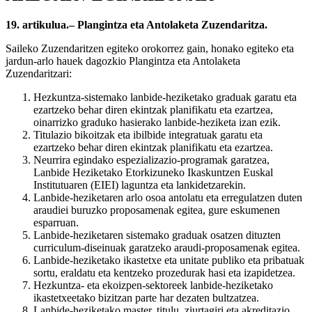
19. artikulua.– Plangintza eta Antolaketa Zuzendaritza.
Saileko Zuzendaritzen egiteko orokorrez gain, honako egiteko eta
jardun-arlo hauek dagozkio Plangintza eta Antolaketa
Zuzendaritzari:
Hezkuntza-sistemako lanbide-heziketako graduak garatu eta
ezartzeko behar diren ekintzak planifikatu eta ezartzea,
oinarrizko graduko hasierako lanbide-heziketa izan ezik.
Titulazio bikoitzak eta ibilbide integratuak garatu eta
ezartzeko behar diren ekintzak planifikatu eta ezartzea.
Neurrira egindako espezializazio-programak garatzea,
Lanbide Heziketako Etorkizuneko Ikaskuntzen Euskal
Institutuaren (EIEI) laguntza eta lankidetzarekin.
Lanbide-heziketaren arlo osoa antolatu eta erregulatzen duten
araudiei buruzko proposamenak egitea, gure eskumenen
esparruan.
Lanbide-heziketaren sistemako graduak osatzen dituzten
curriculum-diseinuak garatzeko araudi-proposamenak egitea.
Lanbide-heziketako ikastetxe eta unitate publiko eta pribatuak
sortu, eraldatu eta kentzeko prozedurak hasi eta izapidetzea.
Hezkuntza- eta ekoizpen-sektoreek lanbide-heziketako
ikastetxeetako bizitzan parte har dezaten bultzatzea.
Lanbide-heziketako master, titulu, ziurtagiri eta akreditazio