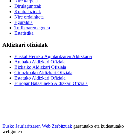
Nire karpeta
Dirulaguntzak
Kontratazioak
Nire ordainketa
Eguraldia
Trafikoaren egoera
Estatistika
Aldizkari ofizialak
Euskal Herriko Agintaritzaren Aldizkaria
Arabako Aldizkari Ofiziala
Bizkaiko Aldizkari Ofiziala
Gipuzkoako Aldizkari Ofiziala
Estatuko Aldizkari Ofiziala
Europar Batasuneko Aldizkari Ofiziala
Eusko Jaurlaritzaren Web Zerbitzuak
garatutako eta kudeatutako
webgunea