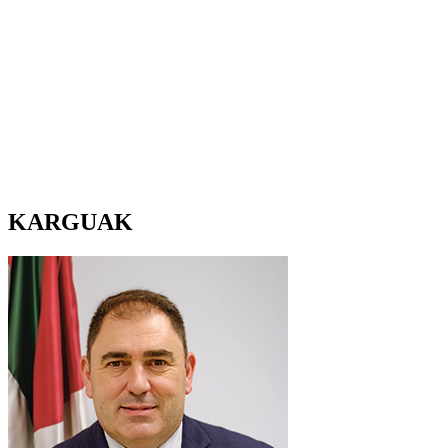
KARGUAK