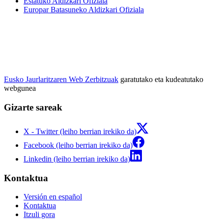
Estatuko Aldizkari Ofiziala
Europar Batasuneko Aldizkari Ofiziala
Eusko Jaurlaritzaren Web Zerbitzuak
garatutako eta kudeatutako
webgunea
Gizarte sareak
X - Twitter (leiho berrian irekiko da)
Facebook (leiho berrian irekiko da)
Linkedin (leiho berrian irekiko da)
Kontaktua
Versión en español
Kontaktua
Itzuli gora