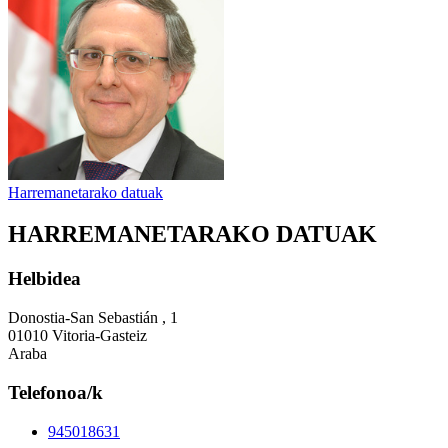
Harremanetarako datuak
HARREMANETARAKO DATUAK
Helbidea
Donostia-San Sebastián , 1
01010 Vitoria-Gasteiz
Araba
Telefonoa/k
945018631