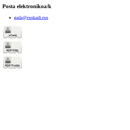
Posta elektronikoa/k
gada@euskadi.eus