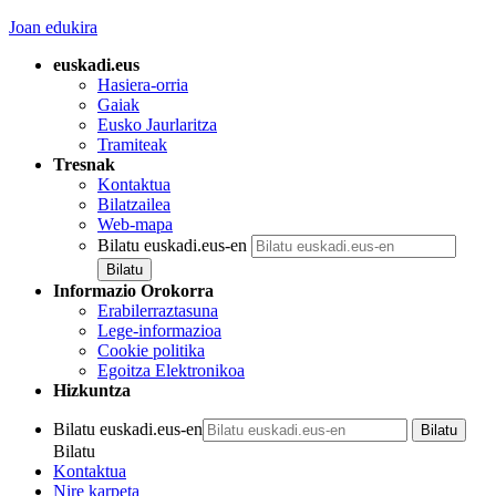
Joan edukira
euskadi.eus
Hasiera-orria
Gaiak
Eusko Jaurlaritza
Tramiteak
Tresnak
Kontaktua
Bilatzailea
Web-mapa
Bilatu euskadi.eus-en
Informazio Orokorra
Erabilerraztasuna
Lege-informazioa
Cookie politika
Egoitza Elektronikoa
Hizkuntza
Bilatu euskadi.eus-en
Bilatu
Kontaktua
Nire karpeta