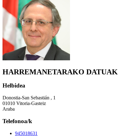
HARREMANETARAKO DATUAK
Helbidea
Donostia-San Sebastián , 1
01010 Vitoria-Gasteiz
Araba
Telefonoa/k
945018631