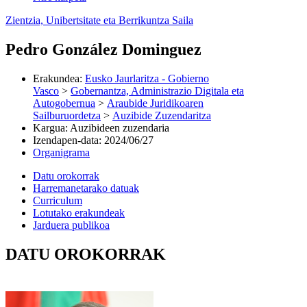
Zientzia, Unibertsitate eta Berrikuntza Saila
Pedro González Dominguez
Erakundea
:
Eusko Jaurlaritza - Gobierno
Vasco
>
Gobernantza, Administrazio Digitala eta
Autogobernua
>
Araubide Juridikoaren
Sailburuordetza
>
Auzibide Zuzendaritza
Kargua
:
Auzibideen zuzendaria
Izendapen-data
:
2024/06/27
Organigrama
Datu orokorrak
Harremanetarako datuak
Curriculum
Lotutako erakundeak
Jarduera publikoa
DATU OROKORRAK