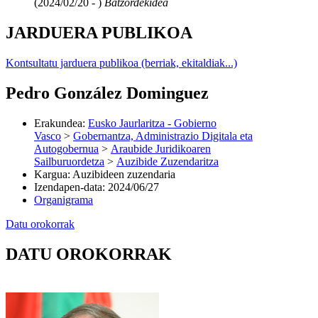
(2024/02/20 - )
Batzordekidea
JARDUERA PUBLIKOA
Kontsultatu jarduera publikoa (berriak, ekitaldiak...)
Pedro González Dominguez
Erakundea
:
Eusko Jaurlaritza - Gobierno
Vasco
>
Gobernantza, Administrazio Digitala eta
Autogobernua
>
Araubide Juridikoaren
Sailburuordetza
>
Auzibide Zuzendaritza
Kargua
:
Auzibideen zuzendaria
Izendapen-data
:
2024/06/27
Organigrama
Datu orokorrak
DATU OROKORRAK