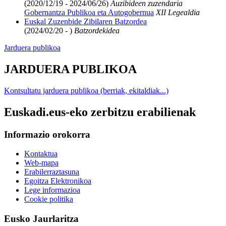
(2020/12/19 - 2024/06/26)
Auzibideen zuzendaria
Gobernantza Publikoa eta Autogobernua
XII Legealdia
Euskal Zuzenbide Zibilaren Batzordea
(2024/02/20 - )
Batzordekidea
Jarduera publikoa
JARDUERA PUBLIKOA
Kontsultatu jarduera publikoa (berriak, ekitaldiak...)
Euskadi.eus-eko zerbitzu erabilienak
Informazio orokorra
Kontaktua
Web-mapa
Erabilerraztasuna
Egoitza Elektronikoa
Lege informazioa
Cookie politika
Eusko Jaurlaritza