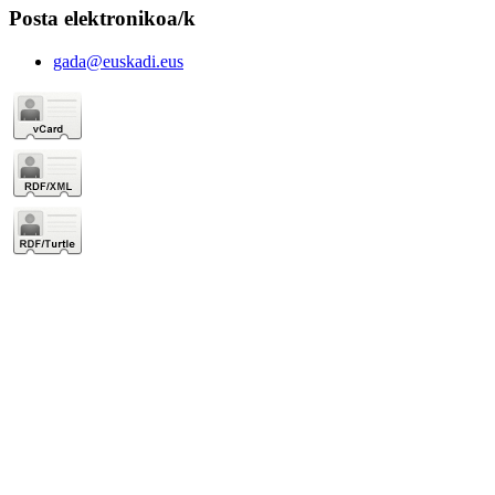
Posta elektronikoa/k
gada@euskadi.eus