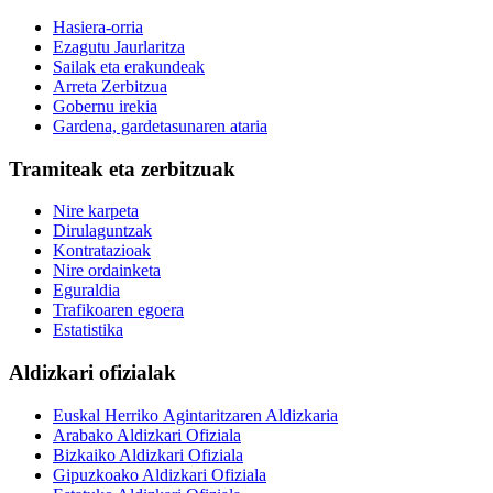
Hasiera-orria
Ezagutu Jaurlaritza
Sailak eta erakundeak
Arreta Zerbitzua
Gobernu irekia
Gardena, gardetasunaren ataria
Tramiteak eta zerbitzuak
Nire karpeta
Dirulaguntzak
Kontratazioak
Nire ordainketa
Eguraldia
Trafikoaren egoera
Estatistika
Aldizkari ofizialak
Euskal Herriko Agintaritzaren Aldizkaria
Arabako Aldizkari Ofiziala
Bizkaiko Aldizkari Ofiziala
Gipuzkoako Aldizkari Ofiziala