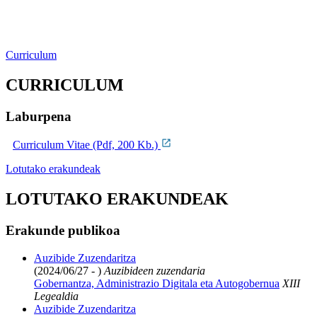
Curriculum
CURRICULUM
Laburpena
Curriculum Vitae (Pdf, 200 Kb.)
Lotutako erakundeak
LOTUTAKO ERAKUNDEAK
Erakunde publikoa
Auzibide Zuzendaritza
(2024/06/27 - )
Auzibideen zuzendaria
Gobernantza, Administrazio Digitala eta Autogobernua
XIII
Legealdia
Auzibide Zuzendaritza