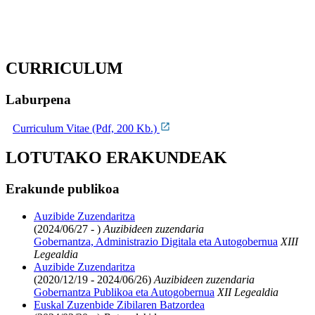
CURRICULUM
Laburpena
Curriculum Vitae (Pdf, 200 Kb.)
LOTUTAKO ERAKUNDEAK
Erakunde publikoa
Auzibide Zuzendaritza
(2024/06/27 - )
Auzibideen zuzendaria
Gobernantza, Administrazio Digitala eta Autogobernua
XIII
Legealdia
Auzibide Zuzendaritza
(2020/12/19 - 2024/06/26)
Auzibideen zuzendaria
Gobernantza Publikoa eta Autogobernua
XII Legealdia
Euskal Zuzenbide Zibilaren Batzordea