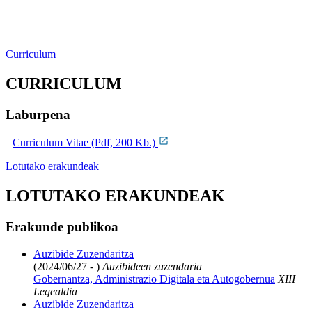
Curriculum
CURRICULUM
Laburpena
Curriculum Vitae (Pdf, 200 Kb.)
Lotutako erakundeak
LOTUTAKO ERAKUNDEAK
Erakunde publikoa
Auzibide Zuzendaritza
(2024/06/27 - )
Auzibideen zuzendaria
Gobernantza, Administrazio Digitala eta Autogobernua
XIII
Legealdia
Auzibide Zuzendaritza