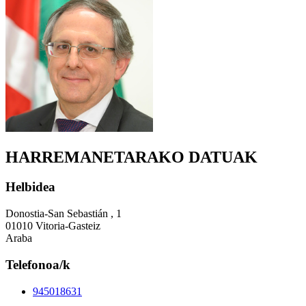
HARREMANETARAKO DATUAK
Helbidea
Donostia-San Sebastián , 1
01010 Vitoria-Gasteiz
Araba
Telefonoa/k
945018631