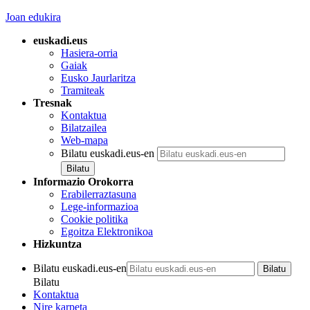
Joan edukira
euskadi.eus
Hasiera-orria
Gaiak
Eusko Jaurlaritza
Tramiteak
Tresnak
Kontaktua
Bilatzailea
Web-mapa
Bilatu euskadi.eus-en
Informazio Orokorra
Erabilerraztasuna
Lege-informazioa
Cookie politika
Egoitza Elektronikoa
Hizkuntza
Bilatu euskadi.eus-en
Bilatu
Kontaktua
Nire karpeta