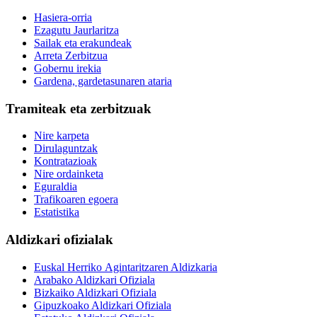
Hasiera-orria
Ezagutu Jaurlaritza
Sailak eta erakundeak
Arreta Zerbitzua
Gobernu irekia
Gardena, gardetasunaren ataria
Tramiteak eta zerbitzuak
Nire karpeta
Dirulaguntzak
Kontratazioak
Nire ordainketa
Eguraldia
Trafikoaren egoera
Estatistika
Aldizkari ofizialak
Euskal Herriko Agintaritzaren Aldizkaria
Arabako Aldizkari Ofiziala
Bizkaiko Aldizkari Ofiziala
Gipuzkoako Aldizkari Ofiziala