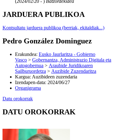
(2024/02/20 - )
Batzordekidea
JARDUERA PUBLIKOA
Kontsultatu jarduera publikoa (berriak, ekitaldiak...)
Pedro González Dominguez
Erakundea
:
Eusko Jaurlaritza - Gobierno
Vasco
>
Gobernantza, Administrazio Digitala eta
Autogobernua
>
Araubide Juridikoaren
Sailburuordetza
>
Auzibide Zuzendaritza
Kargua
:
Auzibideen zuzendaria
Izendapen-data
:
2024/06/27
Organigrama
Datu orokorrak
DATU OROKORRAK