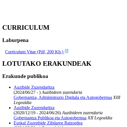
CURRICULUM
Laburpena
Curriculum Vitae (Pdf, 200 Kb.)
LOTUTAKO ERAKUNDEAK
Erakunde publikoa
Auzibide Zuzendaritza
(2024/06/27 - )
Auzibideen zuzendaria
Gobernantza, Administrazio Digitala eta Autogobernua
XIII
Legealdia
Auzibide Zuzendaritza
(2020/12/19 - 2024/06/26)
Auzibideen zuzendaria
Gobernantza Publikoa eta Autogobernua
XII Legealdia
Euskal Zuzenbide Zibilaren Batzordea