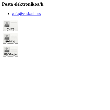
Posta elektronikoa/k
gada@euskadi.eus