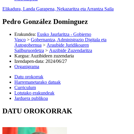
Elikadura, Landa Garapena, Nekazaritza eta Arrantza Saila
Pedro González Dominguez
Erakundea
:
Eusko Jaurlaritza - Gobierno
Vasco
>
Gobernantza, Administrazio Digitala eta
Autogobernua
>
Araubide Juridikoaren
Sailburuordetza
>
Auzibide Zuzendaritza
Kargua
:
Auzibideen zuzendaria
Izendapen-data
:
2024/06/27
Organigrama
Datu orokorrak
Harremanetarako datuak
Curriculum
Lotutako erakundeak
Jarduera publikoa
DATU OROKORRAK