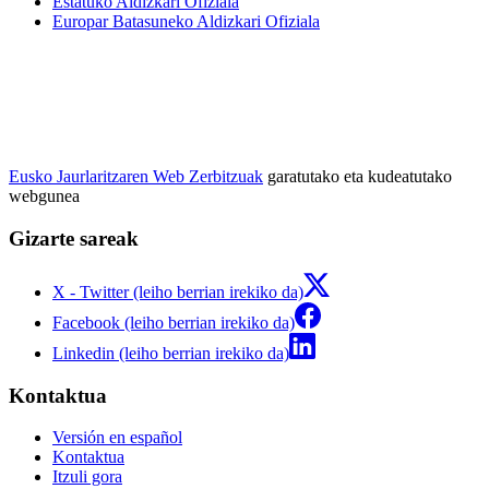
Estatuko Aldizkari Ofiziala
Europar Batasuneko Aldizkari Ofiziala
Eusko Jaurlaritzaren Web Zerbitzuak
garatutako eta kudeatutako
webgunea
Gizarte sareak
X - Twitter (leiho berrian irekiko da)
Facebook (leiho berrian irekiko da)
Linkedin (leiho berrian irekiko da)
Kontaktua
Versión en español
Kontaktua
Itzuli gora