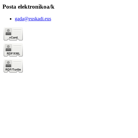
Posta elektronikoa/k
gada@euskadi.eus