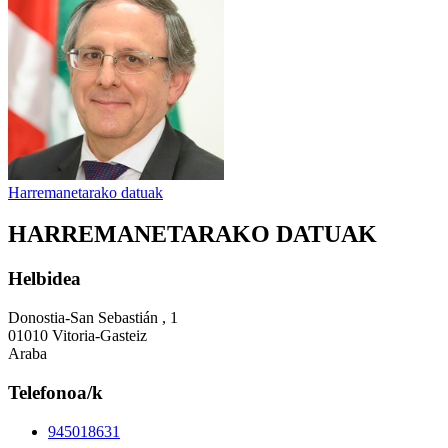
Harremanetarako datuak
HARREMANETARAKO DATUAK
Helbidea
Donostia-San Sebastián , 1
01010 Vitoria-Gasteiz
Araba
Telefonoa/k
945018631