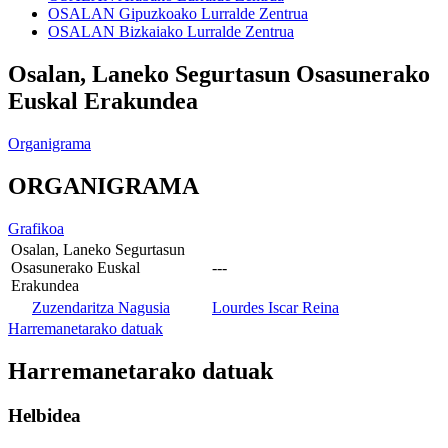
OSALAN Gipuzkoako Lurralde Zentrua
OSALAN Bizkaiako Lurralde Zentrua
Osalan, Laneko Segurtasun Osasunerako
Euskal Erakundea
Organigrama
ORGANIGRAMA
Grafikoa
Osalan, Laneko Segurtasun
Osasunerako Euskal
---
Erakundea
Zuzendaritza Nagusia
Lourdes Iscar Reina
Harremanetarako datuak
Harremanetarako datuak
Helbidea