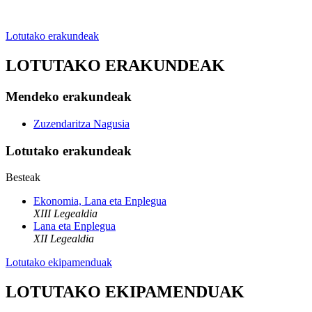
Lotutako erakundeak
LOTUTAKO ERAKUNDEAK
Mendeko erakundeak
Zuzendaritza Nagusia
Lotutako erakundeak
Besteak
Ekonomia, Lana eta Enplegua
XIII Legealdia
Lana eta Enplegua
XII Legealdia
Lotutako ekipamenduak
LOTUTAKO EKIPAMENDUAK