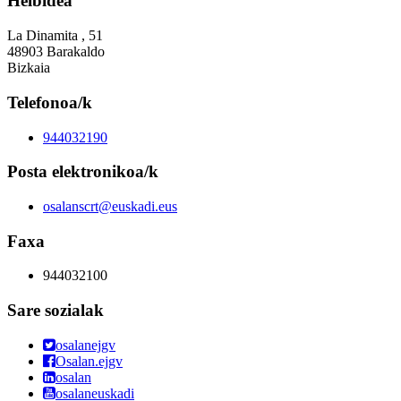
Helbidea
La Dinamita , 51
48903 Barakaldo
Bizkaia
Telefonoa/k
944032190
Posta elektronikoa/k
osalanscrt@euskadi.eus
Faxa
944032100
Sare sozialak
osalanejgv
Osalan.ejgv
osalan
osalaneuskadi