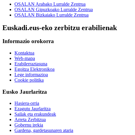
OSALAN Arabako Lurralde Zentrua
OSALAN Gipuzkoako Lurralde Zentrua
OSALAN Bizkaiako Lurralde Zentrua
Euskadi.eus-eko zerbitzu erabilienak
Informazio orokorra
Kontaktua
Web-mapa
Erabilerraztasuna
Egoitza Elektronikoa
Lege informazioa
Cookie politika
Eusko Jaurlaritza
Hasiera-orria
Ezagutu Jaurlaritza
Sailak eta erakundeak
Arreta Zerbitzua
Gobernu irekia
Gardena, gardetasunaren ataria