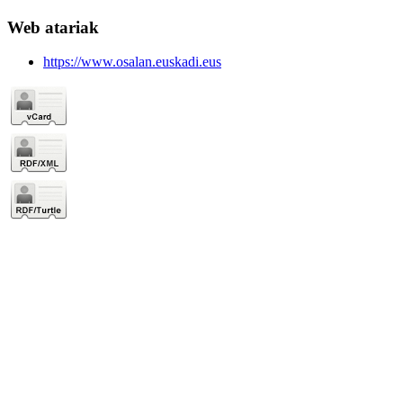
Web atariak
https://www.osalan.euskadi.eus