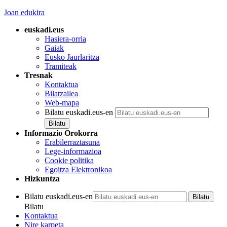
Joan edukira
euskadi.eus
Hasiera-orria
Gaiak
Eusko Jaurlaritza
Tramiteak
Tresnak
Kontaktua
Bilatzailea
Web-mapa
Bilatu euskadi.eus-en
Informazio Orokorra
Erabilerraztasuna
Lege-informazioa
Cookie politika
Egoitza Elektronikoa
Hizkuntza
Bilatu euskadi.eus-en
Bilatu
Kontaktua
Nire karpeta