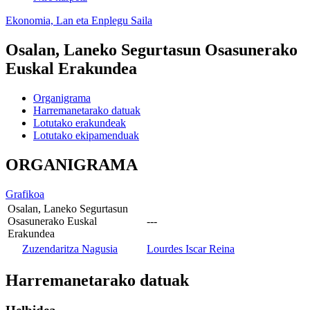
Ekonomia, Lan eta Enplegu Saila
Osalan, Laneko Segurtasun Osasunerako
Euskal Erakundea
Organigrama
Harremanetarako datuak
Lotutako erakundeak
Lotutako ekipamenduak
ORGANIGRAMA
Grafikoa
Osalan, Laneko Segurtasun
Osasunerako Euskal
---
Erakundea
Zuzendaritza Nagusia
Lourdes Iscar Reina
Harremanetarako datuak