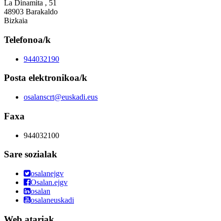
La Dinamita , 51
48903 Barakaldo
Bizkaia
Telefonoa/k
944032190
Posta elektronikoa/k
osalanscrt@euskadi.eus
Faxa
944032100
Sare sozialak
osalanejgv
Osalan.ejgv
osalan
osalaneuskadi
Web atariak