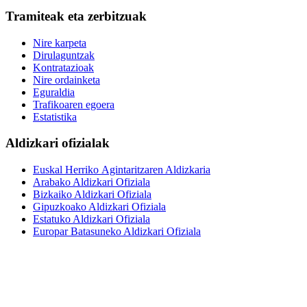
Tramiteak eta zerbitzuak
Nire karpeta
Dirulaguntzak
Kontratazioak
Nire ordainketa
Eguraldia
Trafikoaren egoera
Estatistika
Aldizkari ofizialak
Euskal Herriko Agintaritzaren Aldizkaria
Arabako Aldizkari Ofiziala
Bizkaiko Aldizkari Ofiziala
Gipuzkoako Aldizkari Ofiziala
Estatuko Aldizkari Ofiziala
Europar Batasuneko Aldizkari Ofiziala