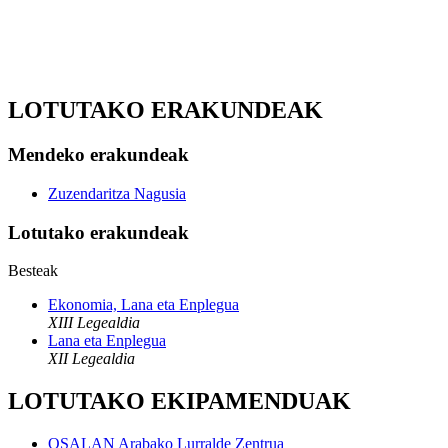
LOTUTAKO ERAKUNDEAK
Mendeko erakundeak
Zuzendaritza Nagusia
Lotutako erakundeak
Besteak
Ekonomia, Lana eta Enplegua
XIII Legealdia
Lana eta Enplegua
XII Legealdia
LOTUTAKO EKIPAMENDUAK
OSALAN Arabako Lurralde Zentrua