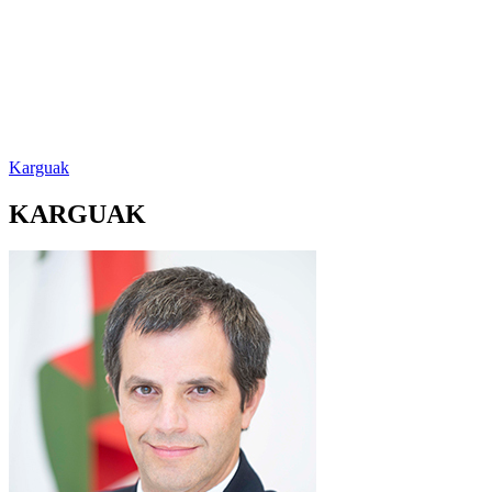
Karguak
KARGUAK