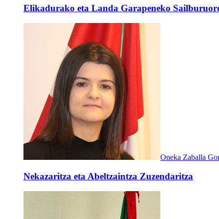
Elikadurako eta Landa Garapeneko Sailburuor
Oneka Zaballa Go
Nekazaritza eta Abeltzaintza Zuzendaritza