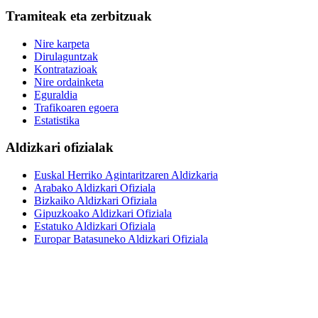
Tramiteak eta zerbitzuak
Nire karpeta
Dirulaguntzak
Kontratazioak
Nire ordainketa
Eguraldia
Trafikoaren egoera
Estatistika
Aldizkari ofizialak
Euskal Herriko Agintaritzaren Aldizkaria
Arabako Aldizkari Ofiziala
Bizkaiko Aldizkari Ofiziala
Gipuzkoako Aldizkari Ofiziala
Estatuko Aldizkari Ofiziala
Europar Batasuneko Aldizkari Ofiziala