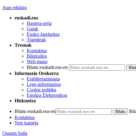
Joan edukira
euskadi.eus
Hasiera-orria
Gaiak
Eusko Jaurlaritza
Tramiteak
Tresnak
Kontaktua
Bilatzailea
Web-mapa
Bilatu euskadi.eus-en
Informazio Orokorra
Erabilerraztasuna
Lege-informazioa
Cookie politika
Egoitza Elektronikoa
Hizkuntza
Bilatu euskadi.eus-en
Bil
Kontaktua
Nire karpeta
Osasun Saila