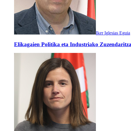
Iker Iglesias Eguia
Elikagaien Politika eta Industriako Zuzendaritz