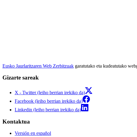
Eusko Jaurlaritzaren Web Zerbitzuak
garatutako eta kudeatutako we
Gizarte sareak
X - Twitter (leiho berrian irekiko da)
Facebook (leiho berrian irekiko da)
Linkedin (leiho berrian irekiko da)
Kontaktua
Versión en español