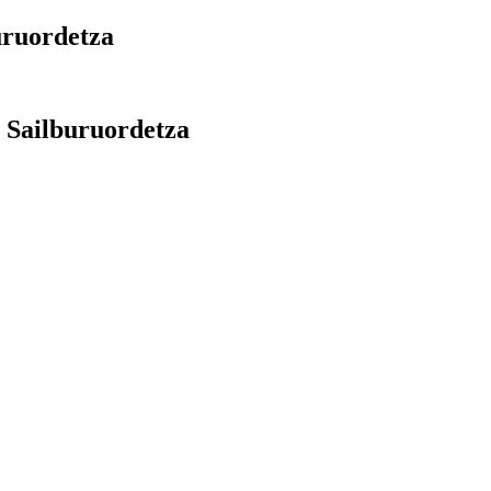
uruordetza
 Sailburuordetza