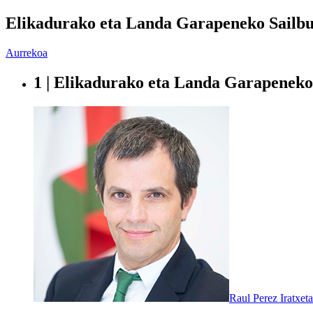
Elikadurako eta Landa Garapeneko Sailb
Aurrekoa
1 | Elikadurako eta Landa Garapeneko
Raul Perez Iratxeta