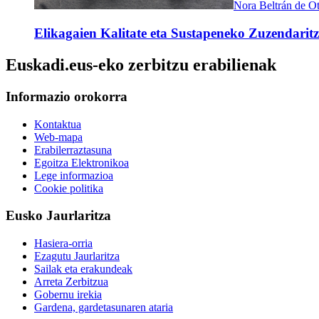
Nora Beltrán de Ot
Elikagaien Kalitate eta Sustapeneko Zuzendarit
Euskadi.eus-eko zerbitzu erabilienak
Informazio orokorra
Kontaktua
Web-mapa
Erabilerraztasuna
Egoitza Elektronikoa
Lege informazioa
Cookie politika
Eusko Jaurlaritza
Hasiera-orria
Ezagutu Jaurlaritza
Sailak eta erakundeak
Arreta Zerbitzua
Gobernu irekia
Gardena, gardetasunaren ataria