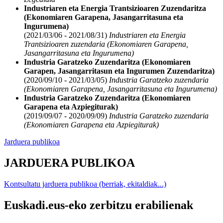
Industriaren eta Energia Trantsizioaren Zuzendaritza
(Ekonomiaren Garapena, Jasangarritasuna eta
Ingurumena)
(2021/03/06 - 2021/08/31)
Industriaren eta Energia
Trantsizioaren zuzendaria (Ekonomiaren Garapena,
Jasangarritasuna eta Ingurumena)
Industria Garatzeko Zuzendaritza (Ekonomiaren
Garapen, Jasangarritasun eta Ingurumen Zuzendaritza)
(2020/09/10 - 2021/03/05)
Industria Garatzeko zuzendaria
(Ekonomiaren Garapena, Jasangarritasuna eta Ingurumena)
Industria Garatzeko Zuzendaritza (Ekonomiaren
Garapena eta Azpiegiturak)
(2019/09/07 - 2020/09/09)
Industria Garatzeko zuzendaria
(Ekonomiaren Garapena eta Azpiegiturak)
Jarduera publikoa
JARDUERA PUBLIKOA
Kontsultatu jarduera publikoa (berriak, ekitaldiak...)
Euskadi.eus-eko zerbitzu erabilienak