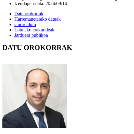
Izendapen-data
:
2024/09/14
Datu orokorrak
Harremanetarako datuak
Curriculum
Lotutako erakundeak
Jarduera publikoa
DATU OROKORRAK