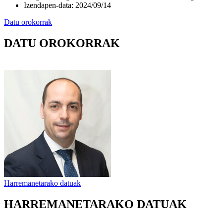
Izendapen-data
:
2024/09/14
Datu orokorrak
DATU OROKORRAK
Harremanetarako datuak
HARREMANETARAKO DATUAK