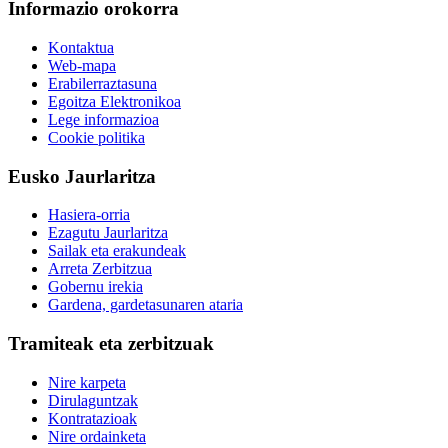
Informazio orokorra
Kontaktua
Web-mapa
Erabilerraztasuna
Egoitza Elektronikoa
Lege informazioa
Cookie politika
Eusko Jaurlaritza
Hasiera-orria
Ezagutu Jaurlaritza
Sailak eta erakundeak
Arreta Zerbitzua
Gobernu irekia
Gardena, gardetasunaren ataria
Tramiteak eta zerbitzuak
Nire karpeta
Dirulaguntzak
Kontratazioak
Nire ordainketa