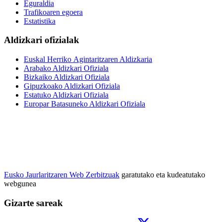
Eguraldia
Trafikoaren egoera
Estatistika
Aldizkari ofizialak
Euskal Herriko Agintaritzaren Aldizkaria
Arabako Aldizkari Ofiziala
Bizkaiko Aldizkari Ofiziala
Gipuzkoako Aldizkari Ofiziala
Estatuko Aldizkari Ofiziala
Europar Batasuneko Aldizkari Ofiziala
Eusko Jaurlaritzaren Web Zerbitzuak
garatutako eta kudeatutako
webgunea
Gizarte sareak