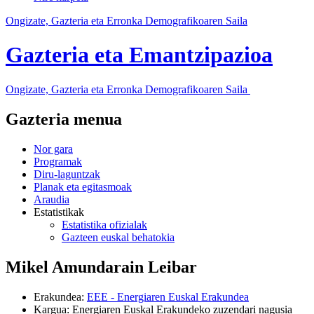
Ongizate, Gazteria eta Erronka Demografikoaren Saila
Gazteria eta Emantzipazioa
Ongizate, Gazteria eta Erronka Demografikoaren Saila
Gazteria menua
Nor gara
Programak
Diru-laguntzak
Planak eta egitasmoak
Araudia
Estatistikak
Estatistika ofizialak
Gazteen euskal behatokia
Mikel Amundarain Leibar
Erakundea
:
EEE - Energiaren Euskal Erakundea
Kargua
:
Energiaren Euskal Erakundeko zuzendari nagusia