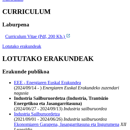
CURRICULUM
Laburpena
Curriculum Vitae (Pdf, 200 Kb.)
Lotutako erakundeak
LOTUTAKO ERAKUNDEAK
Erakunde publikoa
EEE - Energiaren Euskal Erakundea
(2024/09/14 - )
Energiaren Euskal Erakundeko zuzendari
nagusia
Industria Sailburuordetza (Industria, Trantsizio
Energetikoa eta Jasangarritasuna)
(2024/06/27 - 2024/09/13)
Industria sailburuordea
Industria Sailburuordetza
(2021/09/01 - 2024/06/26)
Industria sailburuordea
Ekonomiaren Garapena, Jasangarritasuna eta Ingurumena
XII
Legealdia