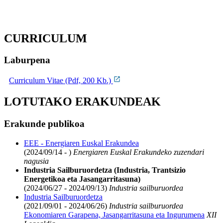
CURRICULUM
Laburpena
Curriculum Vitae (Pdf, 200 Kb.)
LOTUTAKO ERAKUNDEAK
Erakunde publikoa
EEE - Energiaren Euskal Erakundea
(2024/09/14 - )
Energiaren Euskal Erakundeko zuzendari
nagusia
Industria Sailburuordetza (Industria, Trantsizio
Energetikoa eta Jasangarritasuna)
(2024/06/27 - 2024/09/13)
Industria sailburuordea
Industria Sailburuordetza
(2021/09/01 - 2024/06/26)
Industria sailburuordea
Ekonomiaren Garapena, Jasangarritasuna eta Ingurumena
XII