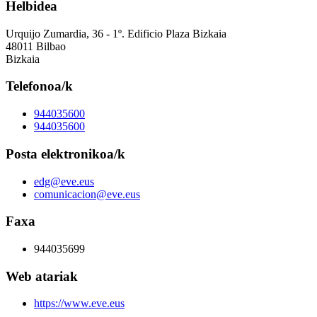
Helbidea
Urquijo Zumardia, 36 - 1º. Edificio Plaza Bizkaia
48011 Bilbao
Bizkaia
Telefonoa/k
944035600
944035600
Posta elektronikoa/k
edg@eve.eus
comunicacion@eve.eus
Faxa
944035699
Web atariak
https://www.eve.eus