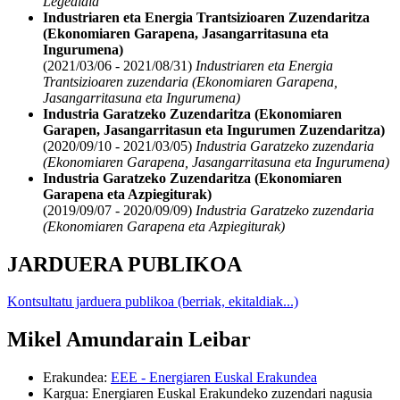
Legealdia
Industriaren eta Energia Trantsizioaren Zuzendaritza
(Ekonomiaren Garapena, Jasangarritasuna eta
Ingurumena)
(2021/03/06 - 2021/08/31)
Industriaren eta Energia
Trantsizioaren zuzendaria (Ekonomiaren Garapena,
Jasangarritasuna eta Ingurumena)
Industria Garatzeko Zuzendaritza (Ekonomiaren
Garapen, Jasangarritasun eta Ingurumen Zuzendaritza)
(2020/09/10 - 2021/03/05)
Industria Garatzeko zuzendaria
(Ekonomiaren Garapena, Jasangarritasuna eta Ingurumena)
Industria Garatzeko Zuzendaritza (Ekonomiaren
Garapena eta Azpiegiturak)
(2019/09/07 - 2020/09/09)
Industria Garatzeko zuzendaria
(Ekonomiaren Garapena eta Azpiegiturak)
JARDUERA PUBLIKOA
Kontsultatu jarduera publikoa (berriak, ekitaldiak...)
Mikel Amundarain Leibar
Erakundea
:
EEE - Energiaren Euskal Erakundea
Kargua
:
Energiaren Euskal Erakundeko zuzendari nagusia