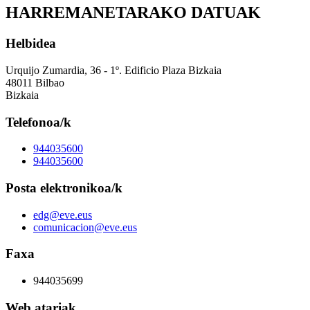
HARREMANETARAKO DATUAK
Helbidea
Urquijo Zumardia, 36 - 1º. Edificio Plaza Bizkaia
48011 Bilbao
Bizkaia
Telefonoa/k
944035600
944035600
Posta elektronikoa/k
edg@eve.eus
comunicacion@eve.eus
Faxa
944035699
Web atariak