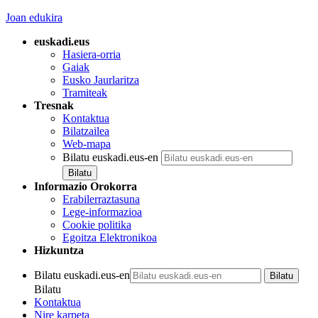
Joan edukira
euskadi.eus
Hasiera-orria
Gaiak
Eusko Jaurlaritza
Tramiteak
Tresnak
Kontaktua
Bilatzailea
Web-mapa
Bilatu euskadi.eus-en
Informazio Orokorra
Erabilerraztasuna
Lege-informazioa
Cookie politika
Egoitza Elektronikoa
Hizkuntza
Bilatu euskadi.eus-en
Bilatu
Kontaktua
Nire karpeta