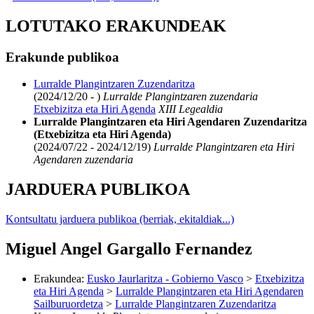
LOTUTAKO ERAKUNDEAK
Erakunde publikoa
Lurralde Plangintzaren Zuzendaritza
(2024/12/20 - )
Lurralde Plangintzaren zuzendaria
Etxebizitza eta Hiri Agenda
XIII Legealdia
Lurralde Plangintzaren eta Hiri Agendaren Zuzendaritza
(Etxebizitza eta Hiri Agenda)
(2024/07/22 - 2024/12/19)
Lurralde Plangintzaren eta Hiri
Agendaren zuzendaria
JARDUERA PUBLIKOA
Kontsultatu jarduera publikoa (berriak, ekitaldiak...)
Miguel Angel Gargallo Fernandez
Erakundea
:
Eusko Jaurlaritza - Gobierno Vasco
>
Etxebizitza
eta Hiri Agenda
>
Lurralde Plangintzaren eta Hiri Agendaren
Sailburuordetza
>
Lurralde Plangintzaren Zuzendaritza