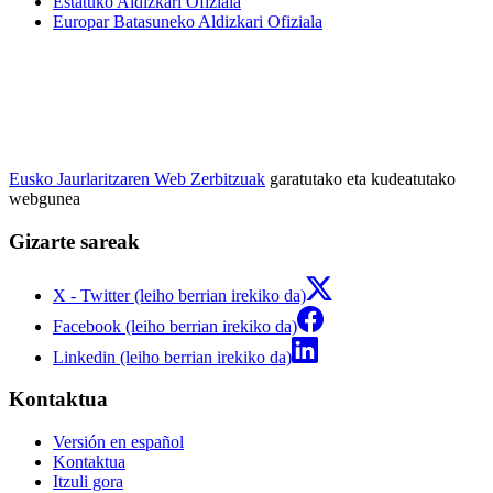
Estatuko Aldizkari Ofiziala
Europar Batasuneko Aldizkari Ofiziala
Eusko Jaurlaritzaren Web Zerbitzuak
garatutako eta kudeatutako
webgunea
Gizarte sareak
X - Twitter (leiho berrian irekiko da)
Facebook (leiho berrian irekiko da)
Linkedin (leiho berrian irekiko da)
Kontaktua
Versión en español
Kontaktua
Itzuli gora