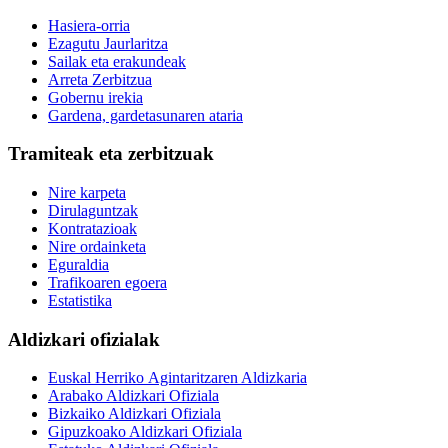
Hasiera-orria
Ezagutu Jaurlaritza
Sailak eta erakundeak
Arreta Zerbitzua
Gobernu irekia
Gardena, gardetasunaren ataria
Tramiteak eta zerbitzuak
Nire karpeta
Dirulaguntzak
Kontratazioak
Nire ordainketa
Eguraldia
Trafikoaren egoera
Estatistika
Aldizkari ofizialak
Euskal Herriko Agintaritzaren Aldizkaria
Arabako Aldizkari Ofiziala
Bizkaiko Aldizkari Ofiziala
Gipuzkoako Aldizkari Ofiziala