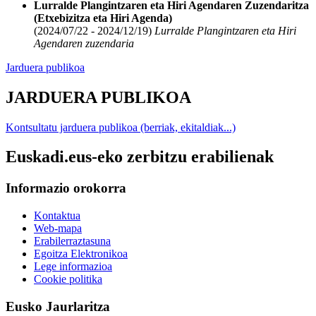
Lurralde Plangintzaren eta Hiri Agendaren Zuzendaritza
(Etxebizitza eta Hiri Agenda)
(2024/07/22 - 2024/12/19)
Lurralde Plangintzaren eta Hiri
Agendaren zuzendaria
Jarduera publikoa
JARDUERA PUBLIKOA
Kontsultatu jarduera publikoa (berriak, ekitaldiak...)
Euskadi.eus-eko zerbitzu erabilienak
Informazio orokorra
Kontaktua
Web-mapa
Erabilerraztasuna
Egoitza Elektronikoa
Lege informazioa
Cookie politika
Eusko Jaurlaritza