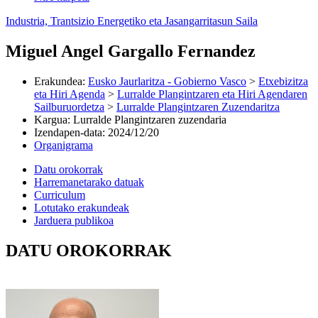
Industria, Trantsizio Energetiko eta Jasangarritasun Saila
Miguel Angel Gargallo Fernandez
Erakundea
:
Eusko Jaurlaritza - Gobierno Vasco
>
Etxebizitza
eta Hiri Agenda
>
Lurralde Plangintzaren eta Hiri Agendaren
Sailburuordetza
>
Lurralde Plangintzaren Zuzendaritza
Kargua
:
Lurralde Plangintzaren zuzendaria
Izendapen-data
:
2024/12/20
Organigrama
Datu orokorrak
Harremanetarako datuak
Curriculum
Lotutako erakundeak
Jarduera publikoa
DATU OROKORRAK