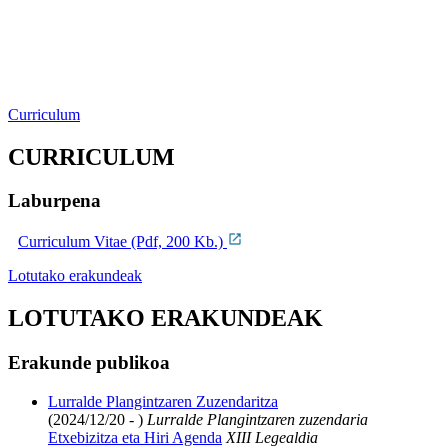
Curriculum
CURRICULUM
Laburpena
Curriculum Vitae (Pdf, 200 Kb.)
Lotutako erakundeak
LOTUTAKO ERAKUNDEAK
Erakunde publikoa
Lurralde Plangintzaren Zuzendaritza
(2024/12/20 - )
Lurralde Plangintzaren zuzendaria
Etxebizitza eta Hiri Agenda
XIII Legealdia