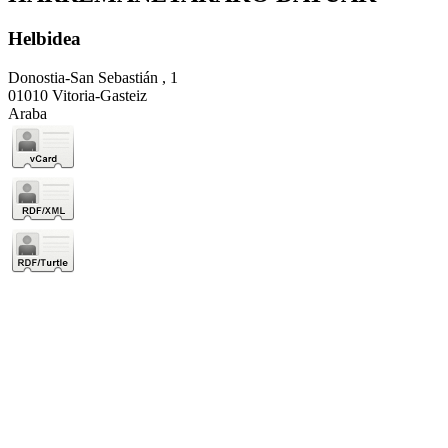
Helbidea
Donostia-San Sebastián , 1
01010 Vitoria-Gasteiz
Araba