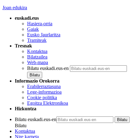
Joan edukira
euskadi.eus
Hasiera-orria
Gaiak
Eusko Jaurlaritza
Tramiteak
Tresnak
Kontaktua
Bilatzailea
Web-mapa
Bilatu euskadi.eus-en
Informazio Orokorra
Erabilerraztasuna
Lege-informazioa
Cookie politika
Egoitza Elektronikoa
Hizkuntza
Bilatu euskadi.eus-en
Bilatu
Kontaktua
Nire karpeta