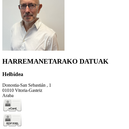
HARREMANETARAKO DATUAK
Helbidea
Donostia-San Sebastián , 1
01010 Vitoria-Gasteiz
Araba