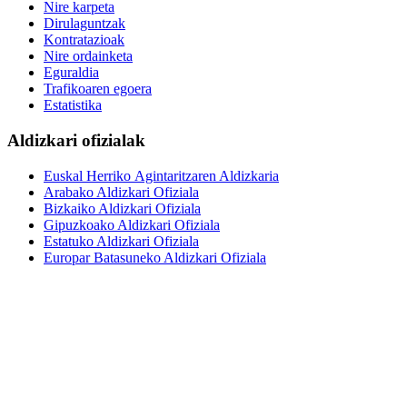
Nire karpeta
Dirulaguntzak
Kontratazioak
Nire ordainketa
Eguraldia
Trafikoaren egoera
Estatistika
Aldizkari ofizialak
Euskal Herriko Agintaritzaren Aldizkaria
Arabako Aldizkari Ofiziala
Bizkaiko Aldizkari Ofiziala
Gipuzkoako Aldizkari Ofiziala
Estatuko Aldizkari Ofiziala
Europar Batasuneko Aldizkari Ofiziala