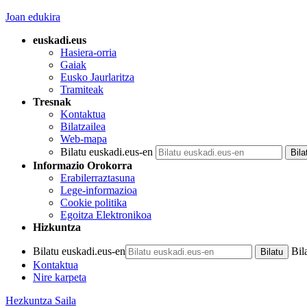
Joan edukira
euskadi.eus
Hasiera-orria
Gaiak
Eusko Jaurlaritza
Tramiteak
Tresnak
Kontaktua
Bilatzailea
Web-mapa
Bilatu euskadi.eus-en
Informazio Orokorra
Erabilerraztasuna
Lege-informazioa
Cookie politika
Egoitza Elektronikoa
Hizkuntza
Bilatu euskadi.eus-en
Bil
Kontaktua
Nire karpeta
Hezkuntza Saila