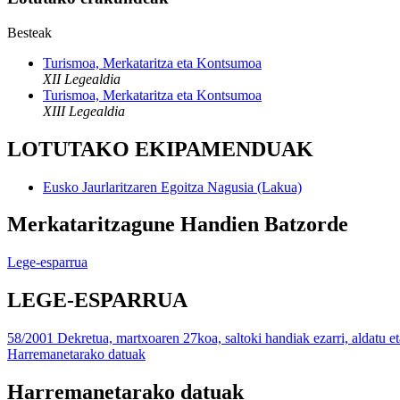
Besteak
Turismoa, Merkataritza eta Kontsumoa
XII Legealdia
Turismoa, Merkataritza eta Kontsumoa
XIII Legealdia
LOTUTAKO EKIPAMENDUAK
Eusko Jaurlaritzaren Egoitza Nagusia (Lakua)
Merkataritzagune Handien Batzorde
Lege-esparrua
LEGE-ESPARRUA
58/2001 Dekretua, martxoaren 27koa, saltoki handiak ezarri, aldatu et
Harremanetarako datuak
Harremanetarako datuak