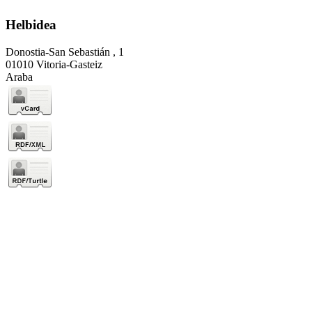
Helbidea
Donostia-San Sebastián , 1
01010 Vitoria-Gasteiz
Araba