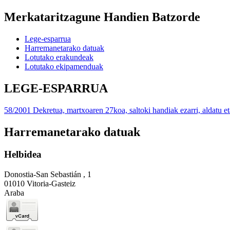
Merkataritzagune Handien Batzorde
Lege-esparrua
Harremanetarako datuak
Lotutako erakundeak
Lotutako ekipamenduak
LEGE-ESPARRUA
58/2001 Dekretua, martxoaren 27koa, saltoki handiak ezarri, aldatu et
Harremanetarako datuak
Helbidea
Donostia-San Sebastián , 1
01010 Vitoria-Gasteiz
Araba