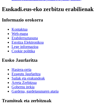
Euskadi.eus-eko zerbitzu erabilienak
Informazio orokorra
Kontaktua
Web-mapa
Erabilerraztasuna
Egoitza Elektronikoa
Lege informazioa
Cookie politika
Eusko Jaurlaritza
Hasiera-orria
Ezagutu Jaurlaritza
Sailak eta erakundeak
Arreta Zerbitzua
Gobernu irekia
Gardena, gardetasunaren ataria
Tramiteak eta zerbitzuak