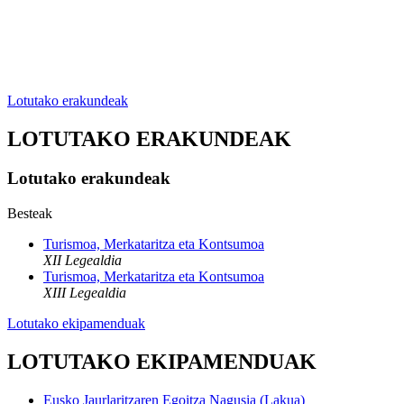
Lotutako erakundeak
LOTUTAKO ERAKUNDEAK
Lotutako erakundeak
Besteak
Turismoa, Merkataritza eta Kontsumoa
XII Legealdia
Turismoa, Merkataritza eta Kontsumoa
XIII Legealdia
Lotutako ekipamenduak
LOTUTAKO EKIPAMENDUAK
Eusko Jaurlaritzaren Egoitza Nagusia (Lakua)