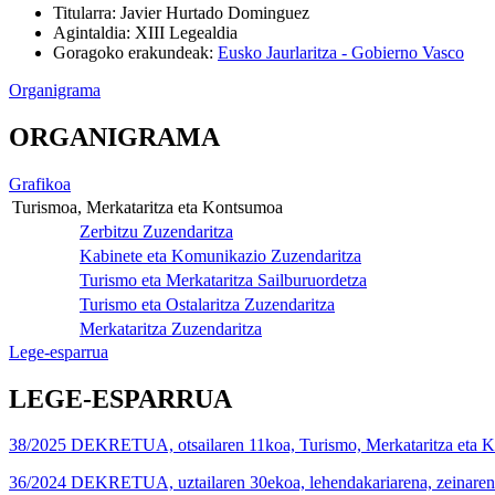
Titularra
:
Javier Hurtado Dominguez
Agintaldia
:
XIII Legealdia
Goragoko erakundeak
:
Eusko Jaurlaritza - Gobierno Vasco
Organigrama
ORGANIGRAMA
Grafikoa
Turismoa, Merkataritza eta Kontsumoa
Zerbitzu Zuzendaritza
Kabinete eta Komunikazio Zuzendaritza
Turismo eta Merkataritza Sailburuordetza
Turismo eta Ostalaritza Zuzendaritza
Merkataritza Zuzendaritza
Lege-esparrua
LEGE-ESPARRUA
38/2025 DEKRETUA, otsailaren 11koa, Turismo, Merkataritza eta Kon
36/2024 DEKRETUA, uztailaren 30ekoa, lehendakariarena, zeinaren bid