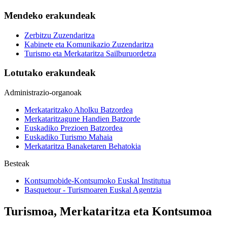
Mendeko erakundeak
Zerbitzu Zuzendaritza
Kabinete eta Komunikazio Zuzendaritza
Turismo eta Merkataritza Sailburuordetza
Lotutako erakundeak
Administrazio-organoak
Merkataritzako Aholku Batzordea
Merkataritzagune Handien Batzorde
Euskadiko Prezioen Batzordea
Euskadiko Turismo Mahaia
Merkataritza Banaketaren Behatokia
Besteak
Kontsumobide-Kontsumoko Euskal Institutua
Basquetour - Turismoaren Euskal Agentzia
Turismoa, Merkataritza eta Kontsumoa