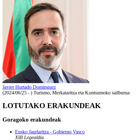
Javier Hurtado Dominguez
(2024/06/25 - )
Turismo, Merkataritza eta Kontsumoko sailburua
LOTUTAKO ERAKUNDEAK
Goragoko erakundeak
Eusko Jaurlaritza - Gobierno Vasco
XIII Legealdia