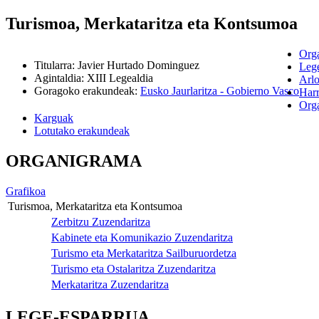
Turismoa, Merkataritza eta Kontsumoa
Org
Titularra
:
Javier Hurtado Dominguez
Lege
Agintaldia
:
XIII Legealdia
Arlo
Goragoko erakundeak
:
Eusko Jaurlaritza - Gobierno Vasco
Har
Orga
Karguak
Lotutako erakundeak
ORGANIGRAMA
Grafikoa
Turismoa, Merkataritza eta Kontsumoa
Zerbitzu Zuzendaritza
Kabinete eta Komunikazio Zuzendaritza
Turismo eta Merkataritza Sailburuordetza
Turismo eta Ostalaritza Zuzendaritza
Merkataritza Zuzendaritza
LEGE-ESPARRUA