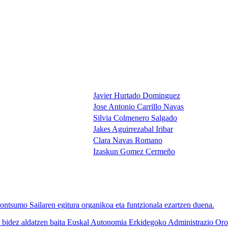
Javier Hurtado Dominguez
Jose Antonio Carrillo Navas
Silvia Colmenero Salgado
Jakes Aguirrezabal Iribar
Clara Navas Romano
Izaskun Gomez Cermeño
tsumo Sailaren egitura organikoa eta funtzionala ezartzen duena.
ez aldatzen baita Euskal Autonomia Erkidegoko Administrazio Orokorre