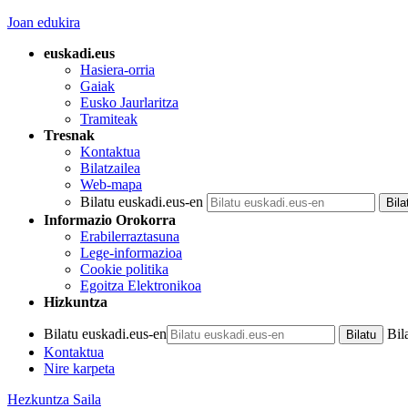
Joan edukira
euskadi.eus
Hasiera-orria
Gaiak
Eusko Jaurlaritza
Tramiteak
Tresnak
Kontaktua
Bilatzailea
Web-mapa
Bilatu euskadi.eus-en
Informazio Orokorra
Erabilerraztasuna
Lege-informazioa
Cookie politika
Egoitza Elektronikoa
Hizkuntza
Bilatu euskadi.eus-en
Bil
Kontaktua
Nire karpeta
Hezkuntza Saila