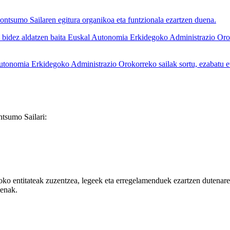
tsumo Sailaren egitura organikoa eta funtzionala ezartzen duena.
ez aldatzen baita Euskal Autonomia Erkidegoko Administrazio Orokorre
mia Erkidegoko Administrazio Orokorreko sailak sortu, ezabatu eta al
ntsumo Sailari:
oko entitateak zuzentzea, legeek eta erregelamenduek ezartzen dutenare
menak.