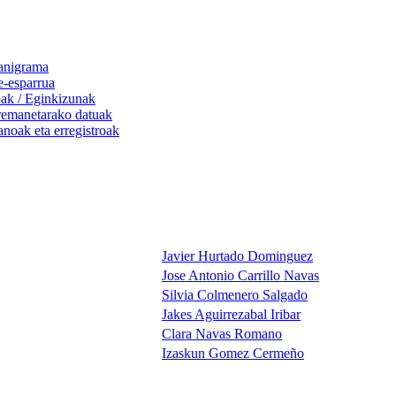
anigrama
-esparrua
ak / Eginkizunak
remanetarako datuak
noak eta erregistroak
Javier Hurtado Dominguez
Jose Antonio Carrillo Navas
Silvia Colmenero Salgado
Jakes Aguirrezabal Iribar
Clara Navas Romano
Izaskun Gomez Cermeño