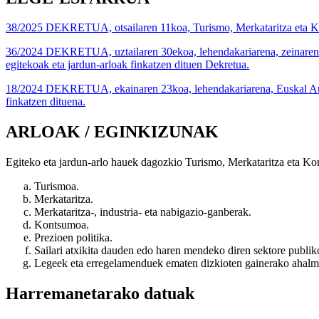
38/2025 DEKRETUA, otsailaren 11koa, Turismo, Merkataritza eta Kon
36/2024 DEKRETUA, uztailaren 30ekoa, lehendakariarena, zeinaren bid
egitekoak eta jardun-arloak finkatzen dituen Dekretua.
18/2024 DEKRETUA, ekainaren 23koa, lehendakariarena, Euskal Autono
finkatzen dituena.
ARLOAK / EGINKIZUNAK
Egiteko eta jardun-arlo hauek dagozkio Turismo, Merkataritza eta Ko
Turismoa.
Merkataritza.
Merkataritza-, industria- eta nabigazio-ganberak.
Kontsumoa.
Prezioen politika.
Sailari atxikita dauden edo haren mendeko diren sektore publik
Legeek eta erregelamenduek ematen dizkioten gainerako ahal
Harremanetarako datuak