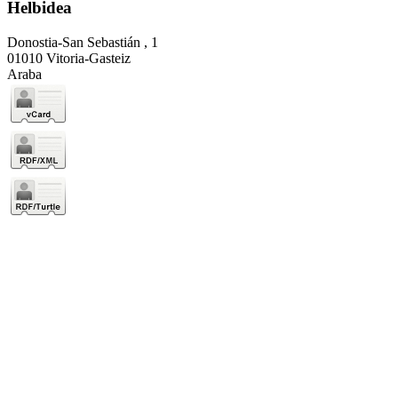
Helbidea
Donostia-San Sebastián , 1
01010 Vitoria-Gasteiz
Araba