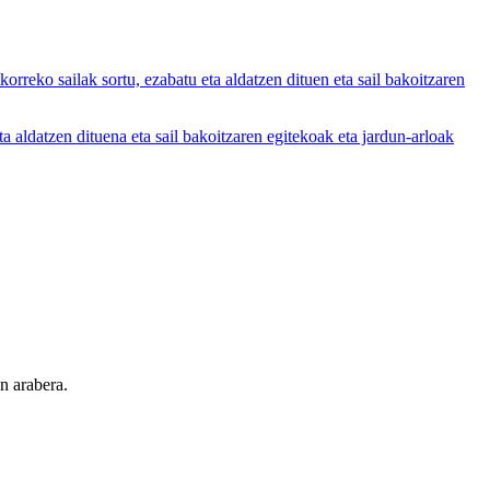
ko sailak sortu, ezabatu eta aldatzen dituen eta sail bakoitzaren
datzen dituena eta sail bakoitzaren egitekoak eta jardun-arloak
n arabera.