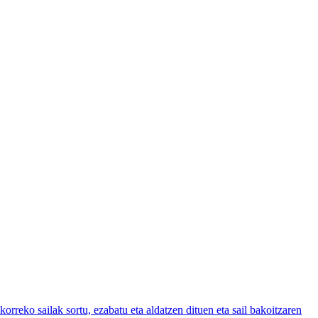
ko sailak sortu, ezabatu eta aldatzen dituen eta sail bakoitzaren