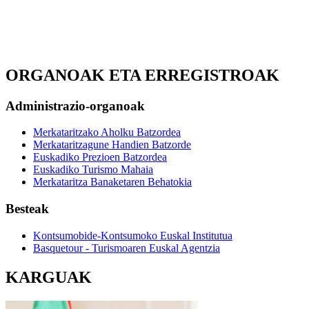
ORGANOAK ETA ERREGISTROAK
Administrazio-organoak
Merkataritzako Aholku Batzordea
Merkataritzagune Handien Batzorde
Euskadiko Prezioen Batzordea
Euskadiko Turismo Mahaia
Merkataritza Banaketaren Behatokia
Besteak
Kontsumobide-Kontsumoko Euskal Institutua
Basquetour - Turismoaren Euskal Agentzia
KARGUAK