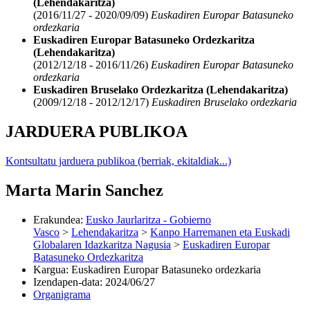
(Lehendakaritza)
(2016/11/27 - 2020/09/09)
Euskadiren Europar Batasuneko
ordezkaria
Euskadiren Europar Batasuneko Ordezkaritza
(Lehendakaritza)
(2012/12/18 - 2016/11/26)
Euskadiren Europar Batasuneko
ordezkaria
Euskadiren Bruselako Ordezkaritza (Lehendakaritza)
(2009/12/18 - 2012/12/17)
Euskadiren Bruselako ordezkaria
JARDUERA PUBLIKOA
Kontsultatu jarduera publikoa (berriak, ekitaldiak...)
Marta Marin Sanchez
Erakundea
:
Eusko Jaurlaritza - Gobierno
Vasco
>
Lehendakaritza
>
Kanpo Harremanen eta Euskadi
Globalaren Idazkaritza Nagusia
>
Euskadiren Europar
Batasuneko Ordezkaritza
Kargua
:
Euskadiren Europar Batasuneko ordezkaria
Izendapen-data
:
2024/06/27
Organigrama