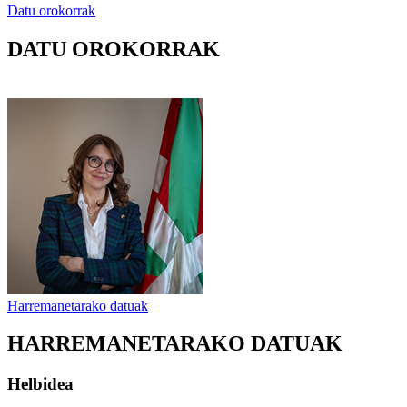
Datu orokorrak
DATU OROKORRAK
Harremanetarako datuak
HARREMANETARAKO DATUAK
Helbidea