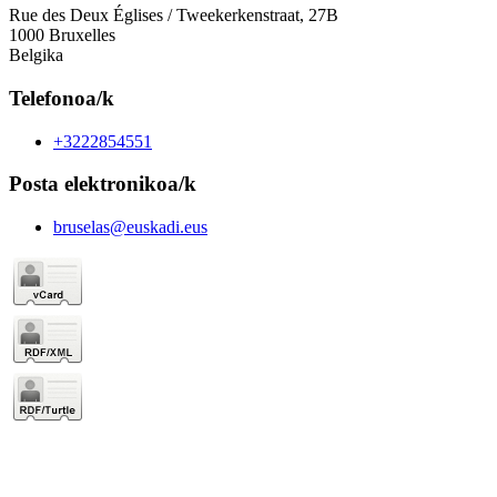
Rue des Deux Églises / Tweekerkenstraat, 27B
1000 Bruxelles
Belgika
Telefonoa/k
+3222854551
Posta elektronikoa/k
bruselas@euskadi.eus