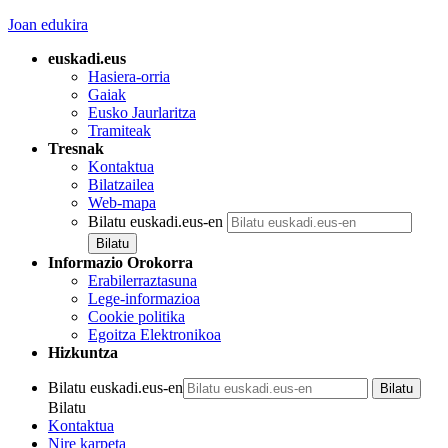
Joan edukira
euskadi.eus
Hasiera-orria
Gaiak
Eusko Jaurlaritza
Tramiteak
Tresnak
Kontaktua
Bilatzailea
Web-mapa
Bilatu euskadi.eus-en
Informazio Orokorra
Erabilerraztasuna
Lege-informazioa
Cookie politika
Egoitza Elektronikoa
Hizkuntza
Bilatu euskadi.eus-en
Bilatu
Kontaktua
Nire karpeta