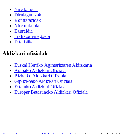
Nire karpeta
Dirulaguntzak
Kontratazioak
Nire ordainketa
Eguraldia
Trafikoaren egoera
Estatistika
Aldizkari ofizialak
Euskal Herriko Agintaritzaren Aldizkaria
Arabako Aldizkari Ofiziala
Bizkaiko Aldizkari Ofiziala
Gipuzkoako Aldizkari Ofiziala
Estatuko Aldizkari Ofiziala
Europar Batasuneko Aldizkari Ofiziala