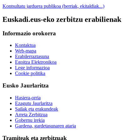
Kontsultatu jarduera publikoa (berriak, ekitaldiak...)
Euskadi.eus-eko zerbitzu erabilienak
Informazio orokorra
Kontaktua
Web-mapa
Erabilerraztasuna
Egoitza Elektronikoa
Lege informazioa
Cookie politika
Eusko Jaurlaritza
Hasiera-orria
Ezagutu Jaurlaritza
Sailak eta erakundeak
Arreta Zerbitzua
Gobernu irekia
Gardena, gardetasunaren ataria
Tramiteak eta zerbitzuak