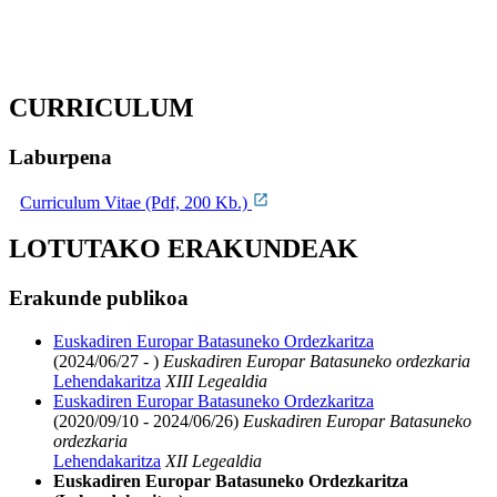
CURRICULUM
Laburpena
Curriculum Vitae (Pdf, 200 Kb.)
LOTUTAKO ERAKUNDEAK
Erakunde publikoa
Euskadiren Europar Batasuneko Ordezkaritza
(2024/06/27 - )
Euskadiren Europar Batasuneko ordezkaria
Lehendakaritza
XIII Legealdia
Euskadiren Europar Batasuneko Ordezkaritza
(2020/09/10 - 2024/06/26)
Euskadiren Europar Batasuneko
ordezkaria
Lehendakaritza
XII Legealdia
Euskadiren Europar Batasuneko Ordezkaritza