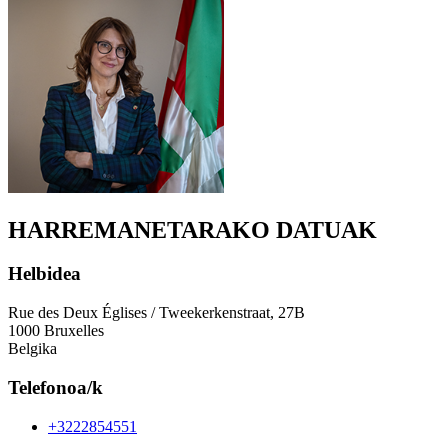
HARREMANETARAKO DATUAK
Helbidea
Rue des Deux Églises / Tweekerkenstraat, 27B
1000 Bruxelles
Belgika
Telefonoa/k
+3222854551