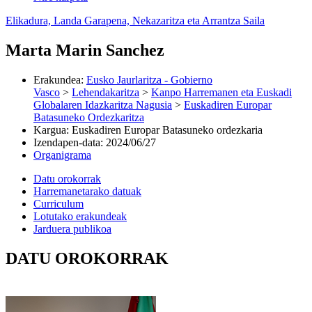
Elikadura, Landa Garapena, Nekazaritza eta Arrantza Saila
Marta Marin Sanchez
Erakundea
:
Eusko Jaurlaritza - Gobierno
Vasco
>
Lehendakaritza
>
Kanpo Harremanen eta Euskadi
Globalaren Idazkaritza Nagusia
>
Euskadiren Europar
Batasuneko Ordezkaritza
Kargua
:
Euskadiren Europar Batasuneko ordezkaria
Izendapen-data
:
2024/06/27
Organigrama
Datu orokorrak
Harremanetarako datuak
Curriculum
Lotutako erakundeak
Jarduera publikoa
DATU OROKORRAK