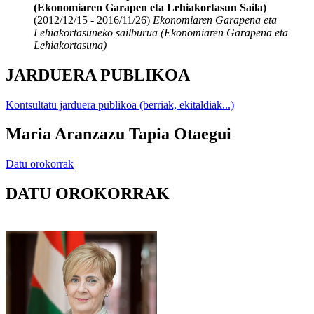
(Ekonomiaren Garapen eta Lehiakortasun Saila)
(2012/12/15 - 2016/11/26)
Ekonomiaren Garapena eta
Lehiakortasuneko sailburua (Ekonomiaren Garapena eta
Lehiakortasuna)
JARDUERA PUBLIKOA
Kontsultatu jarduera publikoa (berriak, ekitaldiak...)
Maria Aranzazu Tapia Otaegui
Datu orokorrak
DATU OROKORRAK