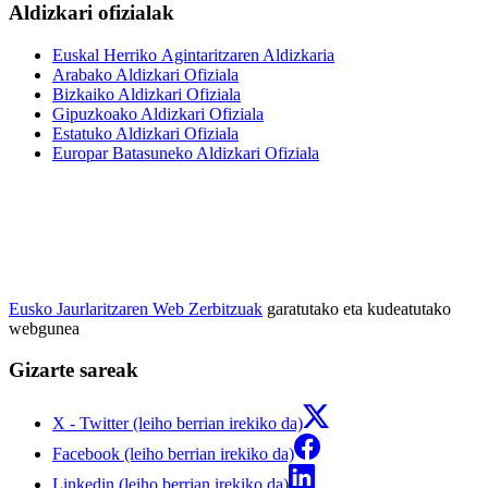
Aldizkari ofizialak
Euskal Herriko Agintaritzaren Aldizkaria
Arabako Aldizkari Ofiziala
Bizkaiko Aldizkari Ofiziala
Gipuzkoako Aldizkari Ofiziala
Estatuko Aldizkari Ofiziala
Europar Batasuneko Aldizkari Ofiziala
Eusko Jaurlaritzaren Web Zerbitzuak
garatutako eta kudeatutako
webgunea
Gizarte sareak
X - Twitter (leiho berrian irekiko da)
Facebook (leiho berrian irekiko da)
Linkedin (leiho berrian irekiko da)