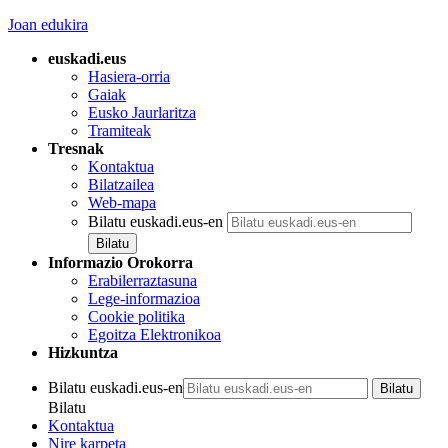
Joan edukira
euskadi.eus
Hasiera-orria
Gaiak
Eusko Jaurlaritza
Tramiteak
Tresnak
Kontaktua
Bilatzailea
Web-mapa
Bilatu euskadi.eus-en
Informazio Orokorra
Erabilerraztasuna
Lege-informazioa
Cookie politika
Egoitza Elektronikoa
Hizkuntza
Bilatu euskadi.eus-en
Bilatu
Kontaktua
Nire karpeta