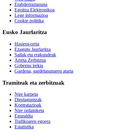
Erabilerraztasuna
Egoitza Elektronikoa
Lege informazioa
Cookie politika
Eusko Jaurlaritza
Hasiera-orria
Ezagutu Jaurlaritza
Sailak eta erakundeak
Arreta Zerbitzua
Gobernu irekia
Gardena, gardetasunaren ataria
Tramiteak eta zerbitzuak
Nire karpeta
Dirulaguntzak
Kontratazioak
Nire ordainketa
Eguraldia
Trafikoaren egoera
Estatistika