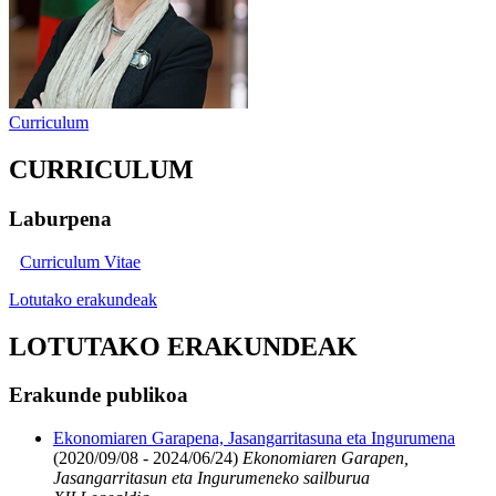
Curriculum
CURRICULUM
Laburpena
Curriculum Vitae
Lotutako erakundeak
LOTUTAKO ERAKUNDEAK
Erakunde publikoa
Ekonomiaren Garapena, Jasangarritasuna eta Ingurumena
(2020/09/08 - 2024/06/24)
Ekonomiaren Garapen,
Jasangarritasun eta Ingurumeneko sailburua