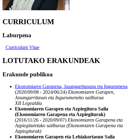
CURRICULUM
Laburpena
Curriculum Vitae
LOTUTAKO ERAKUNDEAK
Erakunde publikoa
Ekonomiaren Garapena, Jasangarritasuna eta Ingurumena
(2020/09/08 - 2024/06/24)
Ekonomiaren Garapen,
Jasangarritasun eta Ingurumeneko sailburua
XII Legealdia
Ekonomiaren Garapen eta Azpiegitura Saila
(Ekonomiaren Garapena eta Azpiegiturak)
(2016/11/26 - 2020/09/07)
Ekonomiaren Garapena eta
Azpiegituretako sailburua (Ekonomiaren Garapena eta
Azpiegiturak)
Ekonomiaren Garapen eta Lehiakortasun Saila