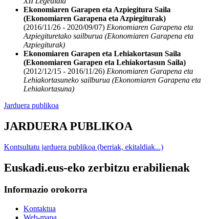
XII Legealdia
Ekonomiaren Garapen eta Azpiegitura Saila
(Ekonomiaren Garapena eta Azpiegiturak)
(2016/11/26 - 2020/09/07)
Ekonomiaren Garapena eta
Azpiegituretako sailburua (Ekonomiaren Garapena eta
Azpiegiturak)
Ekonomiaren Garapen eta Lehiakortasun Saila
(Ekonomiaren Garapen eta Lehiakortasun Saila)
(2012/12/15 - 2016/11/26)
Ekonomiaren Garapena eta
Lehiakortasuneko sailburua (Ekonomiaren Garapena eta
Lehiakortasuna)
Jarduera publikoa
JARDUERA PUBLIKOA
Kontsultatu jarduera publikoa (berriak, ekitaldiak...)
Euskadi.eus-eko zerbitzu erabilienak
Informazio orokorra
Kontaktua
Web-mapa