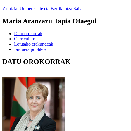
Zientzia, Unibertsitate eta Berrikuntza Saila
Maria Aranzazu Tapia Otaegui
Datu orokorrak
Curriculum
Lotutako erakundeak
Jarduera publikoa
DATU OROKORRAK