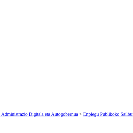
 Administrazio Digitala eta Autogobernua
>
Enplegu Publikoko Sailbu