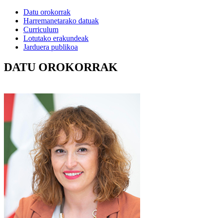
Datu orokorrak
Harremanetarako datuak
Curriculum
Lotutako erakundeak
Jarduera publikoa
DATU OROKORRAK