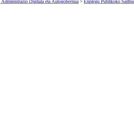
 Administrazio Digitala eta Autogobernua
>
Enplegu Publikoko Sailbu