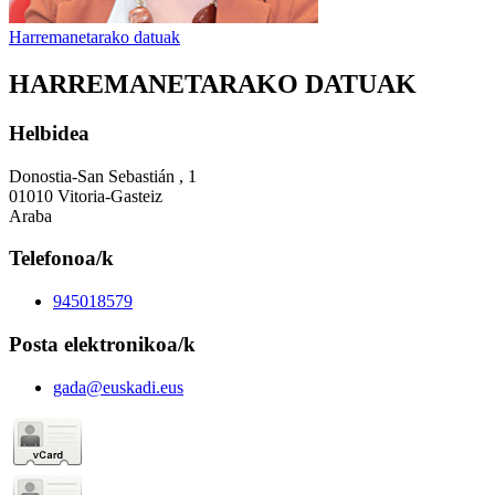
Harremanetarako datuak
HARREMANETARAKO DATUAK
Helbidea
Donostia-San Sebastián , 1
01010 Vitoria-Gasteiz
Araba
Telefonoa/k
945018579
Posta elektronikoa/k
gada@euskadi.eus