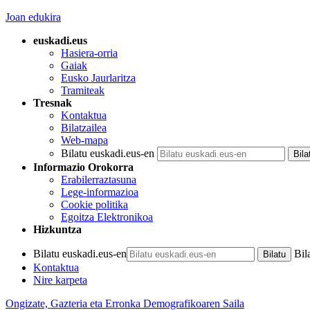
Joan edukira
euskadi.eus
Hasiera-orria
Gaiak
Eusko Jaurlaritza
Tramiteak
Tresnak
Kontaktua
Bilatzailea
Web-mapa
Bilatu euskadi.eus-en
Informazio Orokorra
Erabilerraztasuna
Lege-informazioa
Cookie politika
Egoitza Elektronikoa
Hizkuntza
Bilatu euskadi.eus-en
Bil
Kontaktua
Nire karpeta
Ongizate, Gazteria eta Erronka Demografikoaren Saila