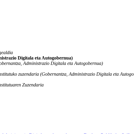
gealdia
istrazio Digitala eta Autogobernua)
obernantza, Administrazio Digitala eta Autogobernua)
stitutuko zuzendaria (Gobernantza, Administrazio Digitala eta Autog
stitutuaren Zuzendaria