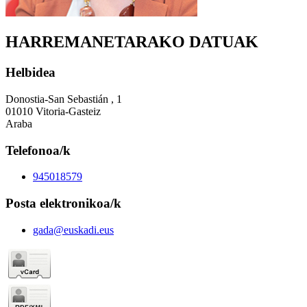
HARREMANETARAKO DATUAK
Helbidea
Donostia-San Sebastián , 1
01010 Vitoria-Gasteiz
Araba
Telefonoa/k
945018579
Posta elektronikoa/k
gada@euskadi.eus