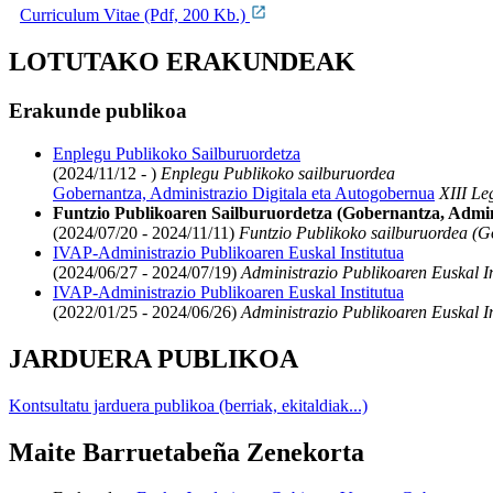
Curriculum Vitae (Pdf, 200 Kb.)
LOTUTAKO ERAKUNDEAK
Erakunde publikoa
Enplegu Publikoko Sailburuordetza
(2024/11/12 - )
Enplegu Publikoko sailburuordea
Gobernantza, Administrazio Digitala eta Autogobernua
XIII Le
Funtzio Publikoaren Sailburuordetza (Gobernantza, Admin
(2024/07/20 - 2024/11/11)
Funtzio Publikoko sailburuordea (G
IVAP-Administrazio Publikoaren Euskal Institutua
(2024/06/27 - 2024/07/19)
Administrazio Publikoaren Euskal In
IVAP-Administrazio Publikoaren Euskal Institutua
(2022/01/25 - 2024/06/26)
Administrazio Publikoaren Euskal In
JARDUERA PUBLIKOA
Kontsultatu jarduera publikoa (berriak, ekitaldiak...)
Maite Barruetabeña Zenekorta