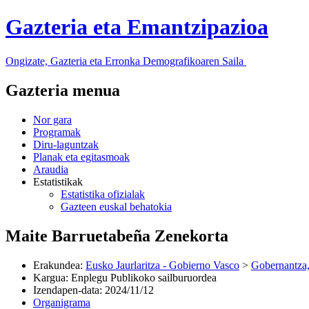
Gazteria eta Emantzipazioa
Ongizate, Gazteria eta Erronka Demografikoaren Saila
Gazteria menua
Nor gara
Programak
Diru-laguntzak
Planak eta egitasmoak
Araudia
Estatistikak
Estatistika ofizialak
Gazteen euskal behatokia
Maite Barruetabeña Zenekorta
Erakundea
:
Eusko Jaurlaritza - Gobierno Vasco
>
Gobernantza,
Kargua
:
Enplegu Publikoko sailburuordea
Izendapen-data
:
2024/11/12
Organigrama