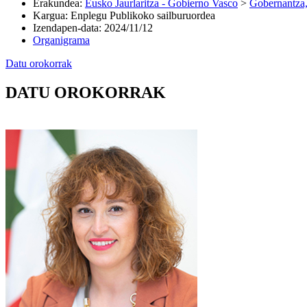
Erakundea
:
Eusko Jaurlaritza - Gobierno Vasco
>
Gobernantza,
Kargua
:
Enplegu Publikoko sailburuordea
Izendapen-data
:
2024/11/12
Organigrama
Datu orokorrak
DATU OROKORRAK