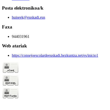
Posta elektronikoa/k
huiseek@euskadi.eus
Faxa
944031961
Web atariak
https://consejoescolardeeuskadi.hezkuntza.net/es/inicio1