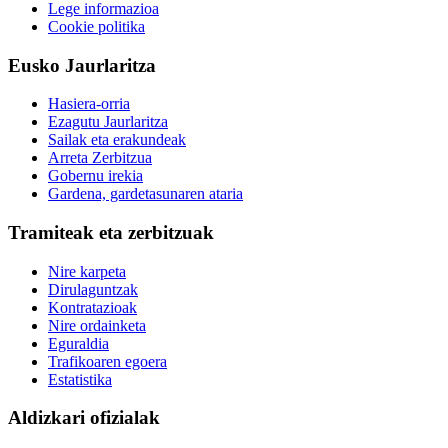
Lege informazioa
Cookie politika
Eusko Jaurlaritza
Hasiera-orria
Ezagutu Jaurlaritza
Sailak eta erakundeak
Arreta Zerbitzua
Gobernu irekia
Gardena, gardetasunaren ataria
Tramiteak eta zerbitzuak
Nire karpeta
Dirulaguntzak
Kontratazioak
Nire ordainketa
Eguraldia
Trafikoaren egoera
Estatistika
Aldizkari ofizialak