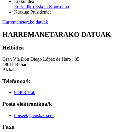
Erakundea
:
Euskadiko Eskola Kontseilua
Kargua
:
Presidentea
Harremanetarako datuak
HARREMANETARAKO DATUAK
Helbidea
Gran Vía Don Diego López de Haro , 85
48011 Bilbao
Bizkaia
Telefonoa/k
944031960
Posta elektronikoa/k
huiseek@euskadi.eus
Faxa