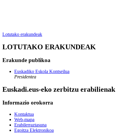
Lotutako erakundeak
LOTUTAKO ERAKUNDEAK
Erakunde publikoa
Euskadiko Eskola Kontseilua
Presidentea
Euskadi.eus-eko zerbitzu erabilienak
Informazio orokorra
Kontaktua
Web-mapa
Erabilerraztasuna
Egoitza Elektronikoa