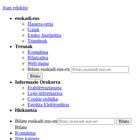
Joan edukira
euskadi.eus
Hasiera-orria
Gaiak
Eusko Jaurlaritza
Tramiteak
Tresnak
Kontaktua
Bilatzailea
Web-mapa
Bilatu euskadi.eus-en
Informazio Orokorra
Erabilerraztasuna
Lege-informazioa
Cookie politika
Egoitza Elektronikoa
Hizkuntza
Bilatu euskadi.eus-en
Bilatu
Kontaktua
Nire karpeta