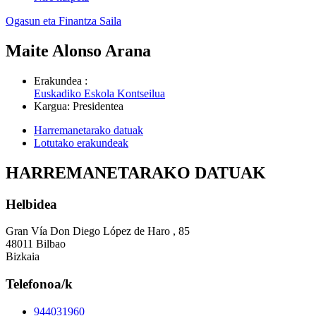
Ogasun eta Finantza Saila
Maite Alonso Arana
Erakundea
:
Euskadiko Eskola Kontseilua
Kargua
:
Presidentea
Harremanetarako datuak
Lotutako erakundeak
HARREMANETARAKO DATUAK
Helbidea
Gran Vía Don Diego López de Haro , 85
48011 Bilbao
Bizkaia
Telefonoa/k
944031960