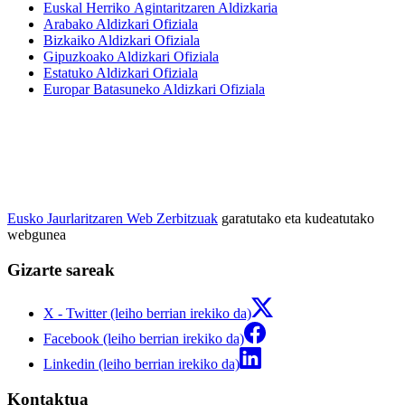
Euskal Herriko Agintaritzaren Aldizkaria
Arabako Aldizkari Ofiziala
Bizkaiko Aldizkari Ofiziala
Gipuzkoako Aldizkari Ofiziala
Estatuko Aldizkari Ofiziala
Europar Batasuneko Aldizkari Ofiziala
Eusko Jaurlaritzaren Web Zerbitzuak
garatutako eta kudeatutako
webgunea
Gizarte sareak
X - Twitter (leiho berrian irekiko da)
Facebook (leiho berrian irekiko da)
Linkedin (leiho berrian irekiko da)
Kontaktua