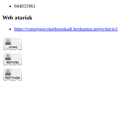
944031961
Web atariak
https://consejoescolardeeuskadi.hezkuntza.net/es/inicio1