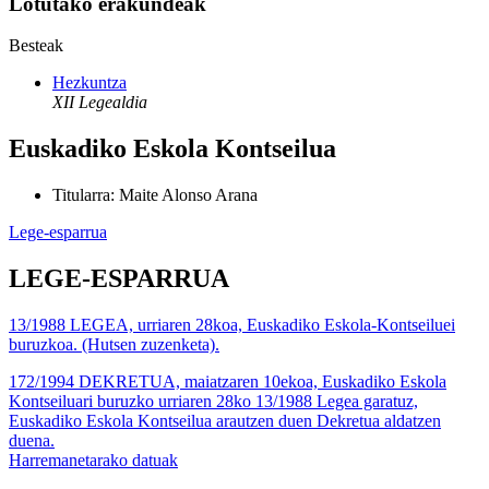
Lotutako erakundeak
Besteak
Hezkuntza
XII Legealdia
Euskadiko Eskola Kontseilua
Titularra
:
Maite Alonso Arana
Lege-esparrua
LEGE-ESPARRUA
13/1988 LEGEA, urriaren 28koa, Euskadiko Eskola-Kontseiluei
buruzkoa. (Hutsen zuzenketa).
172/1994 DEKRETUA, maiatzaren 10ekoa, Euskadiko Eskola
Kontseiluari buruzko urriaren 28ko 13/1988 Legea garatuz,
Euskadiko Eskola Kontseilua arautzen duen Dekretua aldatzen
duena.
Harremanetarako datuak