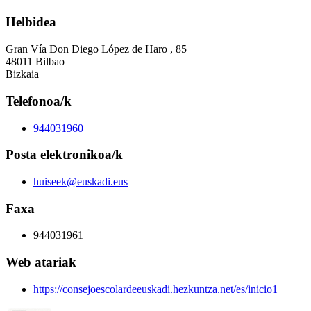
Helbidea
Gran Vía Don Diego López de Haro , 85
48011 Bilbao
Bizkaia
Telefonoa/k
944031960
Posta elektronikoa/k
huiseek@euskadi.eus
Faxa
944031961
Web atariak
https://consejoescolardeeuskadi.hezkuntza.net/es/inicio1