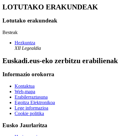
LOTUTAKO ERAKUNDEAK
Lotutako erakundeak
Besteak
Hezkuntza
XII Legealdia
Euskadi.eus-eko zerbitzu erabilienak
Informazio orokorra
Kontaktua
Web-mapa
Erabilerraztasuna
Egoitza Elektronikoa
Lege informazioa
Cookie politika
Eusko Jaurlaritza