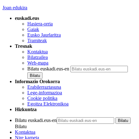
Joan edukira
euskadi.eus
Hasiera-orria
Gaiak
Eusko Jaurlaritza
Tramiteak
Tresnak
Kontaktua
Bilatzailea
Web-mapa
Bilatu euskadi.eus-en
Informazio Orokorra
Erabilerraztasuna
Lege-informazioa
Cookie politika
Egoitza Elektronikoa
Hizkuntza
Bilatu euskadi.eus-en
Bilatu
Kontaktua
Nire karpeta