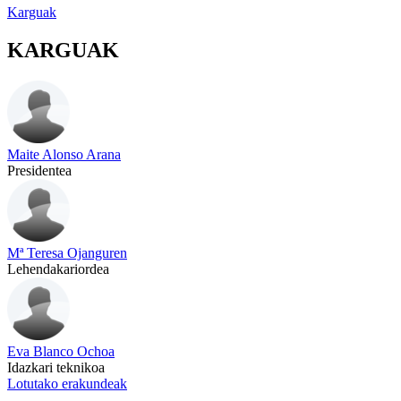
Karguak
KARGUAK
Maite Alonso Arana
Presidentea
Mª Teresa Ojanguren
Lehendakariordea
Eva Blanco Ochoa
Idazkari teknikoa
Lotutako erakundeak