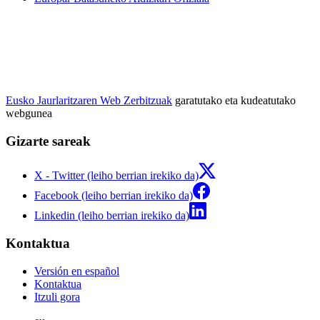
Eusko Jaurlaritzaren Web Zerbitzuak
garatutako eta kudeatutako
webgunea
Gizarte sareak
X - Twitter (leiho berrian irekiko da)
Facebook (leiho berrian irekiko da)
Linkedin (leiho berrian irekiko da)
Kontaktua
Versión en español
Kontaktua
Itzuli gora