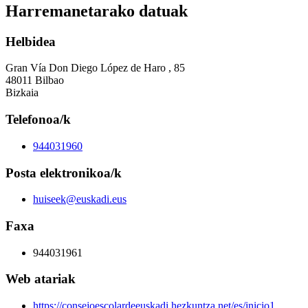
Harremanetarako datuak
Helbidea
Gran Vía Don Diego López de Haro , 85
48011 Bilbao
Bizkaia
Telefonoa/k
944031960
Posta elektronikoa/k
huiseek@euskadi.eus
Faxa
944031961
Web atariak
https://consejoescolardeeuskadi.hezkuntza.net/es/inicio1