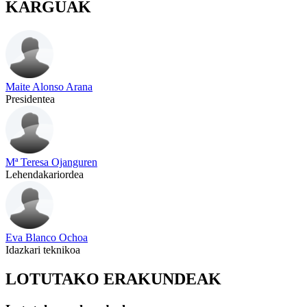
KARGUAK
Maite Alonso Arana
Presidentea
Mª Teresa Ojanguren
Lehendakariordea
Eva Blanco Ochoa
Idazkari teknikoa
LOTUTAKO ERAKUNDEAK