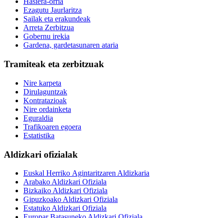
Hasiera-orria
Ezagutu Jaurlaritza
Sailak eta erakundeak
Arreta Zerbitzua
Gobernu irekia
Gardena, gardetasunaren ataria
Tramiteak eta zerbitzuak
Nire karpeta
Dirulaguntzak
Kontratazioak
Nire ordainketa
Eguraldia
Trafikoaren egoera
Estatistika
Aldizkari ofizialak
Euskal Herriko Agintaritzaren Aldizkaria
Arabako Aldizkari Ofiziala
Bizkaiko Aldizkari Ofiziala
Gipuzkoako Aldizkari Ofiziala
Estatuko Aldizkari Ofiziala
Europar Batasuneko Aldizkari Ofiziala