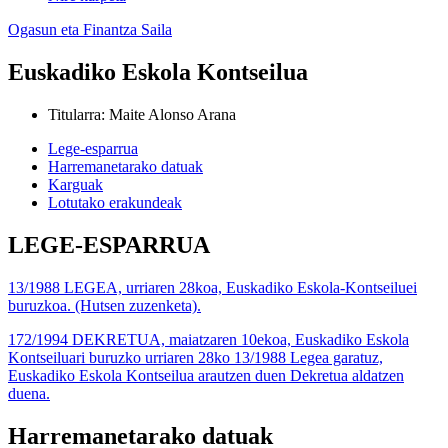
Ogasun eta Finantza Saila
Euskadiko Eskola Kontseilua
Titularra
:
Maite Alonso Arana
Lege-esparrua
Harremanetarako datuak
Karguak
Lotutako erakundeak
LEGE-ESPARRUA
13/1988 LEGEA, urriaren 28koa, Euskadiko Eskola-Kontseiluei
buruzkoa. (Hutsen zuzenketa).
172/1994 DEKRETUA, maiatzaren 10ekoa, Euskadiko Eskola
Kontseiluari buruzko urriaren 28ko 13/1988 Legea garatuz,
Euskadiko Eskola Kontseilua arautzen duen Dekretua aldatzen
duena.
Harremanetarako datuak