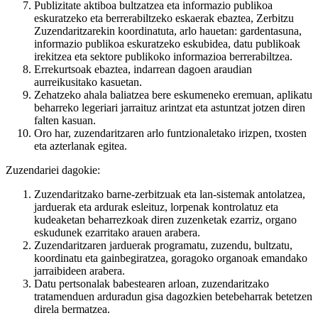
Publizitate aktiboa bultzatzea eta informazio publikoa
eskuratzeko eta berrerabiltzeko eskaerak ebaztea, Zerbitzu
Zuzendaritzarekin koordinatuta, arlo hauetan: gardentasuna,
informazio publikoa eskuratzeko eskubidea, datu publikoak
irekitzea eta sektore publikoko informazioa berrerabiltzea.
Errekurtsoak ebaztea, indarrean dagoen araudian
aurreikusitako kasuetan.
Zehatzeko ahala baliatzea bere eskumeneko eremuan, aplikatu
beharreko legeriari jarraituz arintzat eta astuntzat jotzen diren
falten kasuan.
Oro har, zuzendaritzaren arlo funtzionaletako irizpen, txosten
eta azterlanak egitea.
Zuzendariei dagokie:
Zuzendaritzako barne-zerbitzuak eta lan-sistemak antolatzea,
jarduerak eta ardurak esleituz, lorpenak kontrolatuz eta
kudeaketan beharrezkoak diren zuzenketak ezarriz, organo
eskudunek ezarritako arauen arabera.
Zuzendaritzaren jarduerak programatu, zuzendu, bultzatu,
koordinatu eta gainbegiratzea, goragoko organoak emandako
jarraibideen arabera.
Datu pertsonalak babestearen arloan, zuzendaritzako
tratamenduen arduradun gisa dagozkien betebeharrak betetzen
direla bermatzea.