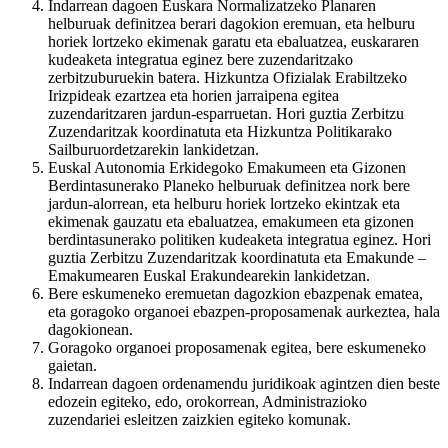
Indarrean dagoen Euskara Normalizatzeko Planaren
helburuak definitzea berari dagokion eremuan, eta helburu
horiek lortzeko ekimenak garatu eta ebaluatzea, euskararen
kudeaketa integratua eginez bere zuzendaritzako
zerbitzuburuekin batera. Hizkuntza Ofizialak Erabiltzeko
Irizpideak ezartzea eta horien jarraipena egitea
zuzendaritzaren jardun-esparruetan. Hori guztia Zerbitzu
Zuzendaritzak koordinatuta eta Hizkuntza Politikarako
Sailburuordetzarekin lankidetzan.
Euskal Autonomia Erkidegoko Emakumeen eta Gizonen
Berdintasunerako Planeko helburuak definitzea nork bere
jardun-alorrean, eta helburu horiek lortzeko ekintzak eta
ekimenak gauzatu eta ebaluatzea, emakumeen eta gizonen
berdintasunerako politiken kudeaketa integratua eginez. Hori
guztia Zerbitzu Zuzendaritzak koordinatuta eta Emakunde –
Emakumearen Euskal Erakundearekin lankidetzan.
Bere eskumeneko eremuetan dagozkion ebazpenak ematea,
eta goragoko organoei ebazpen-proposamenak aurkeztea, hala
dagokionean.
Goragoko organoei proposamenak egitea, bere eskumeneko
gaietan.
Indarrean dagoen ordenamendu juridikoak agintzen dien beste
edozein egiteko, edo, orokorrean, Administrazioko
zuzendariei esleitzen zaizkien egiteko komunak.