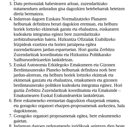
Datu pertsonalak babestearen arloan, zuzendaritzako
tratamenduen arduradun gisa dagozkien betebeharrak betetzen
direla bermatzea.
Indarrean dagoen Euskara Normalizatzeko Planaren
helburuak definitzea berari dagokion eremuan, eta helburu
horiek lortzeko ekimenak garatu eta ebaluatzea, euskararen
kudeaketa integratua eginez bere zuzendaritzako
zerbitzuburuekin batera. Hizkuntza Ofizialak Erabiltzeko
Irizpideak ezartzea eta horien jarraipena egitea
zuzendaritzaren jardun-esparruetan. Hori guztia Zerbitzu
Zuzendaritzak koordinatuta eta Hizkuntza Politikarako
Sailburuordetzarekin lankidetzan.
Euskal Autonomia Erkidegoko Emakumeen eta Gizonen
Berdintasunerako Planeko helburuak definitzea nork bere
jardun-alorrean, eta helburu horiek lortzeko ekintzak eta
ekimenak gauzatu eta ebaluatzea, emakumeen eta gizonen
berdintasunerako politiken kudeaketa integratua eginez. Hori
guztia Zerbitzu Zuzendaritzak koordinatuta eta Emakunde –
Emakumearen Euskal Erakundearekin lankidetzan.
Bere eskumeneko eremuetan dagozkion ebazpenak ematea,
eta goragoko organoei ebazpen-proposamenak aurkeztea, hala
dagokionean.
Goragoko organoei proposamenak egitea, bere eskumeneko
gaietan.
Indarrean dagoen ordenamendu juridikoak agintzen dien beste