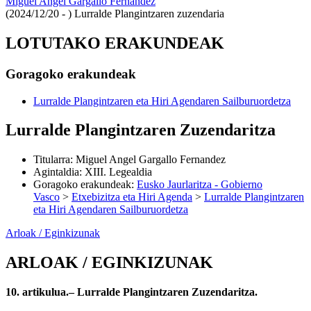
Miguel Angel Gargallo Fernandez
(2024/12/20 - )
Lurralde Plangintzaren zuzendaria
LOTUTAKO ERAKUNDEAK
Goragoko erakundeak
Lurralde Plangintzaren eta Hiri Agendaren Sailburuordetza
Lurralde Plangintzaren Zuzendaritza
Titularra
:
Miguel Angel Gargallo Fernandez
Agintaldia
:
XIII. Legealdia
Goragoko erakundeak
:
Eusko Jaurlaritza - Gobierno
Vasco
>
Etxebizitza eta Hiri Agenda
>
Lurralde Plangintzaren
eta Hiri Agendaren Sailburuordetza
Arloak / Eginkizunak
ARLOAK / EGINKIZUNAK
10. artikulua.– Lurralde Plangintzaren Zuzendaritza.