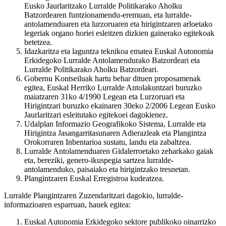
Eusko Jaurlaritzako Lurralde Politikarako Aholku
Batzordearen funtzionamendu-eremuan, eta lurralde-
antolamenduaren eta lurzoruaren eta hirigintzaren arloetako
legeriak organo horiei esleitzen dizkien gainerako egitekoak
betetzea.
Idazkaritza eta laguntza teknikoa ematea Euskal Autonomia
Erkidegoko Lurralde Antolamendurako Batzordeari eta
Lurralde Politikarako Aholku Batzordeari.
Gobernu Kontseiluak hartu behar dituen proposamenak
egitea, Euskal Herriko Lurralde Antolakuntzari buruzko
maiatzaren 31ko 4/1990 Legean eta Lurzoruari eta
Hirigintzari buruzko ekainaren 30eko 2/2006 Legean Eusko
Jaurlaritzari esleitutako egitekoei dagokienez.
Udalplan Informazio Geografikoko Sistema, Lurralde eta
Hirigintza Jasangarritasunaren Adierazleak eta Plangintza
Orokorraren Inbentarioa sustatu, landu eta zabaltzea.
Lurralde Antolamenduaren Gidalerroetako zeharkako gaiak
eta, bereziki, genero-ikuspegia sartzea lurralde-
antolamenduko, paisaiako eta hirigintzako tresnetan.
Plangintzaren Euskal Erregistroa kudeatzea.
Lurralde Plangintzaren Zuzendaritzari dagokio, lurralde-
informazioaren esparruan, hauek egitea:
Euskal Autonomia Erkidegoko sektore publikoko oinarrizko