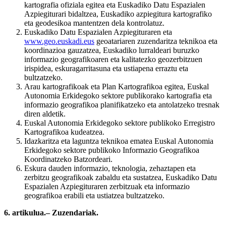
kartografia ofiziala egitea eta Euskadiko Datu Espazialen
Azpiegiturari bidaltzea, Euskadiko azpiegitura kartografiko
eta geodesikoa mantentzen dela kontrolatuz.
Euskadiko Datu Espazialen Azpiegituraren eta
www.geo.euskadi.eus
geoatariaren zuzendaritza teknikoa eta
koordinazioa gauzatzea, Euskadiko lurraldeari buruzko
informazio geografikoaren eta kalitatezko geozerbitzuen
irispidea, eskuragarritasuna eta ustiapena erraztu eta
bultzatzeko.
Arau kartografikoak eta Plan Kartografikoa egitea, Euskal
Autonomia Erkidegoko sektore publikorako kartografia eta
informazio geografikoa planifikatzeko eta antolatzeko tresnak
diren aldetik.
Euskal Autonomia Erkidegoko sektore publikoko Erregistro
Kartografikoa kudeatzea.
Idazkaritza eta laguntza teknikoa ematea Euskal Autonomia
Erkidegoko sektore publikoko Informazio Geografikoa
Koordinatzeko Batzordeari.
Eskura dauden informazio, teknologia, zehaztapen eta
zerbitzu geografikoak zabaldu eta sustatzea, Euskadiko Datu
Espazialen Azpiegituraren zerbitzuak eta informazio
geografikoa erabili eta ustiatzea bultzatzeko.
6. artikulua.– Zuzendariak.