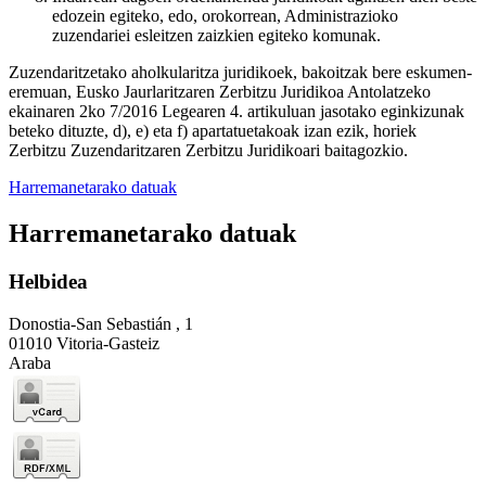
edozein egiteko, edo, orokorrean, Administrazioko
zuzendariei esleitzen zaizkien egiteko komunak.
Zuzendaritzetako aholkularitza juridikoek, bakoitzak bere eskumen-
eremuan, Eusko Jaurlaritzaren Zerbitzu Juridikoa Antolatzeko
ekainaren 2ko 7/2016 Legearen 4. artikuluan jasotako eginkizunak
beteko dituzte, d), e) eta f) apartatuetakoak izan ezik, horiek
Zerbitzu Zuzendaritzaren Zerbitzu Juridikoari baitagozkio.
Harremanetarako datuak
Harremanetarako datuak
Helbidea
Donostia-San Sebastián , 1
01010 Vitoria-Gasteiz
Araba