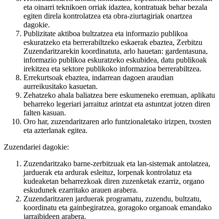
eta oinarri teknikoen orriak idaztea, kontratuak behar bezala
egiten direla kontrolatzea eta obra-ziurtagiriak onartzea
dagokie.
Publizitate aktiboa bultzatzea eta informazio publikoa
eskuratzeko eta berrerabiltzeko eskaerak ebaztea, Zerbitzu
Zuzendaritzarekin koordinatuta, arlo hauetan: gardentasuna,
informazio publikoa eskuratzeko eskubidea, datu publikoak
irekitzea eta sektore publikoko informazioa berrerabiltzea.
Errekurtsoak ebaztea, indarrean dagoen araudian
aurreikusitako kasuetan.
Zehatzeko ahala baliatzea bere eskumeneko eremuan, aplikatu
beharreko legeriari jarraituz arintzat eta astuntzat jotzen diren
falten kasuan.
Oro har, zuzendaritzaren arlo funtzionaletako irizpen, txosten
eta azterlanak egitea.
Zuzendariei dagokie:
Zuzendaritzako barne-zerbitzuak eta lan-sistemak antolatzea,
jarduerak eta ardurak esleituz, lorpenak kontrolatuz eta
kudeaketan beharrezkoak diren zuzenketak ezarriz, organo
eskudunek ezarritako arauen arabera.
Zuzendaritzaren jarduerak programatu, zuzendu, bultzatu,
koordinatu eta gainbegiratzea, goragoko organoak emandako
jarraibideen arabera.