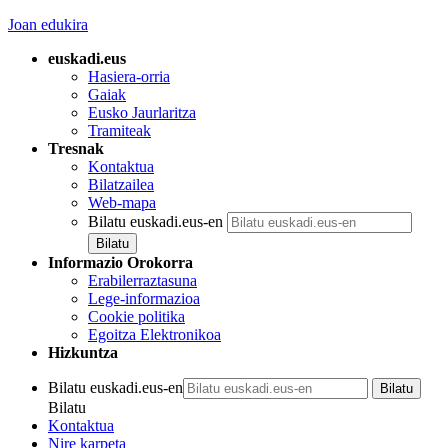
Joan edukira
euskadi.eus
Hasiera-orria
Gaiak
Eusko Jaurlaritza
Tramiteak
Tresnak
Kontaktua
Bilatzailea
Web-mapa
Bilatu euskadi.eus-en
Informazio Orokorra
Erabilerraztasuna
Lege-informazioa
Cookie politika
Egoitza Elektronikoa
Hizkuntza
Bilatu euskadi.eus-en
Bilatu
Kontaktua
Nire karpeta