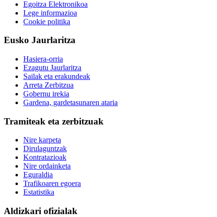
Egoitza Elektronikoa
Lege informazioa
Cookie politika
Eusko Jaurlaritza
Hasiera-orria
Ezagutu Jaurlaritza
Sailak eta erakundeak
Arreta Zerbitzua
Gobernu irekia
Gardena, gardetasunaren ataria
Tramiteak eta zerbitzuak
Nire karpeta
Dirulaguntzak
Kontratazioak
Nire ordainketa
Eguraldia
Trafikoaren egoera
Estatistika
Aldizkari ofizialak