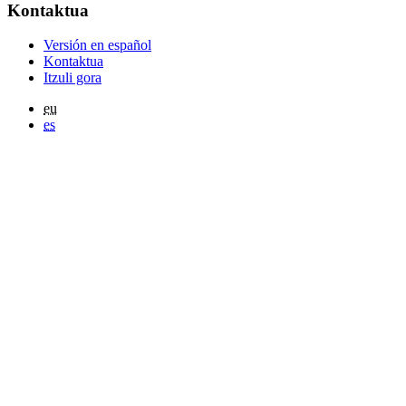
Kontaktua
Versión en español
Kontaktua
Itzuli gora
eu
es