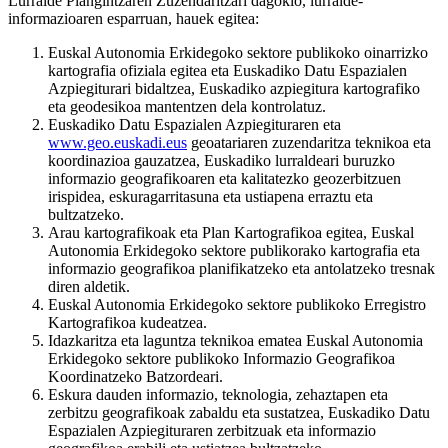
Lurralde Plangintzaren Zuzendaritzari dagokio, lurralde-
informazioaren esparruan, hauek egitea:
Euskal Autonomia Erkidegoko sektore publikoko oinarrizko
kartografia ofiziala egitea eta Euskadiko Datu Espazialen
Azpiegiturari bidaltzea, Euskadiko azpiegitura kartografiko
eta geodesikoa mantentzen dela kontrolatuz.
Euskadiko Datu Espazialen Azpiegituraren eta
www.geo.euskadi.eus
geoatariaren zuzendaritza teknikoa eta
koordinazioa gauzatzea, Euskadiko lurraldeari buruzko
informazio geografikoaren eta kalitatezko geozerbitzuen
irispidea, eskuragarritasuna eta ustiapena erraztu eta
bultzatzeko.
Arau kartografikoak eta Plan Kartografikoa egitea, Euskal
Autonomia Erkidegoko sektore publikorako kartografia eta
informazio geografikoa planifikatzeko eta antolatzeko tresnak
diren aldetik.
Euskal Autonomia Erkidegoko sektore publikoko Erregistro
Kartografikoa kudeatzea.
Idazkaritza eta laguntza teknikoa ematea Euskal Autonomia
Erkidegoko sektore publikoko Informazio Geografikoa
Koordinatzeko Batzordeari.
Eskura dauden informazio, teknologia, zehaztapen eta
zerbitzu geografikoak zabaldu eta sustatzea, Euskadiko Datu
Espazialen Azpiegituraren zerbitzuak eta informazio