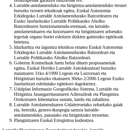
zehaztapenak garatzen dituztenak ere.
Lurralde-antolamenduko eta hirigintza-antolamenduko tresnei
buruzko txosten teknikoak egitea, Euskal Autonomia
Erkidegoko Lurralde Antolamendurako Batzordearen eta
Eusko Jaurlaritzako Lurralde Politikarako Aholku
Batzordearen funtzionamendu-eremuan, eta lurralde-
antolamenduaren eta lurzoruaren eta hirigintzaren arloetako
legeriak organo horiei esleitzen dizkien gainerako egitekoak
betetzea.
Idazkaritza eta laguntza teknikoa ematea Euskal Autonomia
Erkidegoko Lurralde Antolamendurako Batzordeari eta
Lurralde Politikarako Aholku Batzordeari.
Gobernu Kontseiluak hartu behar dituen proposamenak
egitea, Euskal Herriko Lurralde Antolakuntzari buruzko
maiatzaren 31ko 4/1990 Legean eta Lurzoruari eta
Hirigintzari buruzko ekainaren 30eko 2/2006 Legean Eusko
Jaurlaritzari esleitutako egitekoei dagokienez.
Udalplan Informazio Geografikoko Sistema, Lurralde eta
Hirigintza Jasangarritasunaren Adierazleak eta Plangintza
Orokorraren Inbentarioa sustatu, landu eta zabaltzea.
Lurralde Antolamenduaren Gidalerroetako zeharkako gaiak
eta, bereziki, genero-ikuspegia sartzea lurralde-
antolamenduko, paisaiako eta hirigintzako tresnetan.
Plangintzaren Euskal Erregistroa kudeatzea.