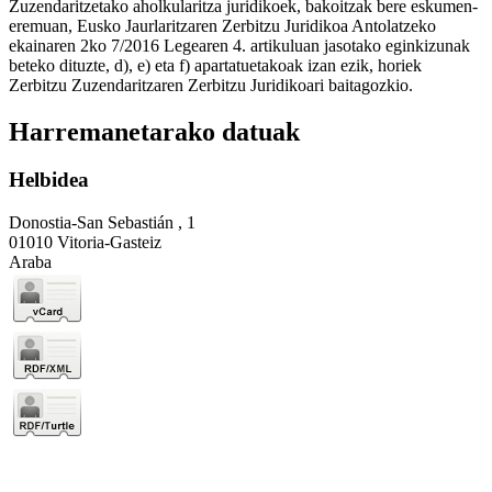
Zuzendaritzetako aholkularitza juridikoek, bakoitzak bere eskumen-
eremuan, Eusko Jaurlaritzaren Zerbitzu Juridikoa Antolatzeko
ekainaren 2ko 7/2016 Legearen 4. artikuluan jasotako eginkizunak
beteko dituzte, d), e) eta f) apartatuetakoak izan ezik, horiek
Zerbitzu Zuzendaritzaren Zerbitzu Juridikoari baitagozkio.
Harremanetarako datuak
Helbidea
Donostia-San Sebastián , 1
01010 Vitoria-Gasteiz
Araba