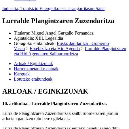
Industria, Trantsizio Energetiko eta Jasangarritasun Saila
Lurralde Plangintzaren Zuzendaritza
Titularra
:
Miguel Angel Gargallo Fernandez
Agintaldia
:
XIII. Legealdia
Goragoko erakundeak
:
Eusko Jaurlaritza - Gobierno
Vasco
>
Etxebizitza eta Hiri Agenda
>
Lurralde Plangintzaren
eta Hiri Agendaren Sailburuordetza
Arloak / Eginkizunak
Harremanetarako datuak
Karguak
Lotutako erakundeak
ARLOAK / EGINKIZUNAK
10. artikulua.– Lurralde Plangintzaren Zuzendaritza.
Lurralde Plangintzaren Zuzendaritzak sailburuordetzaren jardun-
arloetan garatzen ditu bere egitekoak.
Lurralde Plangintzaren Zuzendaritzak egiteko hauek izango ditu,