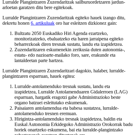
Lurralde Plangintzaren Zuzendaritzak sailburuordetzaren jardun-
arloetan garatzen ditu bere egitekoak.
Lurralde Plangintzaren Zuzendaritzak egiteko hauek izango ditu,
dekretu honen
6. artikuluak
oro har esleitzen dizkionez gain:
Bultzatu 2050 Euskadiko Hiri Agenda ezartzeko,
monitorizatzeko, ebaluatzeko eta haren jarraipena egiteko
beharrezkoak diren tresnak sustatu, landu eta izapidetzea.
Zuzendaritzaren eskumenekin zerikusia duten autonomia-,
estatu- edo nazioarte-mailako foro, sare, erakunde eta
lantaldeetan parte hartzea.
Lurralde Plangintzaren Zuzendaritzari dagokio, halaber, lurralde-
plangintzaren esparruan, hauek egitea:
Lurralde-antolamenduko tresnak sustatu, landu eta
izapidetzea, Lurralde Antolamenduaren Gidalerroen (LAG)
esparruan, hargatik eragotzi gabe Administrazioko beste
organo batzuei esleitutako eskumenak.
Paisaiaren antolamendua eta babesa sustatzea, lurralde-
antolamenduko tresnen eremuan.
Hirigintza-antolamenduko tresnak izapidetzea, baldin eta
Euskal Autonomia Erkidegoko Administrazio Orokorrak badu
horiek onartzeko eskumena, bai eta lurralde-plangintzako