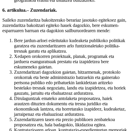
geografikoa erabili eta ustiatzea bultzatzeko.
6. artikulua.– Zuzendariak.
Saileko zuzendaritza bakoitzerako berariaz jasotako egitekoez gain,
zuzendaritza bakoitzari egiteko hauek dagozkio, bere eskumen-
esparruaren barruan eta dagokion sailburuordearen mende:
Bere jardun-arloei esleitutako kudeaketa publikoko politikak
garatzea eta zuzendaritzaren arlo funtzionaletako politika-
tresnak garatu eta aplikatzea.
Xedapen orokorren proiektuak, planak, programak eta
jarduera esanguratsuak prestatu eta izapidetzea bere
eskumeneko gaietan.
Zuzendaritzari dagozkion gaietan, hitzarmenak, protokolo
orokorrak eta beste administrazio batzuekin eta gainerako
pertsona publiko edo pribatuekin lankidetzan aritzeko
bestelako tresnak negoziatu, landu eta izapidetzea, eta horiek
gauzatu, jarraitu eta ebaluatzeaz arduratzea.
Dirulaguntzak emateko antolaketa proposatzea, haiek
arautzen dituzten dokumentu eta tresna juridiko eta
ekonomikoak lantzea, eta horretarako izapideez, kudeaketaz,
jarraipenaz eta ebaluazioaz arduratzea.
Zuzendaritzaren tasen eta prezio publikoen zenbatekoa
proposatzea eta, hala badagokio, likidazioa egitea.
Kontratazioaren arloan, kontratazio-espedienteetan memoriak