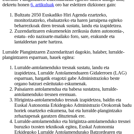
dekretu honen
6. artikuluak
oro har esleitzen dizkionez gain:
Bultzatu 2050 Euskadiko Hiri Agenda ezartzeko,
monitorizatzeko, ebaluatzeko eta haren jarraipena egiteko
beharrezkoak diren tresnak sustatu, landu eta izapidetzea.
Zuzendaritzaren eskumenekin zerikusia duten autonomia-,
estatu- edo nazioarte-mailako foro, sare, erakunde eta
lantaldeetan parte hartzea.
Lurralde Plangintzaren Zuzendaritzari dagokio, halaber, lurralde-
plangintzaren esparruan, hauek egitea:
Lurralde-antolamenduko tresnak sustatu, landu eta
izapidetzea, Lurralde Antolamenduaren Gidalerroen (LAG)
esparruan, hargatik eragotzi gabe Administrazioko beste
organo batzuei esleitutako eskumenak.
Paisaiaren antolamendua eta babesa sustatzea, lurralde-
antolamenduko tresnen eremuan.
Hirigintza-antolamenduko tresnak izapidetzea, baldin eta
Euskal Autonomia Erkidegoko Administrazio Orokorrak badu
horiek onartzeko eskumena, bai eta lurralde-plangintzako
zehaztapenak garatzen dituztenak ere.
Lurralde-antolamenduko eta hirigintza-antolamenduko tresnei
buruzko txosten teknikoak egitea, Euskal Autonomia
Erkidegoko Lurralde Antolamendurako Batzordearen eta