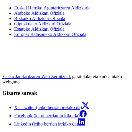
Euskal Herriko Agintaritzaren Aldizkaria
Arabako Aldizkari Ofiziala
Bizkaiko Aldizkari Ofiziala
Gipuzkoako Aldizkari Ofiziala
Estatuko Aldizkari Ofiziala
Europar Batasuneko Aldizkari Ofiziala
Eusko Jaurlaritzaren Web Zerbitzuak
garatutako eta kudeatutako
webgunea
Gizarte sareak
X - Twitter (leiho berrian irekiko da)
Facebook (leiho berrian irekiko da)
Linkedin (leiho berrian irekiko da)