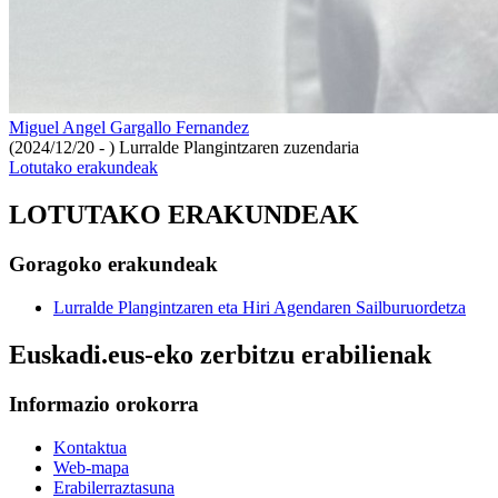
Miguel Angel Gargallo Fernandez
(2024/12/20 - )
Lurralde Plangintzaren zuzendaria
Lotutako erakundeak
LOTUTAKO ERAKUNDEAK
Goragoko erakundeak
Lurralde Plangintzaren eta Hiri Agendaren Sailburuordetza
Euskadi.eus-eko zerbitzu erabilienak
Informazio orokorra
Kontaktua
Web-mapa
Erabilerraztasuna