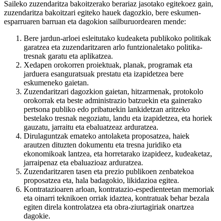
Saileko zuzendaritza bakoitzerako berariaz jasotako egitekoez gain,
zuzendaritza bakoitzari egiteko hauek dagozkio, bere eskumen-
esparruaren barruan eta dagokion sailburuordearen mende:
Bere jardun-arloei esleitutako kudeaketa publikoko politikak
garatzea eta zuzendaritzaren arlo funtzionaletako politika-
tresnak garatu eta aplikatzea.
Xedapen orokorren proiektuak, planak, programak eta
jarduera esanguratsuak prestatu eta izapidetzea bere
eskumeneko gaietan.
Zuzendaritzari dagozkion gaietan, hitzarmenak, protokolo
orokorrak eta beste administrazio batzuekin eta gainerako
pertsona publiko edo pribatuekin lankidetzan aritzeko
bestelako tresnak negoziatu, landu eta izapidetzea, eta horiek
gauzatu, jarraitu eta ebaluatzeaz arduratzea.
Dirulaguntzak emateko antolaketa proposatzea, haiek
arautzen dituzten dokumentu eta tresna juridiko eta
ekonomikoak lantzea, eta horretarako izapideez, kudeaketaz,
jarraipenaz eta ebaluazioaz arduratzea.
Zuzendaritzaren tasen eta prezio publikoen zenbatekoa
proposatzea eta, hala badagokio, likidazioa egitea.
Kontratazioaren arloan, kontratazio-espedienteetan memoriak
eta oinarri teknikoen orriak idaztea, kontratuak behar bezala
egiten direla kontrolatzea eta obra-ziurtagiriak onartzea
dagokie.