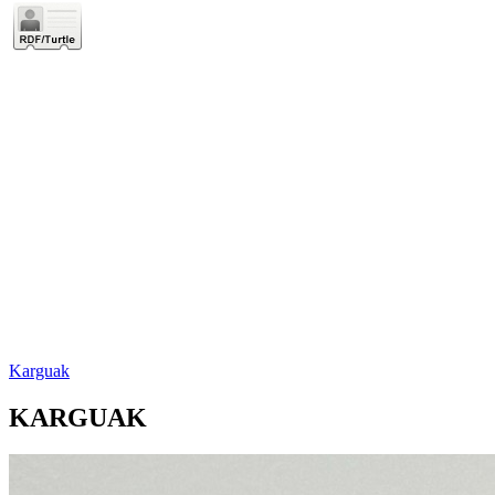
Karguak
KARGUAK